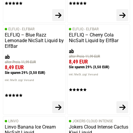
ELFLIQ - ELFBAR
ELFLIQ - ELFBAR
ELFLIQ – Blue Razz
ELFLIQ – Cherry Cola
Lemonade NicSalt Liquid by
NicSalt Liquid by ElfBar
ElfBar
ab
ab
alter Preis 11,99 EUR
8,49 EUR
alter Preis 11,99 EUR
8,49 EUR
Sie sparen 29%
(3,50 EUR)
Sie sparen 29%
(3,50 EUR)
inkl. MwSt. zzgl. Versand
inkl. MwSt. zzgl. Versand
LINVO
JOKERS CLOUD INTENSE
Linvo Banana Ice Cream
Jokers Cloud Intense Cactus
NicSalt Liquid
Kiwi Liquid