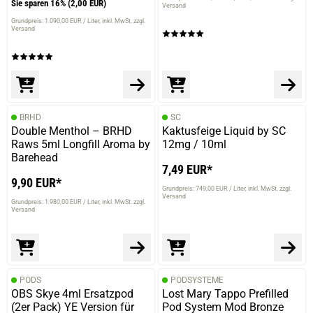
Sie sparen 16%
(2,00 EUR)
Versand
Grundpreis: 1.090,00 EUR / Liter
inkl. MwSt. zzgl.
Versand
BRHD
SC
Double Menthol – BRHD
Kaktusfeige Liquid by SC
Raws 5ml Longfill Aroma by
12mg / 10ml
Barehead
7,49 EUR*
9,90 EUR*
Grundpreis: 749,00 EUR / Liter
inkl. MwSt. zzgl.
Versand
Grundpreis: 1.980,00 EUR / Liter
inkl. MwSt. zzgl.
Versand
PODS
PODSYSTEME
OBS Skye 4ml Ersatzpod
Lost Mary Tappo Prefilled
(2er Pack) YE Version für
Pod System Mod Bronze