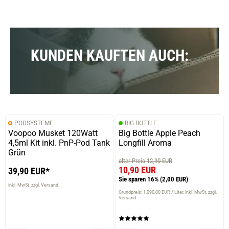
KUNDEN KAUFTEN AUCH:
PODSYSTEME
BIG BOTTLE
Voopoo Musket 120Watt
Big Bottle Apple Peach
4,5ml Kit inkl. PnP-Pod Tank
Longfill Aroma
Grün
alter Preis 12,90 EUR
10,90 EUR
39,90 EUR*
Sie sparen 16%
(2,00 EUR)
inkl. MwSt. zzgl. Versand
Grundpreis: 1.090,00 EUR / Liter
inkl. MwSt. zzgl.
Versand