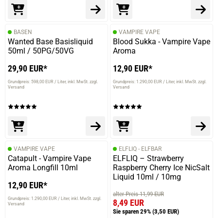
BASEN
VAMPIRE VAPE
Wanted Base Basisliquid
Blood Sukka - Vampire Vape
50ml / 50PG/50VG
Aroma
29,90 EUR*
12,90 EUR*
Grundpreis: 598,00 EUR / Liter
inkl. MwSt. zzgl.
Grundpreis: 1.290,00 EUR / Liter
inkl. MwSt. zzgl.
Versand
Versand
VAMPIRE VAPE
ELFLIQ - ELFBAR
Catapult - Vampire Vape
ELFLIQ – Strawberry
Aroma Longfill 10ml
Raspberry Cherry Ice NicSalt
Liquid 10ml / 10mg
12,90 EUR*
alter Preis 11,99 EUR
Grundpreis: 1.290,00 EUR / Liter
inkl. MwSt. zzgl.
8,49 EUR
Versand
Sie sparen 29%
(3,50 EUR)