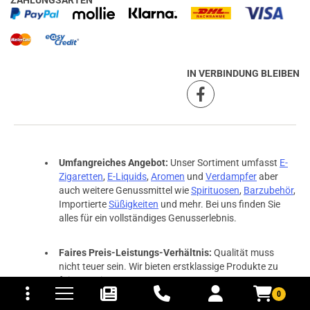
ZAHLUNGSARTEN
IN VERBINDUNG BLEIBEN
Umfangreiches Angebot:
Unser Sortiment umfasst
E-
Zigaretten
,
E-Liquids
,
Aromen
und
Verdampfer
aber
auch weitere Genussmittel wie
Spirituosen
,
Barzubehör
,
Importierte
Süßigkeiten
und mehr. Bei uns finden Sie
alles für ein vollständiges Genusserlebnis.
Faires Preis-Leistungs-Verhältnis:
Qualität muss
nicht teuer sein. Wir bieten erstklassige Produkte zu
tomaten
fer- und Versandkosten
fairen Preisen.
0