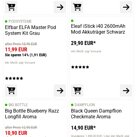
PODSYSTEME
Eleaf iStick i40 2600mAh
Elfbar ELFA Master Pod
Mod Akkuträger Schwarz
System Kit Grau
29,90 EUR*
alter Preis 13,90 EUR
11,99 EUR
inkl. MwSt. zzgl. Versand
Sie sparen 14%
(1,91 EUR)
inkl. MwSt. zzgl. Versand
BIG BOTTLE
DAMPFLION
Big Bottle Blueberry Razz
Black Queen Dampflion
Longfill Aroma
Checkmate Aroma
14,90 EUR*
alter Preis 12,90 EUR
10,90 EUR
Grundpreis: 1.490,00 EUR / Liter
inkl. MwSt. zzgl.