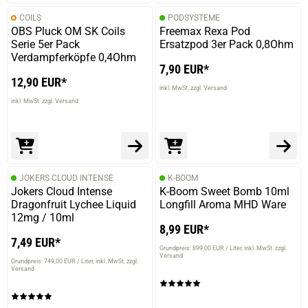
COILS
PODSYSTEME
OBS Pluck OM SK Coils
Freemax Rexa Pod
Serie 5er Pack
Ersatzpod 3er Pack 0,8Ohm
Verdampferköpfe 0,4Ohm
7,90 EUR*
12,90 EUR*
inkl. MwSt. zzgl. Versand
inkl. MwSt. zzgl. Versand
JOKERS CLOUD INTENSE
K-BOOM
Jokers Cloud Intense
K-Boom Sweet Bomb 10ml
Dragonfruit Lychee Liquid
Longfill Aroma MHD Ware
12mg / 10ml
8,99 EUR*
7,49 EUR*
Grundpreis: 899,00 EUR / Liter
inkl. MwSt. zzgl.
Versand
Grundpreis: 749,00 EUR / Liter
inkl. MwSt. zzgl.
Versand