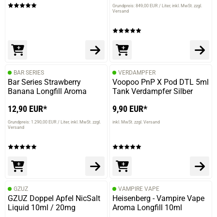
Grundpreis: 849,00 EUR / Liter
inkl. MwSt. zzgl.
Versand
BAR SERIES
VERDAMPFER
Bar Series Strawberry
Voopoo PnP X Pod DTL 5ml
Banana Longfill Aroma
Tank Verdampfer Silber
12,90 EUR*
9,90 EUR*
Grundpreis: 1.290,00 EUR / Liter
inkl. MwSt. zzgl.
inkl. MwSt. zzgl. Versand
Versand
GZUZ
VAMPIRE VAPE
GZUZ Doppel Apfel NicSalt
Heisenberg - Vampire Vape
Liquid 10ml / 20mg
Aroma Longfill 10ml