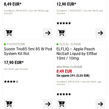
8,49 EUR*
12,90 EUR*
Grundpreis: 849,00 EUR / Liter
inkl. MwSt. zzgl.
Grundpreis: 1.290,00 EUR / Liter
inkl. MwSt. zzgl.
Versand
Versand
PODSYSTEME
ELFLIQ - ELFBAR
Suorin Trio85 5ml 85 W Pod
ELFLIQ – Apple Peach
System Kit Rot
NicSalt Liquid by ElfBar
10ml / 10mg
17,90 EUR*
alter Preis 11,99 EUR
inkl. MwSt. zzgl. Versand
8,49 EUR
Sie sparen 29%
(3,50 EUR)
Grundpreis: 849,00 EUR / Liter
inkl. MwSt. zzgl.
Versand