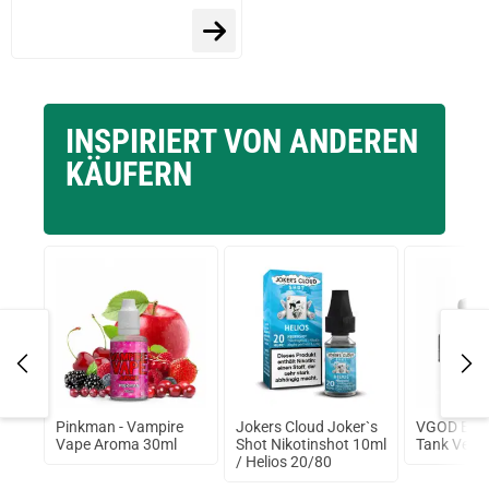
prev
next
INSPIRIERT VON ANDEREN
KÄUFERN
ss
Pinkman - Vampire
Jokers Cloud Joker`s
VGOD Elit
d
Vape Aroma 30ml
Shot Nikotinshot 10ml
Tank Verd
/ Helios 20/80