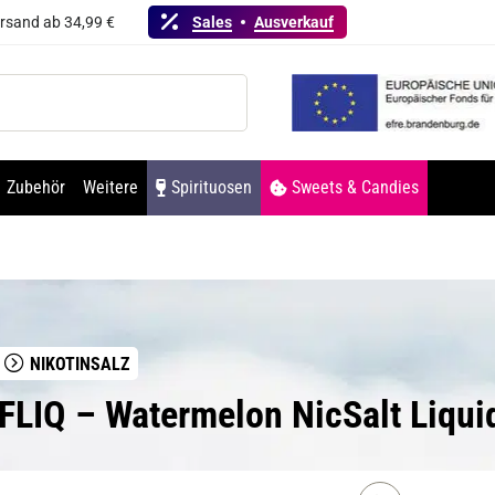
ersand ab 34,99 €
Sales
Ausverkauf
Zubehör
Weitere
Spirituosen
Sweets & Candies
NIKOTINSALZ
LFLIQ – Watermelon NicSalt Liqu