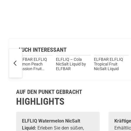
AUCH INTERESSANT
ELFBAR ELFLIQ
ELFLIQ – Cola
ELFBAR ELFLIQ
 Ice
Lemon Peach
NicSalt Liquid by
Tropical Fruit
uid by
Passion Fruit
ELFBAR
NicSalt Liquid
NicSalt Liquid
AUF DEN PUNKT GEBRACHT
HIGHLIGHTS
ELFLIQ Watermelon NicSalt
Kräftig
Liquid:
Erleben Sie den süßen,
Erhältl