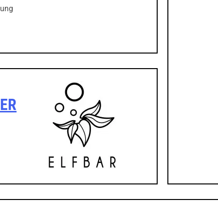
bung
LER