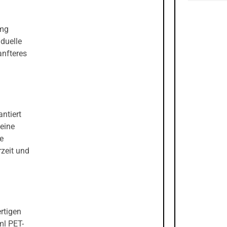
0mg
duelle
anfteres
antiert
eine
e
zeit und
rtigen
ml PET-