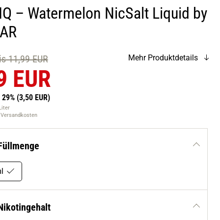
IQ – Watermelon NicSalt Liquid by
BAR
eis 11,99 EUR
Mehr Produktdetails
9 EUR
n 29%
(3,50 EUR)
Liter
. Versandkosten
Füllmenge
l
Nikotingehalt