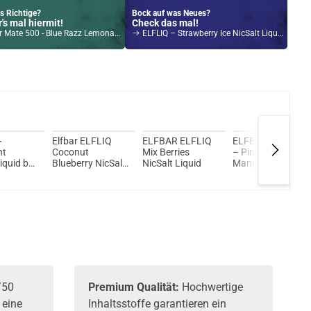
s Richtige?
Bock auf was Neues?
's mal hiermit!
Check das mal!
00 - Blue Razz Lemonade - Liquid NicSalt 20mg Prefilled Pod - 2er Pack
ELFLIQ – Strawberry Ice NicSalt Liquid by ElfBar 10ml / 10mg
Kröten sparen?
l hier!
ir MOD 60 1500mAh 6,0ml Pod Kit Blau
–
Elfbar ELFLIQ
ELFBAR ELFLIQ
ELFBAR ELFLIQ
nt
Coconut
Mix Berries
– Pineapple
iquid by
Blueberry NicSalt
NicSalt Liquid
Mango Orange
Liquid
NicSalt Liquid
/50
Premium Qualität:
Hochwertige
 eine
Inhaltsstoffe garantieren ein