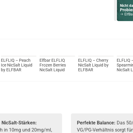
Nicht da
Probier
ElfBar Mate 5
Du willst 
Schau ma
OneVape A
ELFLIQ – Peach
Elfbar ELFLIQ
ELFLIQ – Cherry
ELFLIQ 
Ice NicSalt Liquid
Frozen Berries
NicSalt Liquid by
Spearmi
by ELFBAR
NicSalt Liquid
ELFBAR
NicSalt L
ELFBAR
e NicSalt-Stärken:
Perfekte Balance:
Das 50
ich in 10mg und 20mg/ml,
VG/PG-Verhältnis sorgt für