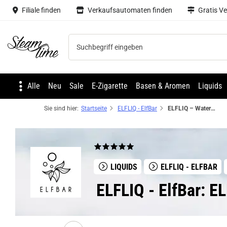
Filiale finden
Verkaufsautomaten finden
Gratis V
Steam time
Alle
Neu
Sale
E-Zigarette
Basen & Aromen
Liquids
Sie sind hier:
Startseite
ELFLIQ - ElfBar
ELFLIQ – Watermelon NicSalt Liquid by ELFBAR
LIQUIDS
ELFLIQ - ELFBAR
ELFLIQ - ElfBar: E