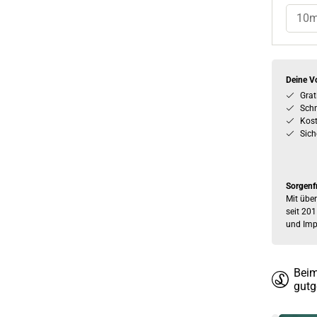
10
Deine Vo
Grat
Schn
Kos
Sich
Sorgenf
Mit über
seit 201
und Imp
Beim
gutg