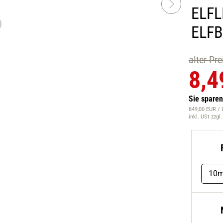
ELFL
ELF
alter Pr
8,4
Sie spare
849,00 EUR / 
inkl. USt
zzgl
10m