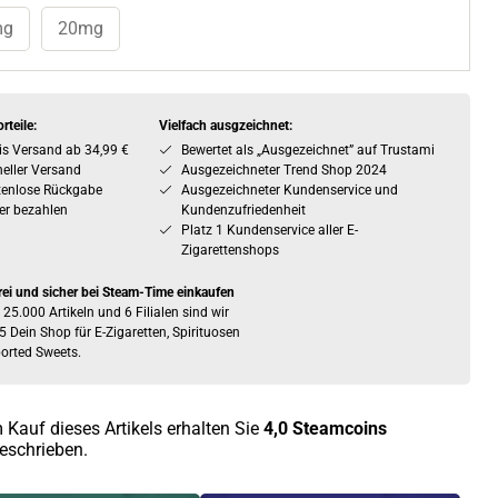
mg
20mg
rteile:
Vielfach ausgzeichnet:
is Versand ab 34,99 €
Bewertet als „Ausgezeichnet” auf Trustami
eller Versand
Ausgezeichneter Trend Shop 2024
tenlose Rückgabe
Ausgezeichneter Kundenservice und
er bezahlen
Kundenzufriedenheit
Platz 1 Kundenservice aller E-
Zigarettenshops
rei und sicher bei Steam-Time einkaufen
 25.000 Artikeln und 6 Filialen sind wir
5 Dein Shop für E-Zigaretten, Spirituosen
orted Sweets.
 Kauf dieses Artikels erhalten Sie
4,0
Steamcoins
eschrieben.