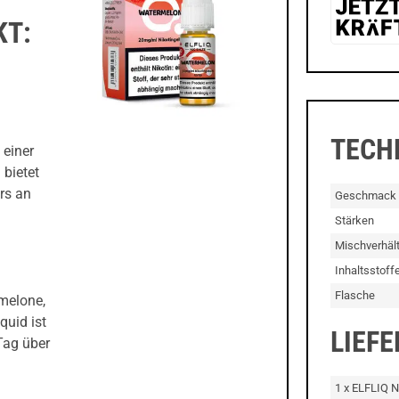
KT:
TECH
 einer
 bietet
rs an
Geschmack
Stärken
Mischverhält
Inhaltsstoff
Flasche
melone,
quid ist
LIEF
Tag über
1 x ELFLIQ N