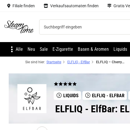
Filiale finden
Verkaufsautomaten finden
Gratis V
Steam time
Alle
Neu
Sale
E-Zigarette
Basen & Aromen
Liquids
Sie sind hier:
Startseite
ELFLIQ - ElfBar
ELFLIQ – Cherry Cola NicSalt Liquid by ElfBar
LIQUIDS
ELFLIQ - ELFBAR
ELFLIQ - ElfBar: E