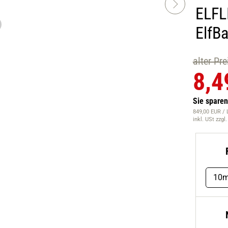
ELFLI
ElfBa
alter Pr
8,4
Sie spare
849,00 EUR / 
inkl. USt
zzgl
10m