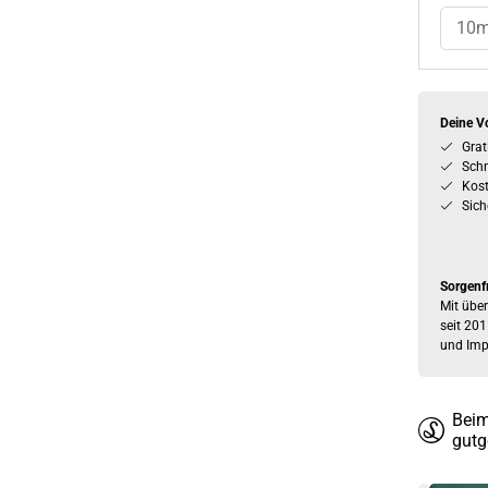
10
Deine Vo
Grat
Schn
Kos
Sich
Sorgenf
Mit über
seit 201
und Imp
Beim
gutg