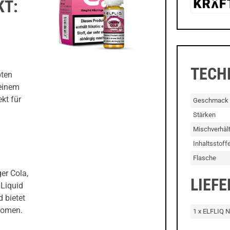
KT:
TECH
bten
einem
kt für
Geschmack
Stärken
Mischverhält
Inhaltsstoff
Flasche
er Cola,
LIEF
 Liquid
 bietet
romen.
1 x ELFLIQ N