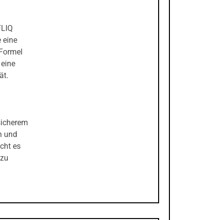
FLIQ
 eine
 Formel
 eine
ät.
sicherem
h und
cht es
 zu