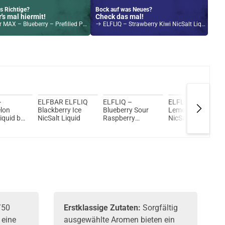
s Richtige?
Bock auf was Neues?
's mal hiermit!
Check das mal!
 MAX – Blueberry – Prefilled Pod
ELFLIQ – Strawberry Kiwi NicSalt Liquid by ElfBar 10ml / 10mg
Kröten sparen?
l hier!
1,4ml 350mAh Pod System Kit Ocean Blue
–
ELFBAR ELFLIQ
ELFLIQ –
ELFLIQ – Pink
lon
Blackberry Ice
Blueberry Sour
Lemonade
iquid by
NicSalt Liquid
Raspberry
NicSalt Liquid by
NicSalt Liquid by
ELFBAR
ELFBAR
/50
Erstklassige Zutaten:
Sorgfältig
 eine
ausgewählte Aromen bieten ein