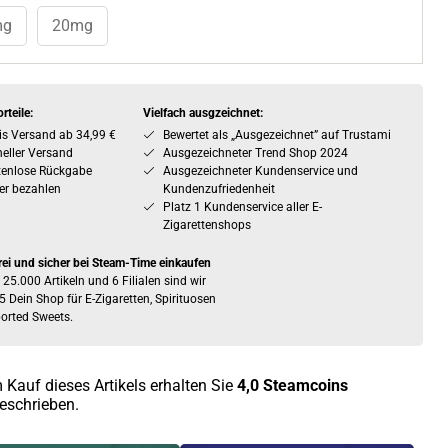
mg
20mg
rteile:
Vielfach ausgzeichnet:
is Versand ab 34,99 €
Bewertet als „Ausgezeichnet” auf Trustami
eller Versand
Ausgezeichneter Trend Shop 2024
tenlose Rückgabe
Ausgezeichneter Kundenservice und
er bezahlen
Kundenzufriedenheit
Platz 1 Kundenservice aller E-
Zigarettenshops
rei und sicher bei Steam-Time einkaufen
 25.000 Artikeln und 6 Filialen sind wir
5 Dein Shop für E-Zigaretten, Spirituosen
orted Sweets.
 Kauf dieses Artikels erhalten Sie
4,0
Steamcoins
eschrieben.