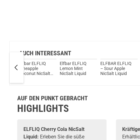
AUCH INTERESSANT
herry
Elfbar ELFLIQ
Elfbar ELFLIQ
ELFBAR ELFLIQ
uid by
Pineapple
Lemon Mint
– Sour Apple
Coconut NicSalt
NicSalt Liquid
NicSalt Liquid
Liquid
AUF DEN PUNKT GEBRACHT
HIGHLIGHTS
ELFLIQ Cherry Cola NicSalt
Kräftig
Liquid:
Erleben Sie die süße
Erhältl