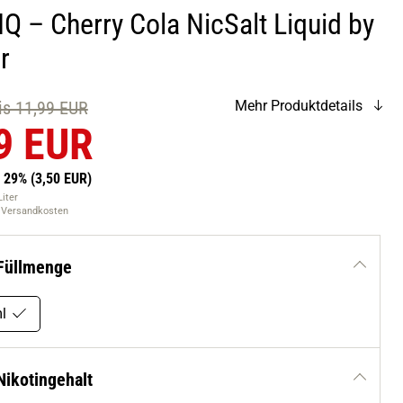
Q – Cherry Cola NicSalt Liquid by
r
eis 11,99 EUR
Mehr Produktdetails
9 EUR
n 29%
(3,50 EUR)
Liter
. Versandkosten
Füllmenge
l
Nikotingehalt