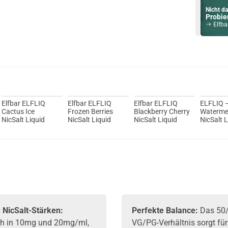
Nicht da
Probier
Elfbar
Du willst 
Schau ma
Ijoy Luna 
Elfbar ELFLIQ
Elfbar ELFLIQ
Elfbar ELFLIQ
ELFLIQ 
Cactus Ice
Frozen Berries
Blackberry Cherry
Waterme
NicSalt Liquid
NicSalt Liquid
NicSalt Liquid
NicSalt L
ELFBAR
e NicSalt-Stärken:
Perfekte Balance:
Das 50
ich in 10mg und 20mg/ml,
VG/PG-Verhältnis sorgt für