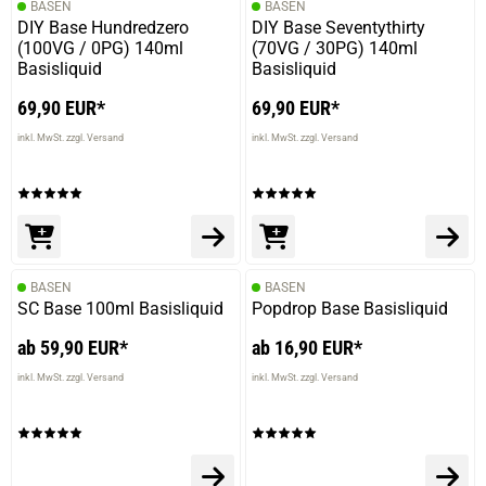
BASEN
BASEN
DIY Base Hundredzero
DIY Base Seventythirty
01.06.2025 — via
Trustedshops.de
(100VG / 0PG) 140ml
(70VG / 30PG) 140ml
Oliver K.
Basisliquid
Basisliquid
verifizierter Onlinekauf.
69,90 EUR*
69,90 EUR*
Die Bewertung erfolgte ohne Abgabe eines Kommentars
inkl. MwSt. zzgl. Versand
inkl. MwSt. zzgl. Versand
24.05.2025 — via
Trustedshops.de
Michael S.
verifizierter Onlinekauf.
BASEN
BASEN
Die Bewertung erfolgte ohne Abgabe eines Kommentars
SC Base 100ml Basisliquid
Popdrop Base Basisliquid
ab 59,90 EUR*
ab 16,90 EUR*
inkl. MwSt. zzgl. Versand
inkl. MwSt. zzgl. Versand
05.05.2025 — via
Trustedshops.de
Sandra S.
verifizierter Onlinekauf.