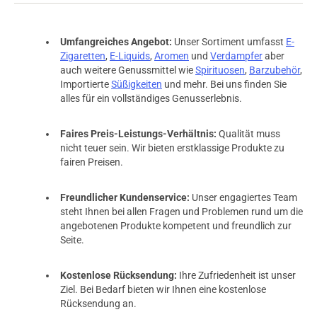
15.05.2021 — via
Trustedshops.de
einem Kunden
Umfangreiches Angebot:
Unser Sortiment umfasst
E-
Zigaretten
,
E-Liquids
,
Aromen
und
Verdampfer
aber
verifizierter Onlinekauf.
auch weitere Genussmittel wie
Spirituosen
,
Barzubehör
,
Hammer..........................
Importierte
Süßigkeiten
und mehr. Bei uns finden Sie
alles für ein vollständiges Genusserlebnis.
Faires Preis-Leistungs-Verhältnis:
Qualität muss
31.03.2021 — via
Trustedshops.de
nicht teuer sein. Wir bieten erstklassige Produkte zu
Thomas F.
fairen Preisen.
verifizierter Onlinekauf.
Mein Lieblings Aroma von Antimatter. Leichte Kühle und
Freundlicher Kundenservice:
Unser engagiertes Team
schöner Beeren Geschmack.
steht Ihnen bei allen Fragen und Problemen rund um die
angebotenen Produkte kompetent und freundlich zur
Seite.
Kostenlose Rücksendung:
Ihre Zufriedenheit ist unser
23.01.2021 — via
Trustedshops.de
einem Kunden
Ziel. Bei Bedarf bieten wir Ihnen eine kostenlose
Rücksendung an.
verifizierter Onlinekauf.