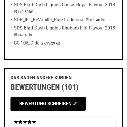
SDS Blatt Dash Liquids Cassis Royal Flavour 2018
PDF-Datei:
149.53 kB
PDF-Datei:
SDB_IFL_BeVanilla_PureTraditional
109.40 kB
SDS Blatt Dash Liquids Rhubarb Flirt Flavour 2018
PDF-Datei:
149.13 kB
PDF-Datei:
CC-106_D-de
693.29 kB
DAS SAGEN ANDERE KUNDEN
BEWERTUNGEN (101)
BEWERTUNG SCHREIBEN