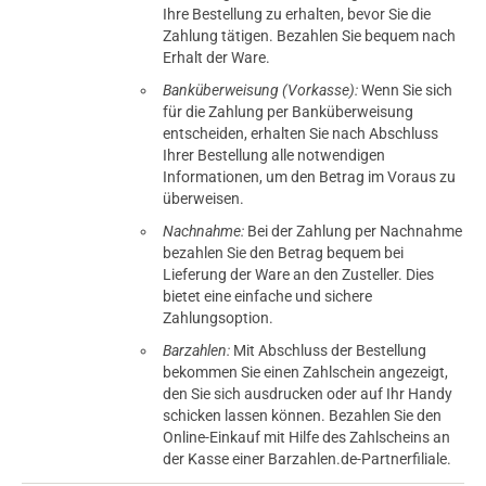
Ihre Bestellung zu erhalten, bevor Sie die
20.12.2020 — via
Trustedshops.de
Zahlung tätigen. Bezahlen Sie bequem nach
einem Kunden
Erhalt der Ware.
verifizierter Onlinekauf.
Banküberweisung (Vorkasse):
Wenn Sie sich
Schmeckt super, gut zu mischen
für die Zahlung per Banküberweisung
entscheiden, erhalten Sie nach Abschluss
Ihrer Bestellung alle notwendigen
Informationen, um den Betrag im Voraus zu
überweisen.
16.07.2020 — via
Trustedshops.de
Nachnahme:
Bei der Zahlung per Nachnahme
Melanie F.
bezahlen Sie den Betrag bequem bei
verifizierter Onlinekauf.
Lieferung der Ware an den Zusteller. Dies
bietet eine einfache und sichere
Das Liquid schmeckt sehr gut und ich einfach zu
mischen.
Zahlungsoption.
Barzahlen:
Mit Abschluss der Bestellung
bekommen Sie einen Zahlschein angezeigt,
den Sie sich ausdrucken oder auf Ihr Handy
schicken lassen können. Bezahlen Sie den
21.06.2020 — via
Trustedshops.de
Online-Einkauf mit Hilfe des Zahlscheins an
Frank B.
der Kasse einer Barzahlen.de-Partnerfiliale.
verifizierter Onlinekauf.