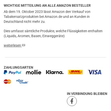
einem Kunden
WICHTIGE MITTEILUNG AN ALLE AMAZON BESTELLER
verifizierter Onlinekauf.
Ab dem 19. Oktober 2023 lässt Amazon den Verkauf von
Tabakersatzprodukten bei Amazon.de und an Kunden in
Mein absolutes Everyday. Ist durch meine Empfehlung
Deutschland nicht mehr zu.
bereits für drei weitere Freunde deren Everyday
geworden. Bestes Liquid, dass ich je hatte. Frisst die
Dies umfasst sämtliche Produkte, welche Flüssigkeiten enthalten
Coils nicht weg und schmeckt herausragend mit etwas
(Liquids, Aromen, Basen, Einweggeräte)
Koolada.
weiterlesen
Geschrieben von
einem Kunden
am 08.07.2021
Die Blaubeere ist absolut exzellent getroffen. Sie ist
ZAHLUNGSARTEN
erfrischend aber nicht so penetrant, dass man nach ein
paar Zügen genug davon ist. Ist bereits seit Monaten
mein Everyday Liquid. Pro Tipp: 1.5ml Koolada mit
dazugeben (WS23 Koolada, gibt\'s hier auch im Shop)
pro 100ml. Noch mehr Frische und rundet das Liquid
IN VERBINDUNG BLEIBEN
perfekt ab. Viel Spaß damit <3