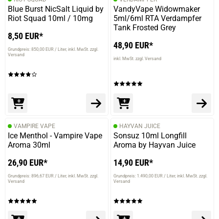
Blue Burst NicSalt Liquid by
VandyVape Widowmaker
Riot Squad 10ml / 10mg
5ml/6ml RTA Verdampfer
Tank Frosted Grey
8,50 EUR*
15.12.2022 — via
Trustedshops.de
48,90 EUR*
Matthias H.
Grundpreis: 850,00 EUR / Liter
inkl. MwSt. zzgl.
Versand
inkl. MwSt. zzgl. Versand
verifizierter Onlinekauf.
Die Bewertung erfolgte ohne Abgabe eines Kommentars
14.11.2022 — via
Trustedshops.de
VAMPIRE VAPE
HAYVAN JUICE
Stephan S.
Ice Menthol - Vampire Vape
Sonsuz 10ml Longfill
Aroma 30ml
Aroma by Hayvan Juice
verifizierter Onlinekauf.
Die Bewertung erfolgte ohne Abgabe eines Kommentars
26,90 EUR*
14,90 EUR*
Grundpreis: 896,67 EUR / Liter
inkl. MwSt. zzgl.
Grundpreis: 1.490,00 EUR / Liter
inkl. MwSt. zzgl.
Versand
Versand
10.08.2022 — via
Trustedshops.de
Carsten R.