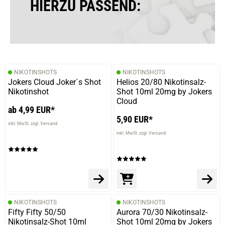
HIERZU PASSEND:
27.03.2026 — via
Trustedshops.de
Stephan W.
verifizierter Onlinekauf.
NIKOTINSHOTS
NIKOTINSHOTS
Die Bewertung erfolgte ohne Abgabe eines Kommentars
Jokers Cloud Joker`s Shot
Helios 20/80 Nikotinsalz-
Nikotinshot
Shot 10ml 20mg by Jokers
Cloud
ab 4,99 EUR*
5,90 EUR*
11.02.2026 — via
Trustedshops.de
inkl. MwSt. zzgl. Versand
Sandra S.
inkl. MwSt. zzgl. Versand
verifizierter Onlinekauf.
Die Bewertung erfolgte ohne Abgabe eines Kommentars
NIKOTINSHOTS
NIKOTINSHOTS
23.11.2025 — via
Trustedshops.de
Fifty Fifty 50/50
Aurora 70/30 Nikotinsalz-
Uwe B.
Nikotinsalz-Shot 10ml
Shot 10ml 20mg by Jokers