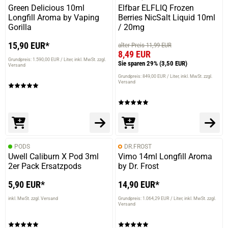
Green Delicious 10ml
Elfbar ELFLIQ Frozen
Longfill Aroma by Vaping
Berries NicSalt Liquid 10ml
Gorilla
/ 20mg
16.12.2024 — via
Trustedshops.de
15,90 EUR*
alter Preis 11,99 EUR
Katharina B.
8,49 EUR
Grundpreis: 1.590,00 EUR / Liter
inkl. MwSt. zzgl.
Sie sparen 29%
(3,50 EUR)
verifizierter Onlinekauf.
Versand
Ein Allday bei uns Zuhause, uns schmeckt es sehr gut, ist
Grundpreis: 849,00 EUR / Liter
inkl. MwSt. zzgl.
Versand
nicht zu süß und nicht zu intensiv einfach perfekt
08.12.2024 — via
Trustedshops.de
Harald T.
PODS
DR.FROST
Uwell Caliburn X Pod 3ml
Vimo 14ml Longfill Aroma
verifizierter Onlinekauf.
2er Pack Ersatzpods
by Dr. Frost
Schmeckt nach wie vor lecker
5,90 EUR*
14,90 EUR*
inkl. MwSt. zzgl. Versand
Grundpreis: 1.064,29 EUR / Liter
inkl. MwSt. zzgl.
Versand
04.11.2024 — via
Trustedshops.de