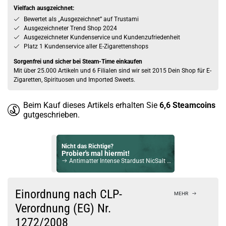
Vielfach ausgzeichnet:
Bewertet als „Ausgezeichnet” auf Trustami
Ausgezeichneter Trend Shop 2024
Ausgezeichneter Kundenservice und Kundenzufriedenheit
Platz 1 Kundenservice aller E-Zigarettenshops
Sorgenfrei und sicher bei Steam-Time einkaufen
Mit über 25.000 Artikeln und 6 Filialen sind wir seit 2015 Dein Shop für E-
Zigaretten, Spirituosen und Imported Sweets.
Beim Kauf dieses Artikels erhalten Sie
6,6
Steamcoins
gutgeschrieben.
Nicht das Richtige?
Probier's mal hiermit!
Antimatter Intense Stardust NicSalt Liquid 10ml / 20mg
Bock auf was Neues?
Check das mal!
Einordnung nach CLP-
MEHR
Dinner Lady Bar Banoffee Pie Aroma
Verordnung (EG) Nr.
1272/2008
Du willst Kröten sparen?