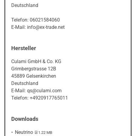
Deutschland
Telefon: 06021584060
E-Mail: info@ex-trade.net
Hersteller
Culami GmbH & Co. KG
Grimbergstrasse 12B
45889 Gelsenkirchen
Deutschland
E-Mail: qs@culami.com
Telefon: +4920917765011
Downloads
PDF-Datei:
Neutrino
1.22 MB