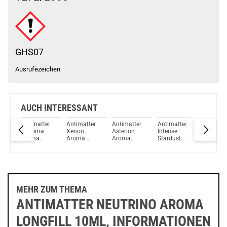
Schau mal hier!
Teslacigs Q 2,0ml 900mAh Pod System Kit Midnight Black
GHS07
Ausrufezeichen
AUCH INTERESSANT
er
Antimatter
Antimatter
Antimatter
Antimatter
Antimatt
Proxima
Xenon
Asterion
Intense
Radon
Aroma
Aroma
Aroma
Stardust
Reborn
Longfill
Longfill
Longfill
Longfill
Aroma
10ml
10ml
10ml
Aroma
Longfill
10ml M
30-06-2
MEHR ZUM THEMA
ANTIMATTER NEUTRINO AROMA
LONGFILL 10ML, INFORMATIONEN