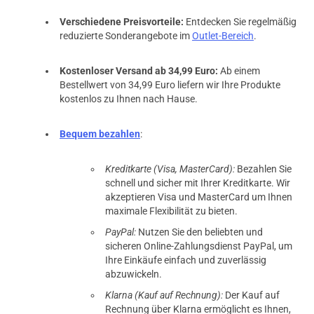
Alltags Liquid immer gerne
Verschiedene Preisvorteile:
Entdecken Sie regelmäßig
reduzierte Sonderangebote im
Outlet-Bereich
.
Kostenloser Versand ab 34,99 Euro:
Ab einem
16.01.2021 — via
Trustedshops.de
Bestellwert von 34,99 Euro liefern wir Ihre Produkte
einem Kunden
kostenlos zu Ihnen nach Hause.
verifizierter Onlinekauf.
Absolute Empfehlung, mein lieblingsliquid,muss man
Bequem bezahlen
:
probiert haben.
Kreditkarte (Visa, MasterCard):
Bezahlen Sie
schnell und sicher mit Ihrer Kreditkarte. Wir
akzeptieren Visa und MasterCard um Ihnen
maximale Flexibilität zu bieten.
23.12.2020 — via
Trustedshops.de
einem Kunden
PayPal:
Nutzen Sie den beliebten und
sicheren Online-Zahlungsdienst PayPal, um
verifizierter Onlinekauf.
Ihre Einkäufe einfach und zuverlässig
Super Geschmack. Seit fast 2 Jahren mein allday
abzuwickeln.
Klarna (Kauf auf Rechnung):
Der Kauf auf
Rechnung über Klarna ermöglicht es Ihnen,