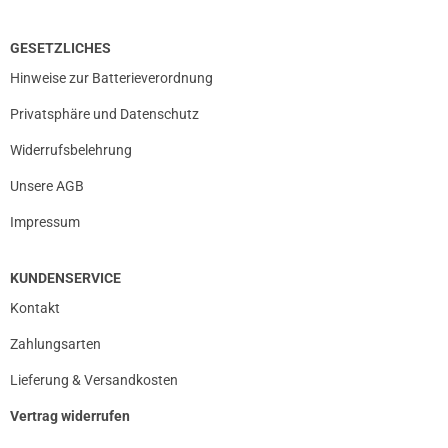
Die Bewertung erfolgte ohne Abgabe eines Kommentars
GESETZLICHES
Hinweise zur Batterieverordnung
23.02.2022 — via
Trustedshops.de
Privatsphäre und Datenschutz
Heike B.
Widerrufsbelehrung
verifizierter Onlinekauf.
Top
Unsere AGB
Impressum
30.09.2021 — via
Trustedshops.de
KUNDENSERVICE
Toni Z.
Kontakt
verifizierter Onlinekauf.
Zahlungsarten
Die Bewertung erfolgte ohne Abgabe eines Kommentars
Lieferung & Versandkosten
Vertrag widerrufen
23.08.2021 — via
Trustedshops.de