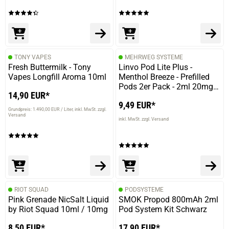
13.05.2024 — via
Trustedshops.de
Uwe F.
verifizierter Onlinekauf.
TONY VAPES
MEHRWEG SYSTEME
Die Bewertung erfolgte ohne Abgabe eines Kommentars
Fresh Buttermilk - Tony
Linvo Pod Lite Plus -
Vapes Longfill Aroma 10ml
Menthol Breeze - Prefilled
Pods 2er Pack - 2ml 20mg
14,90 EUR*
NicSalt
9,49 EUR*
Grundpreis: 1.490,00 EUR / Liter
inkl. MwSt. zzgl.
07.05.2024 — via
Trustedshops.de
Versand
inkl. MwSt. zzgl. Versand
Synje J.
verifizierter Onlinekauf.
Die Bewertung erfolgte ohne Abgabe eines Kommentars
RIOT SQUAD
PODSYSTEME
Pink Grenade NicSalt Liquid
SMOK Propod 800mAh 2ml
06.02.2024 — via
Trustedshops.de
by Riot Squad 10ml / 10mg
Pod System Kit Schwarz
Taner D.
8,50 EUR*
17,90 EUR*
verifizierter Onlinekauf.