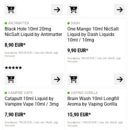
Monika U.
verifizierter Onlinekauf.
Schmeckt mir sehr gut.
ANTIMATTER
DASH
Black Hole 10ml 20mg
One Mango 10ml NicSalt
NicSalt Liquid by Antimatter
Liquid by Dash Liquids
10ml / 10mg
8,90 EUR*
02.09.2024 — via
Trustedshops.de
9,90 EUR*
Moritz T.
Grundpreis: 890,00 EUR / Liter
inkl. MwSt. zzgl.
Versand
Grundpreis: 990,00 EUR / Liter
inkl. MwSt. zzgl.
verifizierter Onlinekauf.
Versand
Die Bewertung erfolgte ohne Abgabe eines Kommentars
VAMPIRE VAPE
VAPING GORILLA
05.08.2024 — via
Trustedshops.de
Catapult 10ml Liquid by
Brain Wash 10ml Longfill
Jerome F.
Vampire Vape 10ml / 3mg
Aroma by Vaping Gorilla
verifizierter Onlinekauf.
7,90 EUR*
15,90 EUR*
Die Bewertung erfolgte ohne Abgabe eines Kommentars
Grundpreis: 790,00 EUR / Liter
inkl. MwSt. zzgl.
Grundpreis: 1.590,00 EUR / Liter
inkl. MwSt. zzgl.
Versand
Versand