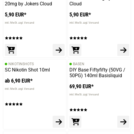
20mg by Jokers Cloud
Cloud
verifizierter Onlinekauf.
Die Bewertung erfolgte ohne Abgabe eines Kommentars
5,90 EUR*
5,90 EUR*
inkl. MwSt. zzgl. Versand
inkl. MwSt. zzgl. Versand
26.06.2025 — via
Trustedshops.de
Levente B.
verifizierter Onlinekauf.
Die Bewertung erfolgte ohne Abgabe eines Kommentars
NIKOTINSHOTS
BASEN
SC Nikotin Shot 10ml
DIY Base Fiftyfifty (50VG /
50PG) 140ml Basisliquid
ab 6,90 EUR*
69,90 EUR*
inkl. MwSt. zzgl. Versand
10.06.2025 — via
Trustedshops.de
inkl. MwSt. zzgl. Versand
Maximilian R.
verifizierter Onlinekauf.
Honig schmecke ich leider nicht so raus