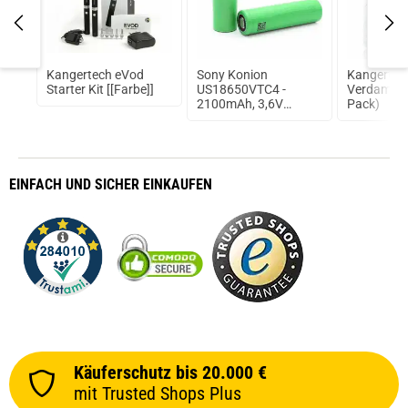
Kangertech eVod
Sony Konion
Kangertec
Starter Kit [[Farbe]]
US18650VTC4 -
Verdampfe
2100mAh, 3,6V
Pack)
ungeschützt
EINFACH
UND SICHER
EINKAUFEN
Käuferschutz bis 20.000 €
mit Trusted Shops Plus