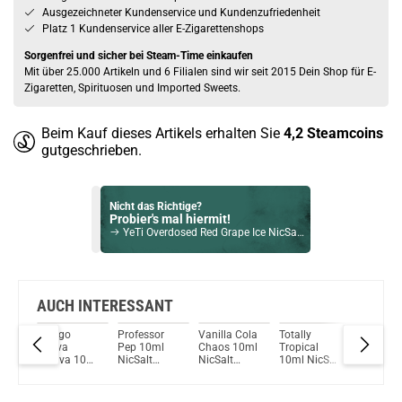
Ausgezeichneter Kundenservice und Kundenzufriedenheit
Platz 1 Kundenservice aller E-Zigarettenshops
Sorgenfrei und sicher bei Steam-Time einkaufen
Mit über 25.000 Artikeln und 6 Filialen sind wir seit 2015 Dein Shop für E-
Zigaretten, Spirituosen und Imported Sweets.
Beim Kauf dieses Artikels erhalten Sie
4,2
Steamcoins
gutgeschrieben.
Nicht das Richtige?
Probier's mal hiermit!
YeTi Overdosed Red Grape Ice NicSalt Liquid 10ml / 10mg
Bock auf was Neues?
Check das mal!
Banana Swirl Cookie – Red Line NicSalt Liquid by SC 10ml / 10mg
AUCH INTERESSANT
t
Mango
Professor
Vanilla Cola
Totally
Elux
Du willst Kröten sparen?
Guava
Pep 10ml
Chaos 10ml
Tropical
Strawber
Schau mal hier!
Palava 10ml
NicSalt
NicSalt
10ml NicSalt
Raspber
Ambition Mods Kil-Lite DNA 60 Mod Akkuträger Lila
NicSalt
Liquid by
Liquid by
Liquid by
Cherry
Liquid by
Strapped
Strapped
Strapped
NicSalt
Strapped
Liquid