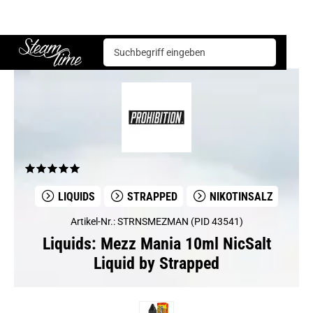
Liquids
Strapped
Mezz Mania 10ml NicSalt Liquid by Strapped
Steam time
LIQUIDS
STRAPPED
NIKOTINSALZ
Artikel-Nr.: STRNSMEZMAN (PID 43541)
Liquids: Mezz Mania 10ml NicSalt
Liquid by Strapped