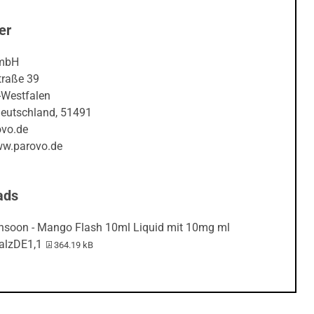
er
mbH
raße 39
-Westfalen
Deutschland, 51491
vo.de
ww.parovo.de
ads
soon - Mango Flash 10ml Liquid mit 10mg ml
PDF-Datei:
alzDE1,1
364.19 kB