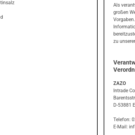
tinsalz
Als veran
großen We
nd
Vorgaben.
Informati
bereitzust
zu unseren
Verantw
Verord
ZAZO
Intrade C
Barentsstr
D-53881 E
Telefon: 
E-Mail: in