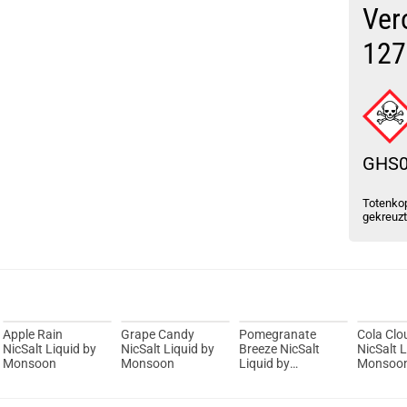
Ver
127
GHS
Totenkop
gekreuz
Apple Rain
Grape Candy
Pomegranate
Cola Clo
NicSalt Liquid by
NicSalt Liquid by
Breeze NicSalt
NicSalt L
Monsoon
Monsoon
Liquid by
Monsoo
Monsoon