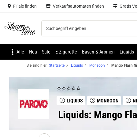
Filiale finden
Verkaufsautomaten finden
Gratis V
Steam time
Alle
Neu
Sale
E-Zigarette
Basen & Aromen
Liquids
Sie sind hier:
Startseite
Liquids
Monsoon
LIQUIDS
MONSOON
NI
Liquids: Mango Fl