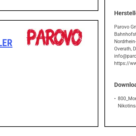
Herstell
Parovo G
Bahnhofst
LER
Nordrhein
Overath, 
info@paro
https://w
Downlo
800_Mon
Nikotins