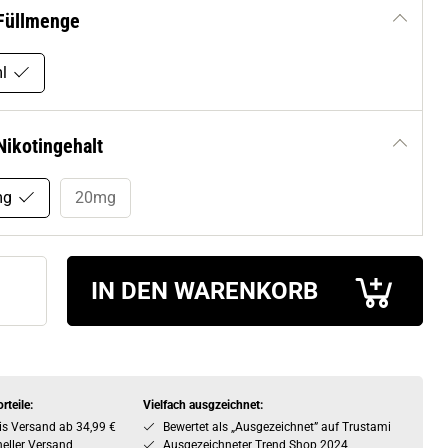
Füllmenge
l
Nikotingehalt
mg
20mg
IN DEN WARENKORB
rteile:
Vielfach ausgzeichnet:
is Versand ab 34,99 €
Bewertet als „Ausgezeichnet” auf Trustami
eller Versand
Ausgezeichneter Trend Shop 2024