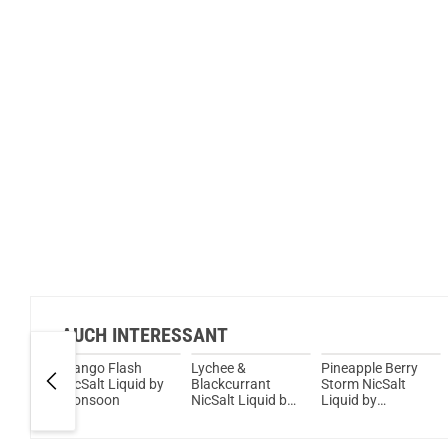
AUCH INTERESSANT
Spring
Mango Flash
Lychee &
Pineapple Berry
alt
NicSalt Liquid by
Blackcurrant
Storm NicSalt
Monsoon
NicSalt Liquid by
Liquid by
Monsoon
Monsoon