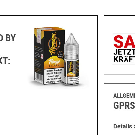
D BY
KT:
ALLGEME
GPRS
Details 