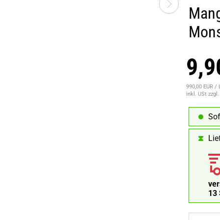
Mang
Mons
9,9
990,00 EUR / 
inkl. USt
zzgl
Sof
Lie
ve
13