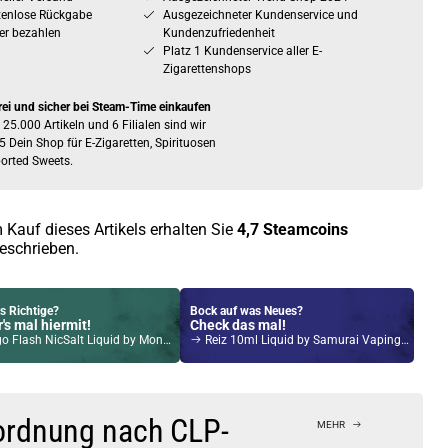
tenlose Rückgabe
Ausgezeichneter Kundenservice und
er bezahlen
Kundenzufriedenheit
Platz 1 Kundenservice aller E-
Zigarettenshops
rei und sicher bei Steam-Time einkaufen
 25.000 Artikeln und 6 Filialen sind wir
5 Dein Shop für E-Zigaretten, Spirituosen
orted Sweets.
 Kauf dieses Artikels erhalten Sie
4,7
Steamcoins
eschrieben.
s Richtige?
Bock auf was Neues?
's mal hiermit!
Check das mal!
ash NicSalt Liquid by Monsoon 10ml / 20mg
Reiz 10ml Liquid by Samurai Vaping 12mg / 10ml
Kröten sparen?
l hier!
ch Pod System 1,5ml 500mAh Kit Silber
ordnung nach CLP-
MEHR