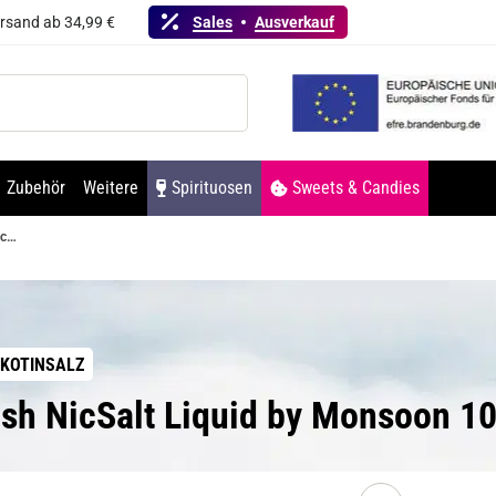
ersand ab 34,99 €
Sales
Ausverkauf
Zubehör
Weitere
Spirituosen
Sweets & Candies
Mango Flash NicSalt Liquid by Monsoon 10ml / 10mg
KOTINSALZ
ash NicSalt Liquid by Monsoon 1