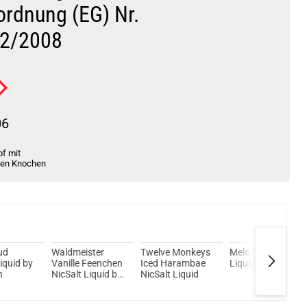
ordnung (EG) Nr.
2/2008
06
f mit
ten Knochen
ud
Waldmeister
Twelve Monkeys
Melon NicSalt
iquid by
Vanille Feenchen
Iced Harambae
Liquid by El Minto
n
NicSalt Liquid by
NicSalt Liquid
Nebelfee