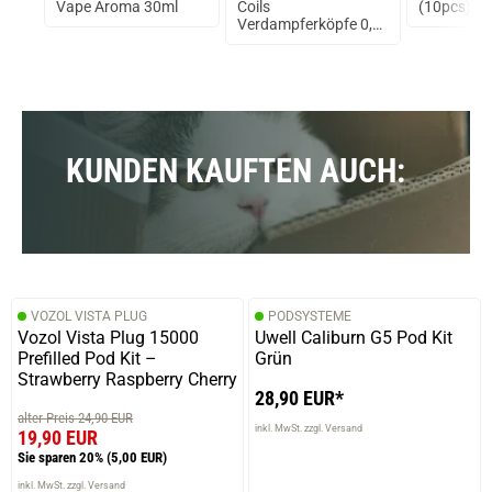
Vape Aroma 30ml
Coils
(10pcs) Fl
Verdampferköpfe 0,5
Ohm
KUNDEN KAUFTEN AUCH:
VOZOL VISTA PLUG
PODSYSTEME
Vozol Vista Plug 15000
Uwell Caliburn G5 Pod Kit
Prefilled Pod Kit –
Grün
Strawberry Raspberry Cherry
28,90 EUR*
alter Preis 24,90 EUR
inkl. MwSt. zzgl. Versand
19,90 EUR
Sie sparen 20%
(5,00 EUR)
inkl. MwSt. zzgl. Versand