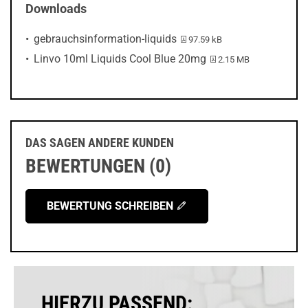
Downloads
PDF-Datei:
gebrauchsinformation-liquids
97.59 kB
PDF-Datei:
Linvo 10ml Liquids Cool Blue 20mg
2.15 MB
DAS SAGEN ANDERE KUNDEN
BEWERTUNGEN (0)
BEWERTUNG SCHREIBEN
HIERZU PASSEND: