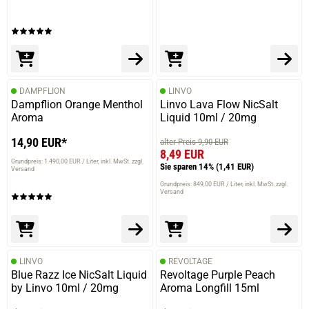
DAMPFLION
LINVO
Dampflion Orange Menthol
Linvo Lava Flow NicSalt
Aroma
Liquid 10ml / 20mg
14,90 EUR*
alter Preis 9,90 EUR
8,49 EUR
Grundpreis: 1.490,00 EUR / Liter
inkl. MwSt. zzgl.
Sie sparen 14%
(1,41 EUR)
Versand
Grundpreis: 849,00 EUR / Liter
inkl. MwSt. zzgl.
Versand
LINVO
REVOLTAGE
Blue Razz Ice NicSalt Liquid
Revoltage Purple Peach
by Linvo 10ml / 20mg
Aroma Longfill 15ml