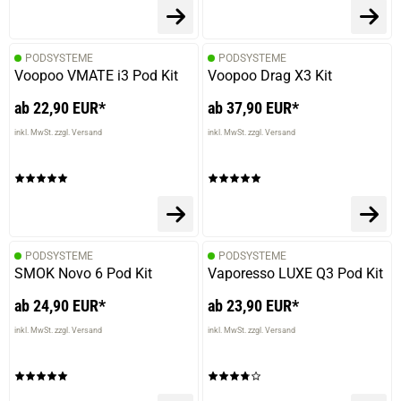
PODSYSTEME
PODSYSTEME
Voopoo VMATE i3 Pod Kit
Voopoo Drag X3 Kit
ab 22,90 EUR*
ab 37,90 EUR*
inkl. MwSt. zzgl. Versand
inkl. MwSt. zzgl. Versand
PODSYSTEME
PODSYSTEME
SMOK Novo 6 Pod Kit
Vaporesso LUXE Q3 Pod Kit
prev
next
ab 24,90 EUR*
ab 23,90 EUR*
inkl. MwSt. zzgl. Versand
inkl. MwSt. zzgl. Versand