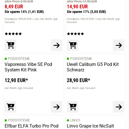
alter Preis 9,90 EUR
alter Preis 17,90 EUR
8,49 EUR
14,90 EUR
Sie sparen 14%
(1,41 EUR)
Sie sparen 17%
(3,00 EUR)
Grundpreis: 849,00 EUR / Liter
inkl. MwSt. zzgl.
Grundpreis: 993,33 EUR / Liter
inkl. MwSt. zzgl.
Versand
Versand
PODSYSTEME
PODSYSTEME
Vaporesso Vibe SE Pod
Uwell Caliburn G5 Pod Kit
System Kit Pink
Schwarz
12,90 EUR*
28,90 EUR*
inkl. MwSt. zzgl. Versand
inkl. MwSt. zzgl. Versand
PODSYSTEME
LINVO
Elfbar ELFA Turbo Pro Pod
Linvo Grape Ice NicSalt