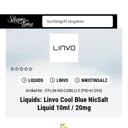
Liquids
Linvo
Linvo Cool Blue NicSalt Liquid 10ml / 20mg
Steam time
LIQUIDS
LINVO
NIKOTINSALZ
Artikel-Nr.: ST-LIN-NS-COBLU-2 (PID 61293)
Liquids: Linvo Cool Blue NicSalt
Liquid 10ml / 20mg