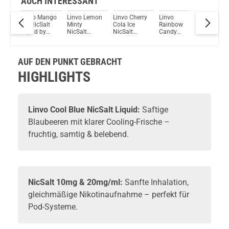
AUCH INTERESSANT
va
Linvo Mango
Linvo Lemon
Linvo Cherry
Linvo
Linvo Co
Salt
Ice NicSalt
Minty
Cola Ice
Rainbow
Blue Nic
Liquid by
NicSalt
NicSalt
Candy
Liquid
Linvo
Liquid
Liquid
NicSalt
Liquid
AUF DEN PUNKT GEBRACHT
HIGHLIGHTS
Linvo Cool Blue NicSalt Liquid:
Saftige
Blaubeeren mit klarer Cooling-Frische –
fruchtig, samtig & belebend.
NicSalt 10mg & 20mg/ml:
Sanfte Inhalation,
gleichmäßige Nikotinaufnahme – perfekt für
Pod-Systeme.