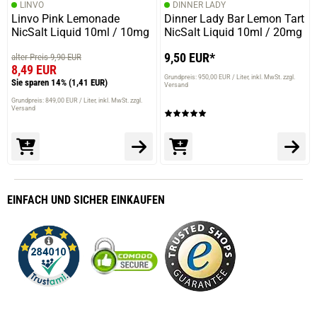
LINVO
DINNER LADY
Linvo Pink Lemonade
Dinner Lady Bar Lemon Tart
NicSalt Liquid 10ml / 10mg
NicSalt Liquid 10ml / 20mg
9,50 EUR*
alter Preis 9,90 EUR
8,49 EUR
Grundpreis: 950,00 EUR / Liter
inkl. MwSt. zzgl.
Sie sparen 14%
(1,41 EUR)
Versand
Grundpreis: 849,00 EUR / Liter
inkl. MwSt. zzgl.
Versand
EINFACH
UND SICHER
EINKAUFEN