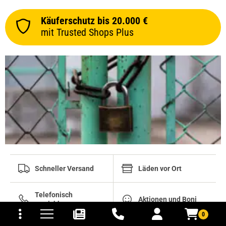
Käuferschutz bis 20.000 €
mit Trusted Shops Plus
Schneller Versand
Läden vor Ort
Telefonisch
tomaten
fer- und Versandkosten
Aktionen und Boni
erreichbar
0