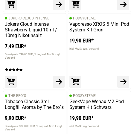
JOKERS CLOUD INTENSE
PODSYSTEME
Jokers Cloud Intense
Vaporesso XROS 5 Mini Pod
Strawberry Liquid 10ml /
System Kit Grün
10mg Nikotinsalz
19,90 EUR*
7,49 EUR*
inkl. MwSt. zzgl. Versand
Grundpreis: 749,00 EUR / Liter
inkl. MwSt. zzgl.
Versand
THE BRO´S
PODSYSTEME
Tobacco Classic 3ml
GeekVape Wenax M2 Pod
Longfill Aroma by The Bro´s
System Kit Schwarz
9,90 EUR*
19,90 EUR*
Grundpreis: 3.300,00 EUR / Liter
inkl. MwSt. zzgl.
inkl. MwSt. zzgl. Versand
Versand