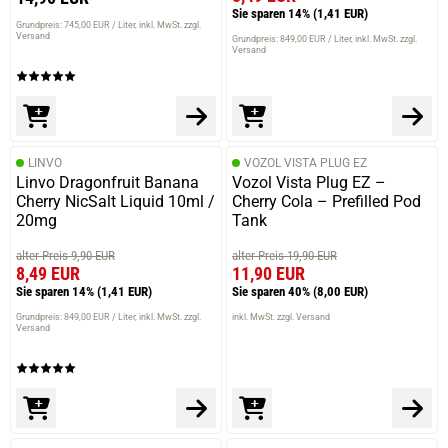
Sie sparen 14%
(1,41 EUR)
Grundpreis: 745,00 EUR / Liter
inkl. MwSt. zzgl.
Versand
Grundpreis: 849,00 EUR / Liter
inkl. MwSt. zzgl.
Versand
LINVO
VOZOL VISTA PLUG EZ
Linvo Dragonfruit Banana
Vozol Vista Plug EZ –
Cherry NicSalt Liquid 10ml /
Cherry Cola – Prefilled Pod
20mg
Tank
alter Preis 9,90 EUR
alter Preis 19,90 EUR
8,49 EUR
11,90 EUR
Sie sparen 14%
(1,41 EUR)
Sie sparen 40%
(8,00 EUR)
Grundpreis: 849,00 EUR / Liter
inkl. MwSt. zzgl.
inkl. MwSt. zzgl. Versand
Versand