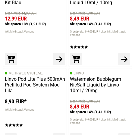
Kit Blau
Liquid 10ml / 10mg
alter Preis 14,90 EUR
alter Preis 9,90 EUR
12,99 EUR
8,49 EUR
Sie sparen 13%
(1,91 EUR)
Sie sparen 14%
(1,41 EUR)
inkl. MwSt. zzgl. Versand
Grundpreis: 849,00 EUR / Liter
inkl. MwSt. zzgl.
Versand
MEHRWEG SYSTEME
LINVO
Linvo Pod Lite Plus 500mAh
Watermelon Bubblegum
Prefilled Pod System Mod
NicSalt Liquid by Linvo
Lila
10ml / 20mg
8,90 EUR*
alter Preis 9,90 EUR
8,49 EUR
inkl. MwSt. zzgl. Versand
Sie sparen 14%
(1,41 EUR)
Grundpreis: 849,00 EUR / Liter
inkl. MwSt. zzgl.
Versand