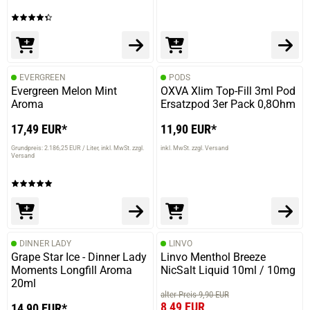
EVERGREEN
PODS
Evergreen Melon Mint
OXVA Xlim Top-Fill 3ml Pod
Aroma
Ersatzpod 3er Pack 0,8Ohm
17,49 EUR*
11,90 EUR*
Grundpreis: 2.186,25 EUR / Liter
inkl. MwSt. zzgl.
inkl. MwSt. zzgl. Versand
Versand
DINNER LADY
LINVO
Grape Star Ice - Dinner Lady
Linvo Menthol Breeze
Moments Longfill Aroma
NicSalt Liquid 10ml / 10mg
20ml
alter Preis 9,90 EUR
8,49 EUR
14,90 EUR*