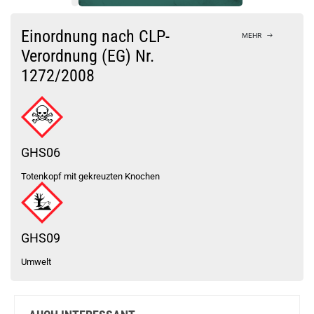
Bock auf was Neues?
Check das mal!
Einordnung nach CLP-
MEHR
Lulo & Citrus 10ml 20mg NicSalt Liquid by Just Juice
Verordnung (EG) Nr.
1272/2008
Du willst Kröten sparen?
Schau mal hier!
Suorin Trio85 5ml 85 W Pod System Kit Blau
GHS06
Totenkopf mit gekreuzten Knochen
GHS09
Umwelt