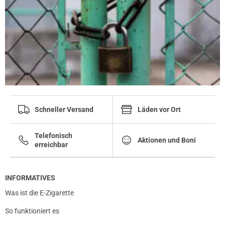
01.03.2024 — via
Trustedshops.de
Oliver H.
verifizierter Onlinekauf.
Die Bewertung erfolgte ohne Abgabe eines Kommentars
Schneller Versand
Läden vor Ort
Telefonisch
Aktionen und Boni
erreichbar
INFORMATIVES
Was ist die E-Zigarette
So funktioniert es