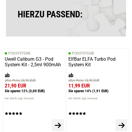
Eimer meiner Lieblinge
HIERZU PASSEND:
07.04.2026 — via
Trustedshops.de
Christian B.
verifizierter Onlinekauf.
PODSYSTEME
PODSYSTEME
Einer meiner Lieblinge
Uwell Caliburn G3 - Pod
ElfBar ELFA Turbo Pod
System Kit - 2,5ml 900mAh
System Kit
ab
ab
alter Preis 24,90 EUR
alter Preis 13,90 EUR
03.04.2026 — via
Trustedshops.de
21,90 EUR
11,99 EUR
Christian B.
Sie sparen 12%
(3,00 EUR)
Sie sparen 14%
(1,91 EUR)
verifizierter Onlinekauf.
inkl. MwSt. zzgl. Versand
inkl. MwSt. zzgl. Versand
Einer meiner Lieblinge