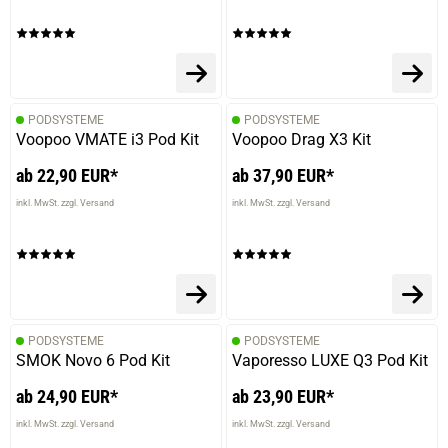
12.11.2025 — via
Trustedshops.de
Christian B.
verifizierter Onlinekauf.
PODSYSTEME
PODSYSTEME
Voopoo VMATE i3 Pod Kit
Voopoo Drag X3 Kit
Ist super, kann man lange nehmen ohne es über zu
haben.
ab 22,90 EUR*
ab 37,90 EUR*
inkl. MwSt. zzgl. Versand
inkl. MwSt. zzgl. Versand
14.10.2025 — via
Trustedshops.de
Christian B.
verifizierter Onlinekauf.
Fruchtig, mein Lieblingsgeschmack
PODSYSTEME
PODSYSTEME
SMOK Novo 6 Pod Kit
Vaporesso LUXE Q3 Pod Kit
ab 24,90 EUR*
ab 23,90 EUR*
13.09.2025 — via
Trustedshops.de
inkl. MwSt. zzgl. Versand
inkl. MwSt. zzgl. Versand
Christian B.