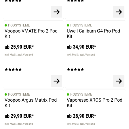
verifizierter Onlinekauf.
Immer wieder lecker
PODSYSTEME
PODSYSTEME
Voopoo VMATE Pro 2 Pod
Uwell Caliburn G4 Pro Pod
Kit
Kit
07.01.2026 — via
Trustedshops.de
ab 25,90 EUR*
ab 34,90 EUR*
Christian B.
inkl. MwSt. zzgl. Versand
inkl. MwSt. zzgl. Versand
verifizierter Onlinekauf.
Kann man lange dampfen, ohne wechseln zu müssen
10.12.2025 — via
Trustedshops.de
PODSYSTEME
PODSYSTEME
Christian B.
Voopoo Argus Matrix Pod
Vaporesso XROS Pro 2 Pod
Kit
Kit
verifizierter Onlinekauf.
Mein Lieblingsgeschmack, kann man lange benutzen
ab 29,90 EUR*
ab 28,90 EUR*
ohne es über zu sein.
inkl. MwSt. zzgl. Versand
inkl. MwSt. zzgl. Versand