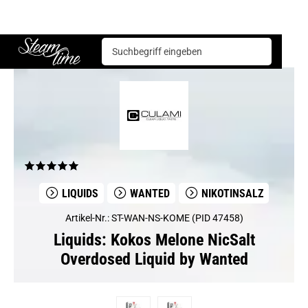
Liquids
Wanted
Kokos Melone NicSalt Overdosed Liquid by Wanted
Steam time
LIQUIDS
WANTED
NIKOTINSALZ
Artikel-Nr.: ST-WAN-NS-KOME (PID 47458)
Liquids: Kokos Melone NicSalt
Overdosed Liquid by Wanted