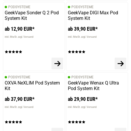
29.03.2026 — via
Trustedshops.de
Christian B.
PODSYSTEME
PODSYSTEME
GeekVape Sonder Q 2 Pod
GeekVape DIGI Max Pod
verifizierter Onlinekauf.
System Kit
System Kit
Guter Geschmack, kann man auch länger, regelmäßig
ab 12,90 EUR*
ab 39,90 EUR*
dampfen
inkl. MwSt. zzgl. Versand
inkl. MwSt. zzgl. Versand
22.03.2026 — via
Trustedshops.de
Christian B.
verifizierter Onlinekauf.
PODSYSTEME
PODSYSTEME
Einer meiner Lieblinge
OXVA NeXLIM Pod System
GeekVape Wenax Q Ultra
Kit
Pod System Kit
ab 37,90 EUR*
ab 29,90 EUR*
04.03.2026 — via
Trustedshops.de
inkl. MwSt. zzgl. Versand
inkl. MwSt. zzgl. Versand
Christian B.
verifizierter Onlinekauf.
Einer meiner Lieblinge