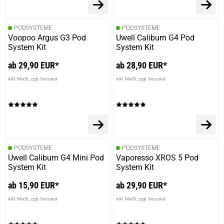
PODSYSTEME
PODSYSTEME
Voopoo Argus G3 Pod
Uwell Caliburn G4 Pod
04.03.2026 — via
Trustedshops.de
System Kit
System Kit
Christian B.
ab 29,90 EUR*
ab 28,90 EUR*
verifizierter Onlinekauf.
inkl. MwSt. zzgl. Versand
inkl. MwSt. zzgl. Versand
Immer wieder lecker
28.02.2026 — via
Trustedshops.de
Ramona P.
PODSYSTEME
PODSYSTEME
verifizierter Onlinekauf.
Uwell Caliburn G4 Mini Pod
Vaporesso XROS 5 Pod
System Kit
System Kit
Die Bewertung erfolgte ohne Abgabe eines Kommentars
ab 15,90 EUR*
ab 29,90 EUR*
inkl. MwSt. zzgl. Versand
inkl. MwSt. zzgl. Versand
07.02.2026 — via
Trustedshops.de
Christian B.