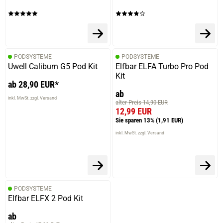
verifizierter Onlinekauf.
Einfach Lecker, mein lieblingsgeschmack
PODSYSTEME
PODSYSTEME
Uwell Caliburn G5 Pod Kit
Elfbar ELFA Turbo Pro Pod
18.08.2025 — via
Trustedshops.de
Kit
ab 28,90 EUR*
Marleen H.
ab
inkl. MwSt. zzgl. Versand
verifizierter Onlinekauf.
alter Preis 14,90 EUR
12,99 EUR
Absolut geil, meine Nummer 1, die Honigmelone
Sie sparen 13%
(1,91 EUR)
überwiegt hier, sehr intensiver Geschmack:)
inkl. MwSt. zzgl. Versand
18.08.2025 — via
Trustedshops.de
Marleen H.
PODSYSTEME
verifizierter Onlinekauf.
Elfbar ELFX 2 Pod Kit
Absolut geil, meine Nummer 1, die Honigmelone
ab
überwiegt hier, sehr intensiver Geschmack:)