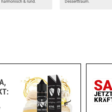
– harmonisch & rund.
Desserttraum.
A,
KT:
e