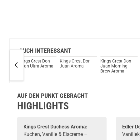
AUCH INTERESSANT
Kings Crest Don
Kings Crest Don
Kings Crest Don
 12ml
Juan Ultra Aroma
Juan Aroma
Juan Morning
Aroma
Brew Aroma
ill
AUF DEN PUNKT GEBRACHT
HIGHLIGHTS
Kings Crest
Duchess
Aroma
:
Edler 
Kuchen, Vanille & Eiscreme –
Vanille