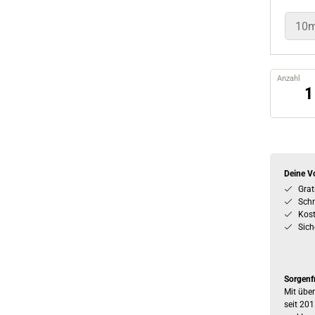
10m
Anzahl
Deine Vo
Grat
Schn
Kos
Sich
Sorgenf
Mit über
seit 201