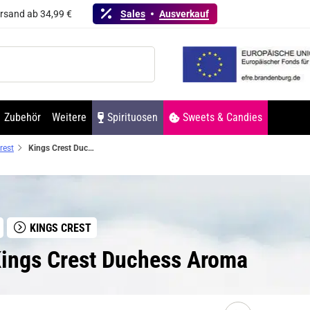
ersand ab 34,99 €
Sales
Ausverkauf
Zubehör
Weitere
Spirituosen
Sweets & Candies
rest
Kings Crest Duchess Aroma
KINGS CREST
ings Crest Duchess Aroma