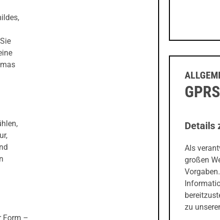
ildes,
Sie
eine
romas
ALLGEME
GPRS
hlen,
Details 
ur,
und
Als veran
n
großen We
Vorgaben.
Informati
bereitzust
zu unseren
r Form –