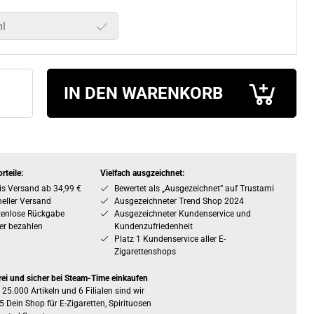
l
IN DEN WARENKORB
rteile:
Vielfach ausgzeichnet:
is Versand ab 34,99 €
Bewertet als „Ausgezeichnet” auf Trustami
eller Versand
Ausgezeichneter Trend Shop 2024
tenlose Rückgabe
Ausgezeichneter Kundenservice und
er bezahlen
Kundenzufriedenheit
Platz 1 Kundenservice aller E-
Zigarettenshops
rei und sicher bei Steam-Time einkaufen
 25.000 Artikeln und 6 Filialen sind wir
5 Dein Shop für E-Zigaretten, Spirituosen