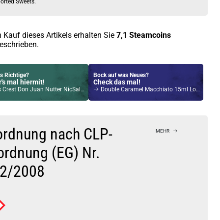
orted Sweets.
 Kauf dieses Artikels erhalten Sie
7,1
Steamcoins
eschrieben.
s Richtige?
Bock auf was Neues?
's mal hiermit!
Check das mal!
est Don Juan Nutter NicSalt Liquid 10ml / 20mg
Double Caramel Macchiato 15ml Longfill Aroma by Big Mouth
Kröten sparen?
l hier!
Pado Pod System Kit Grün
ordnung nach CLP-
MEHR
ordnung (EG) Nr.
2/2008