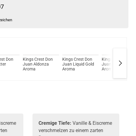
07
zeichen
est Don
Kings Crest Don
Kings Crest Don
Kings Crest Don
ter
Juan Aldonza
Juan Liquid Gold
Juan Supra
Aroma
Aroma
Aroma
Eiscreme
Cremige Tiefe:
Vanille & Eiscreme
rten
verschmelzen zu einem zarten