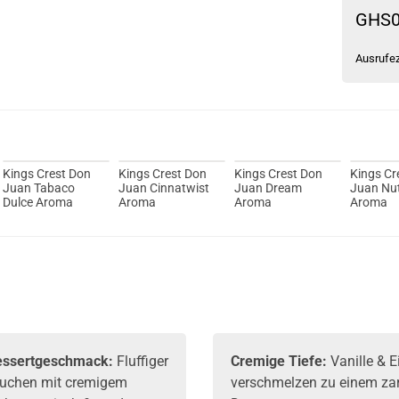
GHS
Ausrufe
Kings Crest Don
Kings Crest Don
Kings Crest Don
Kings Cr
Juan Tabaco
Juan Cinnatwist
Juan Dream
Juan Nut
Dulce Aroma
Aroma
Aroma
Aroma
Dessertgeschmack:
Fluffiger
Cremige Tiefe:
Vanille & 
kuchen mit cremigem
verschmelzen zu einem za