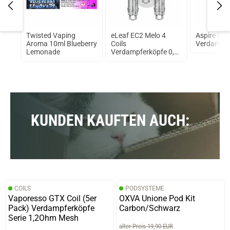
 5²
Twisted Vaping
eLeaf EC2 Melo 4
Aspire Ne
Aroma 10ml Blueberry
Coils
Verdampfe
Lemonade
Verdampferköpfe 0,5
Ohm
KUNDEN KAUFTEN AUCH:
COILS
PODSYSTEME
Vaporesso GTX Coil (5er
OXVA Unione Pod Kit
Pack) Verdampferköpfe
Carbon/Schwarz
Serie 1,2Ohm Mesh
alter Preis 19,90 EUR