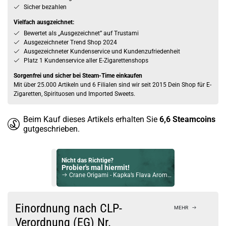
Sicher bezahlen
Vielfach ausgzeichnet:
Bewertet als „Ausgezeichnet” auf Trustami
Ausgezeichneter Trend Shop 2024
Ausgezeichneter Kundenservice und Kundenzufriedenheit
Platz 1 Kundenservice aller E-Zigarettenshops
Sorgenfrei und sicher bei Steam-Time einkaufen
Mit über 25.000 Artikeln und 6 Filialen sind wir seit 2015 Dein Shop für E-
Zigaretten, Spirituosen und Imported Sweets.
Beim Kauf dieses Artikels erhalten Sie
6,6
Steamcoins
gutgeschrieben.
Nicht das Richtige?
Probier's mal hiermit!
Crane Origami - Kapka’s Flava Aroma Longfill 10ml
Bock auf was Neues?
Check das mal!
Einordnung nach CLP-
MEHR
Bubblegum 10ml Longfill Aroma by IVG
Verordnung (EG) Nr.