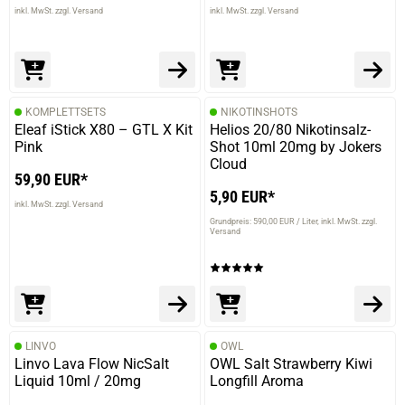
inkl. MwSt. zzgl. Versand
inkl. MwSt. zzgl. Versand
KOMPLETTSETS
NIKOTINSHOTS
Eleaf iStick X80 – GTL X Kit
Helios 20/80 Nikotinsalz-
Pink
Shot 10ml 20mg by Jokers
Cloud
59,90 EUR*
5,90 EUR*
inkl. MwSt. zzgl. Versand
Grundpreis: 590,00 EUR / Liter
inkl. MwSt. zzgl.
Versand
LINVO
OWL
Linvo Lava Flow NicSalt
OWL Salt Strawberry Kiwi
Liquid 10ml / 20mg
Longfill Aroma