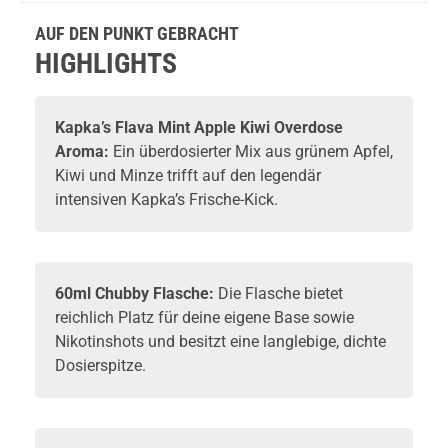
Flava Aroma
Longfill
10ml
10ml
10ml
Longfill
10ml
AUF DEN PUNKT GEBRACHT
10ml
HIGHLIGHTS
Kapka’s Flava
Mint Apple Kiwi Overdose
Aroma:
Ein überdosierter Mix aus grünem Apfel,
Kiwi und Minze trifft auf den legendär
intensiven Kapka’s Frische-Kick.
60ml Chubby Flasche:
Die Flasche bietet
reichlich Platz für deine eigene
Base
sowie
Nikotinshots
und besitzt eine langlebige, dichte
Dosierspitze.