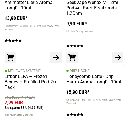
Antimatter Eleria Aroma
GeekVape Wenax M1 2ml
Longfill 10ml
Pod 4er Pack Ersatzpods
1,2Ohm
13,90 EUR*
9,90 EUR*
Grundpreis: 1.390,00 EUR / Liter
inkl. MwSt. zzgl.
Versand
inkl. MwSt. zzgl. Versand
MEHRWEG SYSTEME
DRIP HACKS
Elfbar ELFA – Frozen
Honeycomb Latte - Drip
Berries – Prefilled Pod 2er
Hacks Aroma Longfill 10ml
Pack
15,90 EUR*
alter Preis 11,99 EUR
Grundpreis: 1.590,00 EUR / Liter
inkl. MwSt. zzgl.
7,99 EUR
Versand
Sie sparen 33%
(4,00 EUR)
inkl. MwSt. zzgl. Versand