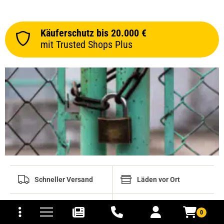
Käuferschutz bis 20.000 €
mit Trusted Shops Plus
Schneller Versand
Läden vor Ort
tomaten
fer- und Versandkosten
Telefonisch
Aktionen und Boni
0
erreichbar