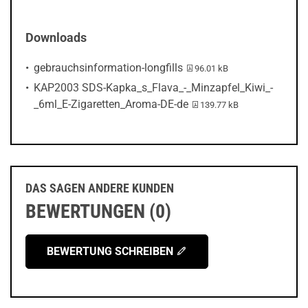
Downloads
PDF-Datei:
gebrauchsinformation-longfills
96.01 kB
KAP2003 SDS-Kapka_s_Flava_-_Minzapfel_Kiwi_-
PDF-Datei:
_6ml_E-Zigaretten_Aroma-DE-de
139.77 kB
DAS SAGEN ANDERE KUNDEN
BEWERTUNGEN (0)
BEWERTUNG SCHREIBEN