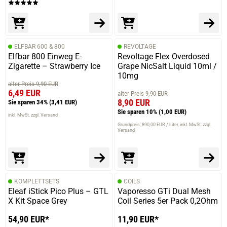
ELFBAR 600 & 800
REVOLTAGE
Elfbar 800 Einweg E-
Revoltage Flex Overdosed
Zigarette – Strawberry Ice
Grape NicSalt Liquid 10ml /
10mg
alter Preis 9,90 EUR
6,49 EUR
alter Preis 9,90 EUR
8,90 EUR
Sie sparen 34%
(3,41 EUR)
Sie sparen 10%
(1,00 EUR)
inkl. MwSt. zzgl. Versand
Grundpreis: 890,00 EUR / Liter
inkl. MwSt. zzgl.
Versand
KOMPLETTSETS
COILS
Eleaf iStick Pico Plus – GTL
Vaporesso GTi Dual Mesh
X Kit Space Grey
Coil Series 5er Pack 0,2Ohm
54,90 EUR*
11,90 EUR*