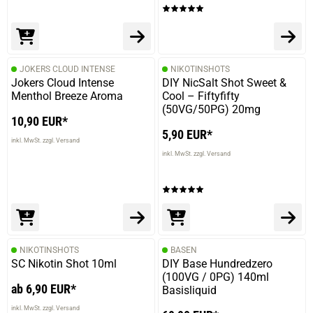
JOKERS CLOUD INTENSE
NIKOTINSHOTS
Jokers Cloud Intense
DIY NicSalt Shot Sweet &
Menthol Breeze Aroma
Cool – Fiftyfifty
(50VG/50PG) 20mg
10,90 EUR*
5,90 EUR*
inkl. MwSt. zzgl. Versand
prev
next
inkl. MwSt. zzgl. Versand
NIKOTINSHOTS
BASEN
SC Nikotin Shot 10ml
DIY Base Hundredzero
(100VG / 0PG) 140ml
ab 6,90 EUR*
Basisliquid
inkl. MwSt. zzgl. Versand