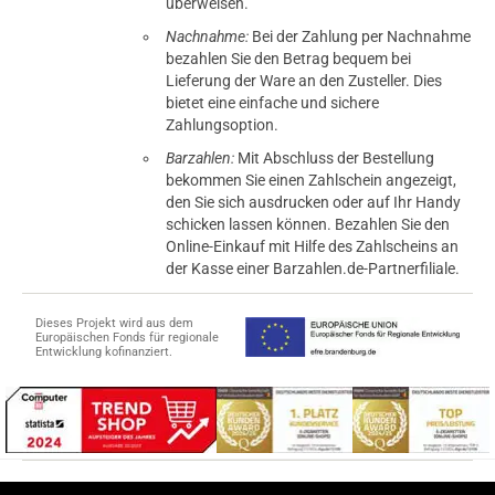
überweisen.
Nachnahme:
Bei der Zahlung per Nachnahme
bezahlen Sie den Betrag bequem bei
Lieferung der Ware an den Zusteller. Dies
bietet eine einfache und sichere
Zahlungsoption.
Barzahlen:
Mit Abschluss der Bestellung
bekommen Sie einen Zahlschein angezeigt,
den Sie sich ausdrucken oder auf Ihr Handy
schicken lassen können. Bezahlen Sie den
Online-Einkauf mit Hilfe des Zahlscheins an
der Kasse einer Barzahlen.de-Partnerfiliale.
Dieses Projekt wird aus dem
Europäischen Fonds für regionale
Entwicklung kofinanziert.
tomaten
fer- und Versandkosten
© 2015-2026 PB-ViGoods GmbH