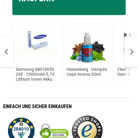
omb
Samsung INR18650
Heisenberg - Vampire
Eleaf iStic
ma
29E - 2900mAh 3,7V
Vape Aroma 30ml
Watt Expre
Lithium Ionen Akku
EINFACH
UND SICHER
EINKAUFEN