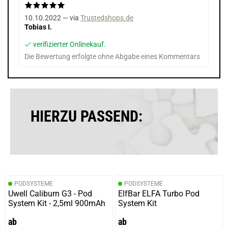
10.10.2022 — via
Trustedshops.de
Tobias I.
verifizierter Onlinekauf.
Die Bewertung erfolgte ohne Abgabe eines Kommentars
HIERZU PASSEND:
PODSYSTEME
PODSYSTEME
Uwell Caliburn G3 - Pod
ElfBar ELFA Turbo Pod
System Kit - 2,5ml 900mAh
System Kit
ab
ab