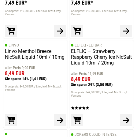
7,49 EUR*
7,49 EUR*
Grundpreis: 749,00 EUR / Liter
inkl. MwSt. zzgl.
Grundpreis: 749,00 EUR / Liter
inkl. MwSt. zzgl.
Versand
Versand
LINVO
ELFLIQ - ELFBAR
Linvo Menthol Breeze
ELFLIQ – Strawberry
NicSalt Liquid 10ml / 10mg
Raspberry Cherry Ice NicSalt
Liquid 10ml / 20mg
alter Preis 9,90 EUR
8,49 EUR
alter Preis 11,99 EUR
8,49 EUR
Sie sparen 14%
(1,41 EUR)
Sie sparen 29%
(3,50 EUR)
Grundpreis: 849,00 EUR / Liter
inkl. MwSt. zzgl.
Versand
Grundpreis: 849,00 EUR / Liter
inkl. MwSt. zzgl.
Versand
JOKERS CLOUD INTENSE