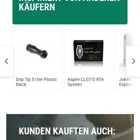
KÄUFERN
Drip Tip 510er Plastic
Aspire CLEITO RTA
Jokers Clo
black
System
Explosion 
KUNDEN KAUFTEN AUCH: