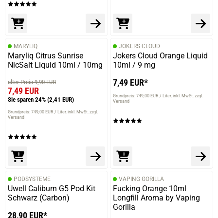
MARYLIQ
JOKERS CLOUD
Maryliq Citrus Sunrise
Jokers Cloud Orange Liquid
NicSalt Liquid 10ml / 10mg
10ml / 9 mg
7,49 EUR*
alter Preis 9,90 EUR
7,49 EUR
Grundpreis: 749,00 EUR / Liter
inkl. MwSt. zzgl.
Sie sparen 24%
(2,41 EUR)
Versand
Grundpreis: 749,00 EUR / Liter
inkl. MwSt. zzgl.
Versand
PODSYSTEME
VAPING GORILLA
Uwell Caliburn G5 Pod Kit
Fucking Orange 10ml
Schwarz (Carbon)
Longfill Aroma by Vaping
Gorilla
28,90 EUR*