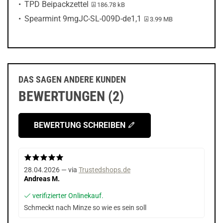
PDF-Datei:
TPD Beipackzettel
186.78 kB
PDF-Datei:
Spearmint 9mgJC-SL-009D-de1,1
3.99 MB
DAS SAGEN ANDERE KUNDEN
BEWERTUNGEN (2)
BEWERTUNG SCHREIBEN
28.04.2026 — via
Trustedshops.de
Andreas M.
verifizierter Onlinekauf.
Schmeckt nach Minze so wie es sein soll