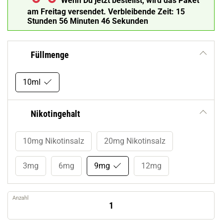
Wenn Du jetzt bestellst, wird das Paket
am Freitag versendet.
Verbleibende Zeit:
15
Stunden 56 Minuten 45 Sekunden
Füllmenge
10ml
Nikotingehalt
10mg Nikotinsalz
20mg Nikotinsalz
3mg
6mg
9mg
12mg
Anzahl