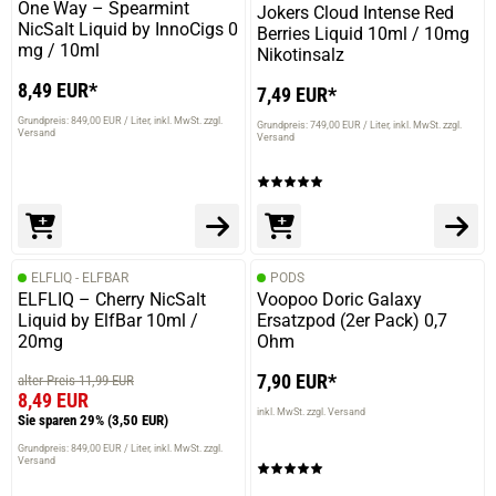
One Way – Spearmint
Jokers Cloud Intense Red
NicSalt Liquid by InnoCigs 0
Berries Liquid 10ml / 10mg
mg / 10ml
Nikotinsalz
8,49 EUR*
7,49 EUR*
Grundpreis: 849,00 EUR / Liter
inkl. MwSt. zzgl.
Grundpreis: 749,00 EUR / Liter
inkl. MwSt. zzgl.
Versand
Versand
ELFLIQ - ELFBAR
PODS
ELFLIQ – Cherry NicSalt
Voopoo Doric Galaxy
Liquid by ElfBar 10ml /
Ersatzpod (2er Pack) 0,7
20mg
Ohm
7,90 EUR*
alter Preis 11,99 EUR
8,49 EUR
inkl. MwSt. zzgl. Versand
Sie sparen 29%
(3,50 EUR)
Grundpreis: 849,00 EUR / Liter
inkl. MwSt. zzgl.
Versand