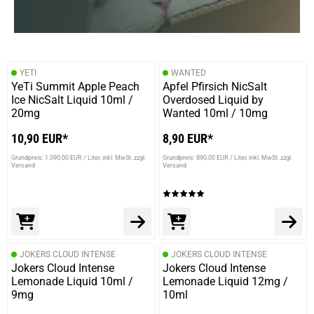
YETI
WANTED
YeTi Summit Apple Peach
Apfel Pfirsich NicSalt
Ice NicSalt Liquid 10ml /
Overdosed Liquid by
20mg
Wanted 10ml / 10mg
10,90 EUR*
8,90 EUR*
Grundpreis: 1.090,00 EUR / Liter
inkl. MwSt. zzgl.
Grundpreis: 890,00 EUR / Liter
inkl. MwSt. zzgl.
Versand
Versand
JOKERS CLOUD INTENSE
JOKERS CLOUD INTENSE
Jokers Cloud Intense
Jokers Cloud Intense
Lemonade Liquid 10ml /
Lemonade Liquid 12mg /
9mg
10ml