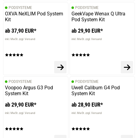
PODSYSTEME
PODSYSTEME
OXVA NeXLIM Pod System
GeekVape Wenax Q Ultra
Kit
Pod System Kit
ab 37,90 EUR*
ab 29,90 EUR*
inkl. MwSt. zzgl. Versand
inkl. MwSt. zzgl. Versand
prev
next
PODSYSTEME
PODSYSTEME
Voopoo Argus G3 Pod
Uwell Caliburn G4 Pod
System Kit
System Kit
ab 29,90 EUR*
ab 28,90 EUR*
inkl. MwSt. zzgl. Versand
inkl. MwSt. zzgl. Versand