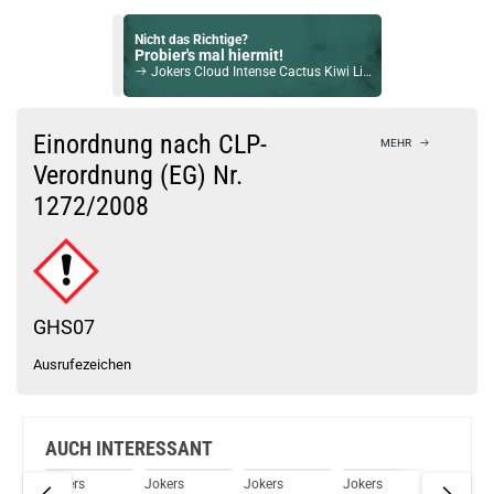
Nicht das Richtige?
Probier's mal hiermit!
Jokers Cloud Intense Cactus Kiwi Liquid 12mg / 10ml
Bock auf was Neues?
Check das mal!
Einordnung nach CLP-
MEHR
Jokers Cloud Intense Raspberry Liquid 12mg / 10ml
Verordnung (EG) Nr.
1272/2008
Du willst Kröten sparen?
Schau mal hier!
HorizonTech Magico 6,5ml Pod Rot
GHS07
Ausrufezeichen
AUCH INTERESSANT
Jokers
Jokers
Jokers
Jokers
Jokers