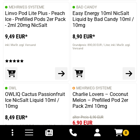
MEHRWEG SYSTEME
BAD CANDY
Linvo Pod Lite Plus - Peach
Easy Energy 10ml NicSalt
Ice - Prefilled Pods 2er Pack
Liquid by Bad Candy 10ml /
- 2ml 20mg NicSalt
10mg
9,49 EUR*
8,90 EUR*
inkl. MwSt. zzgl. Versand
Grundpreis: 890,00 EUR / Liter
inkl. MwSt. zzgl.
Versand
OWL
MEHRWEG SYSTEME
OWLIQ Cactus Passionfruit
Charlie Lovers – Coconut
Ice NicSalt Liquid 10ml /
Melon – Prefilled Pod 2er
10mg
Pack 2ml 10mg
8,49 EUR*
alter Preis 8,90 EUR
tomaten
fer- und Versandkosten
6,90 EUR
Grundpreis: 849,00 EUR / Liter
inkl. MwSt. zzgl.
Sie sparen 22%
(2,00 EUR)
Versand
0
inkl. MwSt. zzgl. Versand