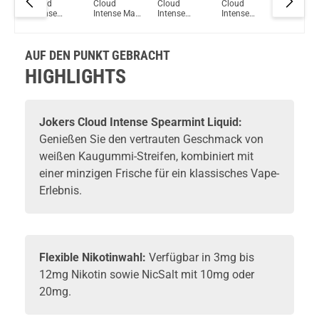
Cloud
Cloud
Cloud
Cloud
Cloud
Intense
Intense Mad
Intense
Intense
Intense
e
Apple
Astaire
Menthol
Bubblegum
Strawber
Crumble
Liquid
Breeze
Liquid
Liquid
Liquid
Liquid
AUF DEN PUNKT GEBRACHT
HIGHLIGHTS
Jokers Cloud Intense Spearmint Liquid:
Genießen Sie den vertrauten Geschmack von
weißen Kaugummi-Streifen, kombiniert mit
einer minzigen Frische für ein klassisches Vape-
Erlebnis.
Flexible Nikotinwahl:
Verfügbar in 3mg bis
12mg Nikotin sowie NicSalt mit 10mg oder
20mg.