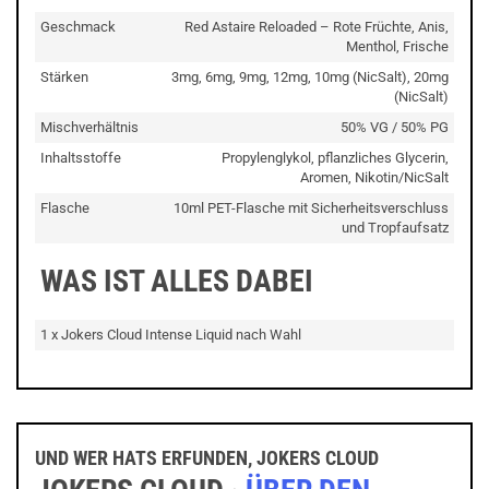
Geschmack
Red Astaire Reloaded – Rote Früchte, Anis,
Menthol, Frische
Stärken
3mg, 6mg, 9mg, 12mg, 10mg (NicSalt), 20mg
(NicSalt)
Mischverhältnis
50% VG / 50% PG
Inhaltsstoffe
Propylenglykol, pflanzliches Glycerin,
Aromen, Nikotin/NicSalt
Flasche
10ml PET-Flasche mit Sicherheitsverschluss
und Tropfaufsatz
WAS IST ALLES DABEI
1 x Jokers Cloud Intense Liquid nach Wahl
UND WER HATS ERFUNDEN, JOKERS CLOUD