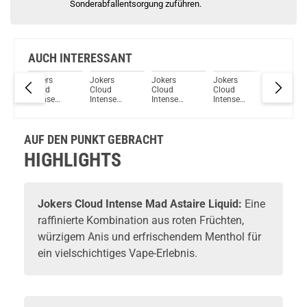
Sonderabfallentsorgung zuführen.
AUCH INTERESSANT
Jokers
Jokers
Jokers
Jokers
Jokers
Cloud
Cloud
Cloud
Cloud
Cloud
Intense
Intense
Intense
Intense
Intense
Apple Kiwi
Mango
Watermelon
Melone
Peach Ic
Liquid
Liquid
Ice Liquid
Liquid
Liquid
AUF DEN PUNKT GEBRACHT
HIGHLIGHTS
Jokers Cloud Intense Mad Astaire Liquid:
Eine
raffinierte Kombination aus roten Früchten,
würzigem Anis und erfrischendem Menthol für
ein vielschichtiges Vape-Erlebnis.