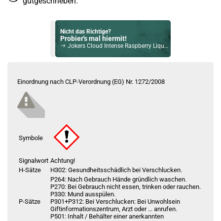
gutgeschrieben.
Nicht das Richtige?
Probier's mal hiermit!
Jokers Cloud Intense Raspberry Liquid 10ml / 10mg Nikotinsalz
Bock auf was Neues?
Check das mal!
Einordnung nach CLP-Verordnung (EG) Nr. 1272/2008
Jokers Cloud Intense Dragonfruit Lychee Liquid 10ml / 9mg
Du willst Kröten sparen?
Schau mal hier!
Vsticking VIY 1,8ml 750mAh Pod System Kit Blau
Symbole
Signalwort
Achtung!
H-Sätze
H302: Gesundheitsschädlich bei Verschlucken.
P264: Nach Gebrauch Hände gründlich waschen.
P270: Bei Gebrauch nicht essen, trinken oder rauchen.
P330: Mund ausspülen.
P-Sätze
P301+P312: Bei Verschlucken: Bei Unwohlsein
Giftinformationszentrum, Arzt oder … anrufen.
P501: Inhalt / Behälter einer anerkannten