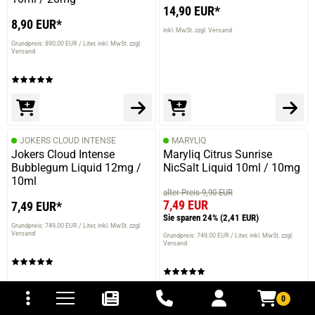
14,90 EUR*
8,90 EUR*
inkl. MwSt. zzgl. Versand
Grundpreis: 890,00 EUR / Liter
inkl. MwSt. zzgl.
Versand
JOKERS CLOUD INTENSE
MARYLIQ
Jokers Cloud Intense
Maryliq Citrus Sunrise
Bubblegum Liquid 12mg /
NicSalt Liquid 10ml / 10mg
10ml
alter Preis 9,90 EUR
7,49 EUR
7,49 EUR*
Sie sparen 24%
(2,41 EUR)
Grundpreis: 749,00 EUR / Liter
inkl. MwSt. zzgl.
Versand
Grundpreis: 749,00 EUR / Liter
inkl. MwSt. zzgl.
Versand
tomaten
fer- und Versandkosten
0