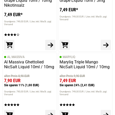
Grape Liquid 10ml / 10mg
Grape Liquid 10ml / 3mg
Nikotinsalz
7,49 EUR*
7,49 EUR*
Grundpreis: 749,00 EUR / Liter
inkl. MwSt. zzgl.
Versand
Grundpreis: 749,00 EUR / Liter
inkl. MwSt. zzgl.
Versand
AL MASSIVA
MARYLIQ
Al Massiva Ghettolied
Maryliq Triple Mango
NicSalt Liquid 10ml / 10mg
NicSalt Liquid 10ml / 10mg
alter Preis 8,90 EUR
alter Preis 9,90 EUR
7,90 EUR
7,49 EUR
Sie sparen 11%
(1,00 EUR)
Sie sparen 24%
(2,41 EUR)
Grundpreis: 790,00 EUR / Liter
inkl. MwSt. zzgl.
Grundpreis: 749,00 EUR / Liter
inkl. MwSt. zzgl.
Versand
Versand