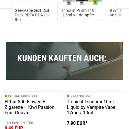
s
GeekVape 6in1 Coil
Innokin Prism T18 II
8 in 1 Preb
Pack RDTA RDA Coil
2,5ml Verdampfer
48 Stück b
Box
KUNDEN KAUFTEN AUCH:
ELFBAR 600 & 800
VAMPIRE VAPE
Elfbar 800 Einweg E-
Tropical Tsunami 10ml
Zigarette – Kiwi Passion
Liquid by Vampire Vape
Fruit Guava
12mg / 10ml
7,90 EUR*
alter Preis 9,90 EUR
6,49 EUR