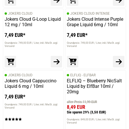
JOKERS CLOUD
JOKERS CLOUD INTENSE
Jokers Cloud G-Loop Liquid
Jokers Cloud Intense Purple
12 mg / 10ml
Grape Liquid 6mg / 10ml
7,49 EUR*
7,49 EUR*
Grundpreis: 749,00 EUR / Liter
inkl. MwSt. zzgl.
Grundpreis: 749,00 EUR / Liter
inkl. MwSt. zzgl.
Versand
Versand
JOKERS CLOUD
ELFLIQ - ELFBAR
Jokers Cloud Cappuccino
ELFLIQ – Blueberry NicSalt
Liquid 6 mg / 10ml
Liquid by ElfBar 10ml /
20mg
7,49 EUR*
alter Preis 11,99 EUR
Grundpreis: 749,00 EUR / Liter
inkl. MwSt. zzgl.
8,49 EUR
Versand
Sie sparen 29%
(3,50 EUR)
Grundpreis: 849,00 EUR / Liter
inkl. MwSt. zzgl.
Versand