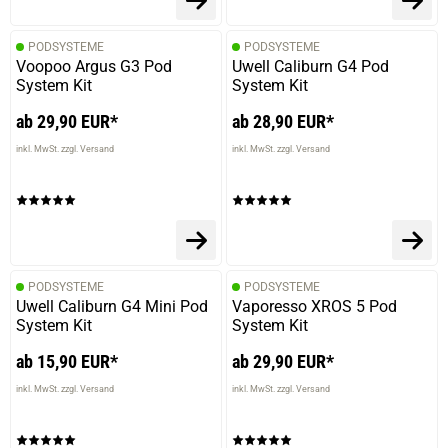
PODSYSTEME
PODSYSTEME
Voopoo Argus G3 Pod
Uwell Caliburn G4 Pod
System Kit
System Kit
ab 29,90 EUR*
ab 28,90 EUR*
inkl. MwSt. zzgl. Versand
inkl. MwSt. zzgl. Versand
PODSYSTEME
PODSYSTEME
Uwell Caliburn G4 Mini Pod
Vaporesso XROS 5 Pod
System Kit
System Kit
ab 15,90 EUR*
ab 29,90 EUR*
prev
next
inkl. MwSt. zzgl. Versand
inkl. MwSt. zzgl. Versand