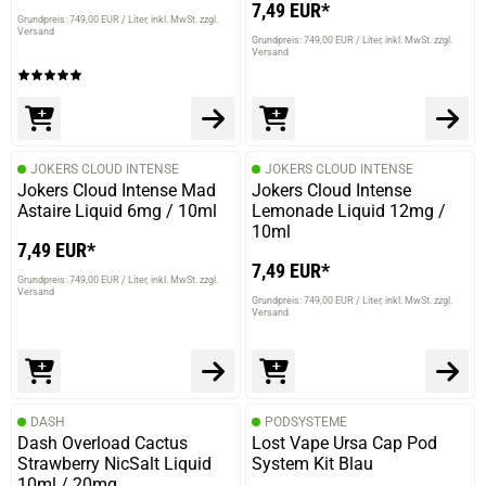
7,49 EUR*
Grundpreis: 749,00 EUR / Liter
inkl. MwSt. zzgl.
Versand
Grundpreis: 749,00 EUR / Liter
inkl. MwSt. zzgl.
Versand
JOKERS CLOUD INTENSE
JOKERS CLOUD INTENSE
Jokers Cloud Intense Mad
Jokers Cloud Intense
Astaire Liquid 6mg / 10ml
Lemonade Liquid 12mg /
10ml
7,49 EUR*
7,49 EUR*
Grundpreis: 749,00 EUR / Liter
inkl. MwSt. zzgl.
Versand
Grundpreis: 749,00 EUR / Liter
inkl. MwSt. zzgl.
Versand
DASH
PODSYSTEME
Dash Overload Cactus
Lost Vape Ursa Cap Pod
Strawberry NicSalt Liquid
System Kit Blau
10ml / 20mg