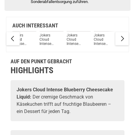
Sonderabfallentsorgung zuführen.
AUCH INTERESSANT
Jokers
Jokers
Jokers
Jokers
Jokers
Cloud
Cloud
Cloud
Cloud
Cloud
Intense
Intense
Intense
Intense
Intense
lon
Spearmint
Apple
Mango
Apple Kiwi
Cactus K
d
Liquid
Crumble
Liquid
Liquid
Liquid
Liquid
AUF DEN PUNKT GEBRACHT
HIGHLIGHTS
Jokers Cloud Intense Blueberry Cheesecake
Liquid:
Der cremige Geschmack von
Käsekuchen trifft auf fruchtige Blaubeeren –
ein Dessert für jeden Tag.