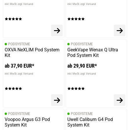
inkl. MwSt. zzgl. Versand
inkl. MwSt. zzgl. Versand
PODSYSTEME
PODSYSTEME
OXVA NeXLIM Pod System
GeekVape Wenax Q Ultra
Kit
Pod System Kit
ab 37,90 EUR*
ab 29,90 EUR*
inkl. MwSt. zzgl. Versand
inkl. MwSt. zzgl. Versand
prev
next
PODSYSTEME
PODSYSTEME
Voopoo Argus G3 Pod
Uwell Caliburn G4 Pod
System Kit
System Kit