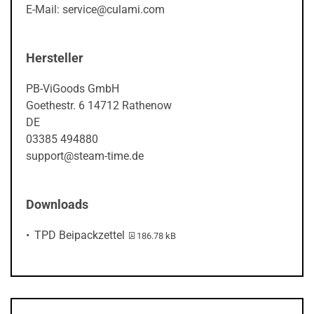
E-Mail: service@culami.com
Hersteller
PB-ViGoods GmbH
Goethestr. 6 14712 Rathenow
DE
03385 494880
support@steam-time.de
Downloads
PDF-Datei:
TPD Beipackzettel
186.78 kB