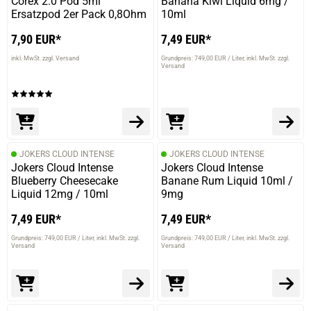
Corex 2.0 Pod 5ml
Banana Kiwi Liquid 6mg /
Ersatzpod 2er Pack 0,8Ohm
10ml
7,90 EUR*
7,49 EUR*
inkl. MwSt. zzgl. Versand
Grundpreis: 749,00 EUR / Liter
inkl. MwSt. zzgl.
Versand
JOKERS CLOUD INTENSE
JOKERS CLOUD INTENSE
Jokers Cloud Intense
Jokers Cloud Intense
Blueberry Cheesecake
Banane Rum Liquid 10ml /
Liquid 12mg / 10ml
9mg
7,49 EUR*
7,49 EUR*
Grundpreis: 749,00 EUR / Liter
inkl. MwSt. zzgl.
Grundpreis: 749,00 EUR / Liter
inkl. MwSt. zzgl.
Versand
Versand