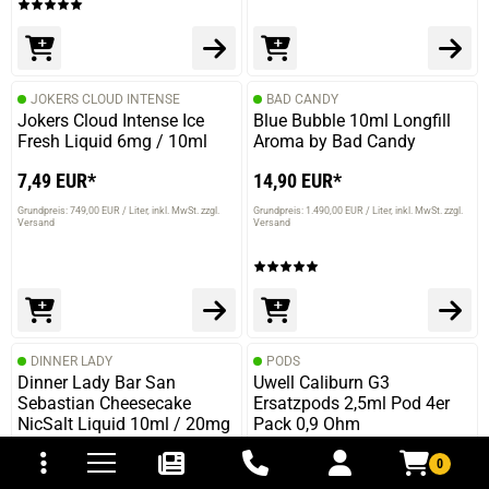
JOKERS CLOUD INTENSE
BAD CANDY
Jokers Cloud Intense Ice
Blue Bubble 10ml Longfill
Fresh Liquid 6mg / 10ml
Aroma by Bad Candy
7,49 EUR*
14,90 EUR*
Grundpreis: 749,00 EUR / Liter
inkl. MwSt. zzgl.
Grundpreis: 1.490,00 EUR / Liter
inkl. MwSt. zzgl.
Versand
Versand
DINNER LADY
PODS
Dinner Lady Bar San
Uwell Caliburn G3
Sebastian Cheesecake
Ersatzpods 2,5ml Pod 4er
NicSalt Liquid 10ml / 20mg
Pack 0,9 Ohm
tomaten
fer- und Versandkosten
9,50 EUR*
12,90 EUR*
0