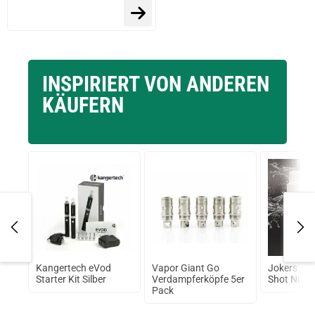
INSPIRIERT VON ANDEREN
KÄUFERN
Kangertech eVod
Vapor Giant Go
Jokers Clo
ml
Starter Kit Silber
Verdampferköpfe 5er
Shot Nikot
Pack