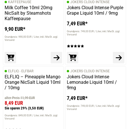
KAFFEEPAUSE
JOKERS CLOUD INTENSE
Milk Coffee 10ml 20mg
Jokers Cloud Intense Purple
NicSalt by Steamshots
Grape Liquid 10ml / 9mg
Kaffeepause
7,49 EUR*
9,90 EUR*
Grundpreis: 749,00 EUR / Liter
inkl. MwSt. zzgl.
Versand
Grundpreis: 990,00 EUR / Liter
inkl. MwSt. zzgl.
Versand
ELFLIQ - ELFBAR
JOKERS CLOUD INTENSE
ELFLIQ – Pineapple Mango
Jokers Cloud Intense
Orange NicSalt Liquid 10ml
Lemonade Liquid 10ml /
/ 10mg
9mg
7,49 EUR*
alter Preis 11,99 EUR
8,49 EUR
Grundpreis: 749,00 EUR / Liter
inkl. MwSt. zzgl.
Sie sparen 29%
(3,50 EUR)
Versand
Grundpreis: 849,00 EUR / Liter
inkl. MwSt. zzgl.
Versand