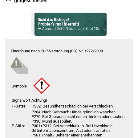
gutgeschrieben.
Nicht das Richtige?
Probier's mal hiermit!
Aurora 70/30 Nikotinsalz-Shot 10ml 20mg by Jokers Cloud
Bock auf was Neues?
Check das mal!
Einordnung nach CLP-Verordnung (EG) Nr. 1272/2008
Jokers Cloud Intense Apple Kiwi Liquid 10ml / 3mg
Du willst Kröten sparen?
Schau mal hier!
Suorin Trio85 5ml 85 W Pod System Kit Rot
Symbole
Signalwort
Achtung!
H-Sätze
H302: Gesundheitsschädlich bei Verschlucken.
P264: Nach Gebrauch Hände gründlich waschen.
P270: Bei Gebrauch nicht essen, trinken oder rauchen.
P330: Mund ausspülen.
P-Sätze
P301+P312: Bei Verschlucken: Bei Unwohlsein
Giftinformationszentrum, Arzt oder … anrufen.
P501: Inhalt / Behälter einer anerkannten