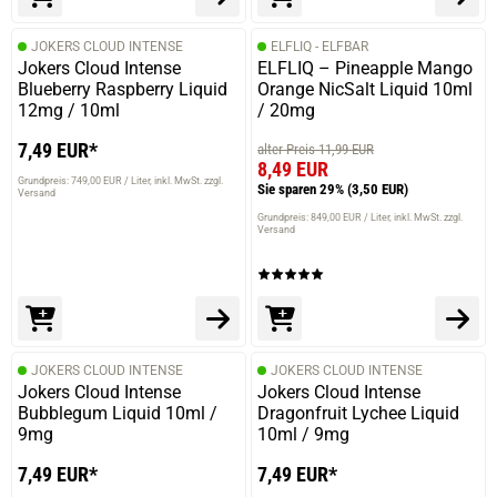
JOKERS CLOUD INTENSE
ELFLIQ - ELFBAR
Jokers Cloud Intense
ELFLIQ – Pineapple Mango
Blueberry Raspberry Liquid
Orange NicSalt Liquid 10ml
12mg / 10ml
/ 20mg
7,49 EUR*
alter Preis 11,99 EUR
8,49 EUR
Grundpreis: 749,00 EUR / Liter
inkl. MwSt. zzgl.
Sie sparen 29%
(3,50 EUR)
Versand
Grundpreis: 849,00 EUR / Liter
inkl. MwSt. zzgl.
Versand
JOKERS CLOUD INTENSE
JOKERS CLOUD INTENSE
Jokers Cloud Intense
Jokers Cloud Intense
Bubblegum Liquid 10ml /
Dragonfruit Lychee Liquid
9mg
10ml / 9mg
7,49 EUR*
7,49 EUR*