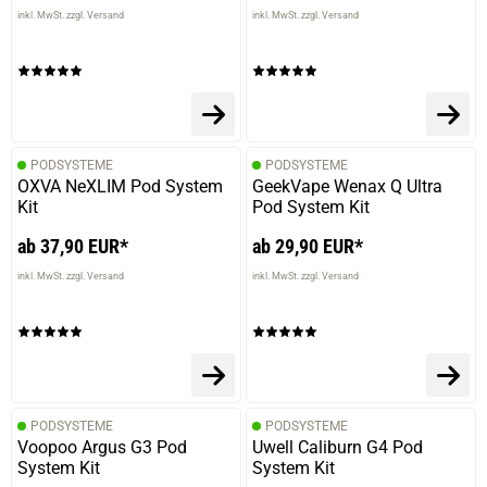
inkl. MwSt. zzgl. Versand
inkl. MwSt. zzgl. Versand
PODSYSTEME
PODSYSTEME
OXVA NeXLIM Pod System
GeekVape Wenax Q Ultra
Kit
Pod System Kit
ab 37,90 EUR*
ab 29,90 EUR*
inkl. MwSt. zzgl. Versand
inkl. MwSt. zzgl. Versand
prev
next
PODSYSTEME
PODSYSTEME
Voopoo Argus G3 Pod
Uwell Caliburn G4 Pod
System Kit
System Kit