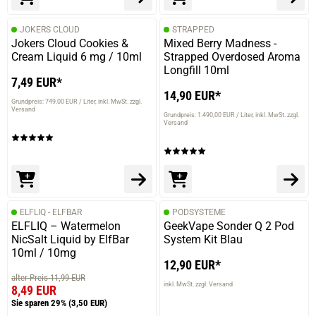
JOKERS CLOUD
STRAPPED
Jokers Cloud Cookies &
Mixed Berry Madness -
Cream Liquid 6 mg / 10ml
Strapped Overdosed Aroma
Longfill 10ml
7,49 EUR*
14,90 EUR*
Grundpreis: 749,00 EUR / Liter
inkl. MwSt. zzgl.
Versand
Grundpreis: 1.490,00 EUR / Liter
inkl. MwSt. zzgl.
Versand
ELFLIQ - ELFBAR
PODSYSTEME
ELFLIQ – Watermelon
GeekVape Sonder Q 2 Pod
NicSalt Liquid by ElfBar
System Kit Blau
10ml / 10mg
12,90 EUR*
alter Preis 11,99 EUR
inkl. MwSt. zzgl. Versand
8,49 EUR
Sie sparen 29%
(3,50 EUR)