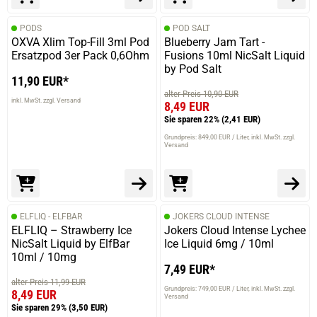
PODS
POD SALT
OXVA Xlim Top-Fill 3ml Pod
Blueberry Jam Tart -
Ersatzpod 3er Pack 0,6Ohm
Fusions 10ml NicSalt Liquid
by Pod Salt
11,90 EUR*
alter Preis 10,90 EUR
inkl. MwSt. zzgl. Versand
8,49 EUR
Sie sparen 22%
(2,41 EUR)
Grundpreis: 849,00 EUR / Liter
inkl. MwSt. zzgl.
Versand
ELFLIQ - ELFBAR
JOKERS CLOUD INTENSE
ELFLIQ – Strawberry Ice
Jokers Cloud Intense Lychee
NicSalt Liquid by ElfBar
Ice Liquid 6mg / 10ml
10ml / 10mg
7,49 EUR*
alter Preis 11,99 EUR
Grundpreis: 749,00 EUR / Liter
inkl. MwSt. zzgl.
8,49 EUR
Versand
Sie sparen 29%
(3,50 EUR)