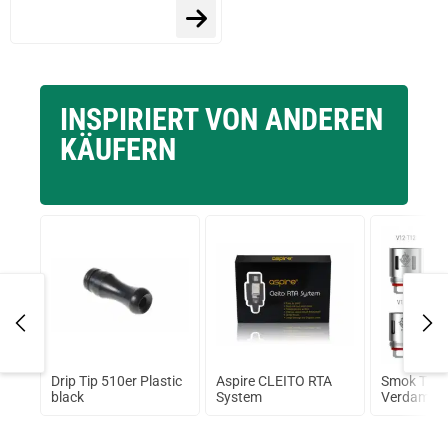
INSPIRIERT VON ANDEREN
KÄUFERN
Drip Tip 510er Plastic
Aspire CLEITO RTA
Smok TFV
ml
black
System
Verdampfe