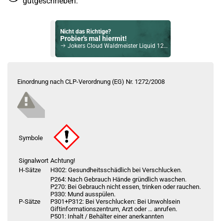
gutgeschrieben.
Nicht das Richtige?
Probier's mal hiermit!
Jokers Cloud Waldmeister Liquid 12 mg / 10ml
Bock auf was Neues?
Check das mal!
Einordnung nach CLP-Verordnung (EG) Nr. 1272/2008
Jokers Cloud Intense Banane Rum Liquid 10ml / 9mg
Du willst Kröten sparen?
Schau mal hier!
OneVape Air MOD 60 1500mAh 6,0ml Pod Kit Blau
Symbole
Signalwort
Achtung!
H-Sätze
H302: Gesundheitsschädlich bei Verschlucken.
P264: Nach Gebrauch Hände gründlich waschen.
P270: Bei Gebrauch nicht essen, trinken oder rauchen.
P330: Mund ausspülen.
P-Sätze
P301+P312: Bei Verschlucken: Bei Unwohlsein
Giftinformationszentrum, Arzt oder … anrufen.
P501: Inhalt / Behälter einer anerkannten