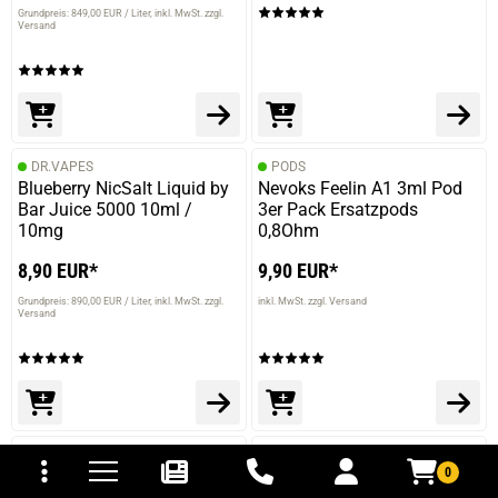
Grundpreis: 849,00 EUR / Liter
inkl. MwSt. zzgl.
Versand
DR.VAPES
PODS
Blueberry NicSalt Liquid by
Nevoks Feelin A1 3ml Pod
Bar Juice 5000 10ml /
3er Pack Ersatzpods
10mg
0,8Ohm
8,90 EUR*
9,90 EUR*
Grundpreis: 890,00 EUR / Liter
inkl. MwSt. zzgl.
inkl. MwSt. zzgl. Versand
Versand
tomaten
fer- und Versandkosten
DR.FROST
POD SALT
0
Dr. Frost Cherry Cola Ice –
Pod Salt Pineapple Ice
Arctic Edition NicSalt Liquid
NicSalt Liquid 10ml / 11mg