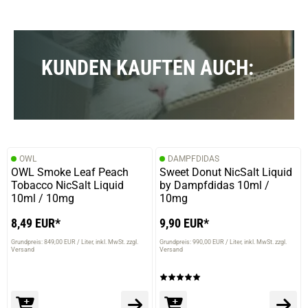
KUNDEN KAUFTEN AUCH:
OWL
DAMPFDIDAS
OWL Smoke Leaf Peach
Sweet Donut NicSalt Liquid
Tobacco NicSalt Liquid
by Dampfdidas 10ml /
10ml / 10mg
10mg
8,49 EUR*
9,90 EUR*
Grundpreis: 849,00 EUR / Liter
inkl. MwSt. zzgl.
Grundpreis: 990,00 EUR / Liter
inkl. MwSt. zzgl.
Versand
Versand