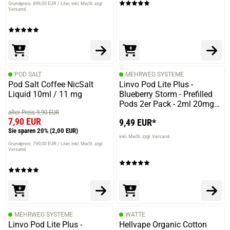
Grundpreis: 849,00 EUR / Liter
inkl. MwSt. zzgl.
Versand
POD SALT
MEHRWEG SYSTEME
Pod Salt Coffee NicSalt
Linvo Pod Lite Plus -
Liquid 10ml / 11 mg
Blueberry Storm - Prefilled
Pods 2er Pack - 2ml 20mg
alter Preis 9,90 EUR
NicSalt
7,90 EUR
9,49 EUR*
Sie sparen 20%
(2,00 EUR)
inkl. MwSt. zzgl. Versand
Grundpreis: 790,00 EUR / Liter
inkl. MwSt. zzgl.
Versand
MEHRWEG SYSTEME
WATTE
Linvo Pod Lite Plus -
Hellvape Organic Cotton