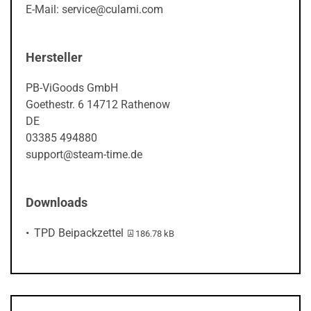
E-Mail: service@culami.com
Hersteller
PB-ViGoods GmbH
Goethestr. 6 14712 Rathenow
DE
03385 494880
support@steam-time.de
Downloads
PDF-Datei:
TPD Beipackzettel
186.78 kB