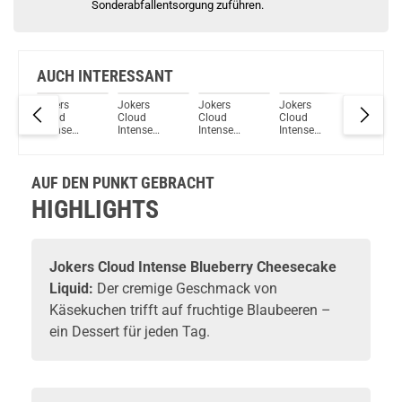
Sonderabfallentsorgung zuführen.
AUCH INTERESSANT
Jokers
Jokers
Jokers
Jokers
Jokers
Cloud
Cloud
Cloud
Cloud
Cloud
Intense
Intense
Intense
Intense
Intense
ry
Mango
Bubblegum
Spearmint
Dragonfruit
Lychee I
Liquid
Liquid
Liquid
Lychee
Liquid
Liquid
AUF DEN PUNKT GEBRACHT
HIGHLIGHTS
Jokers Cloud Intense Blueberry Cheesecake
Liquid:
Der cremige Geschmack von
Käsekuchen trifft auf fruchtige Blaubeeren –
ein Dessert für jeden Tag.