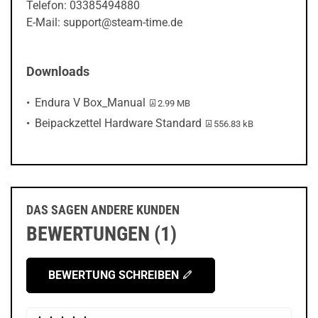
Telefon: 03385494880
E-Mail: support@steam-time.de
Downloads
PDF-Datei:
Endura V Box_Manual
2.99 MB
PDF-Datei:
Beipackzettel Hardware Standard
556.83 kB
DAS SAGEN ANDERE KUNDEN
BEWERTUNGEN (1)
BEWERTUNG SCHREIBEN