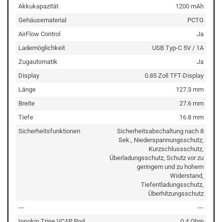
Akkukapazität
1200 mAh
Gehäusematerial
PCTG
AirFlow Control
Ja
Lademöglichkeit
USB Typ-C 5V / 1A
Zugautomatik
Ja
Display
0.85 Zoll TFT-Display
Länge
127.3 mm
Breite
27.6 mm
Tiefe
16.8 mm
Sicherheitsfunktionen
Sicherheitsabschaltung nach 8
Sek., Niederspannungsschutz,
Kurzschlussschutz,
Überladungsschutz, Schutz vor zu
geringem und zu hohem
Widerstand,
Tiefentladungsschutz,
Überhitzungsschutz
---
---
Innokin Trine VCAP Pod
0.4 Ohm