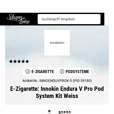
E-Zigarette
Podsysteme
Innokin Endura V Pro Pod System Kit Weiss
Steam time
E-ZIGARETTE
PODSYSTEME
Artikel-Nr.: INNOENDUVPROK-5 (PID 59180)
E-Zigarette: Innokin Endura V Pro Pod
System Kit Weiss