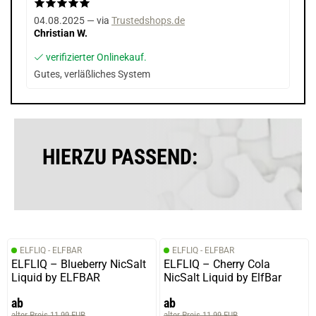
04.08.2025 — via
Trustedshops.de
Christian W.
verifizierter Onlinekauf.
Gutes, verläßliches System
HIERZU PASSEND:
ELFLIQ - ELFBAR
ELFLIQ - ELFBAR
ELFLIQ – Blueberry NicSalt
ELFLIQ – Cherry Cola
Liquid by ELFBAR
NicSalt Liquid by ElfBar
ab
ab
alter Preis 11,99 EUR
alter Preis 11,99 EUR