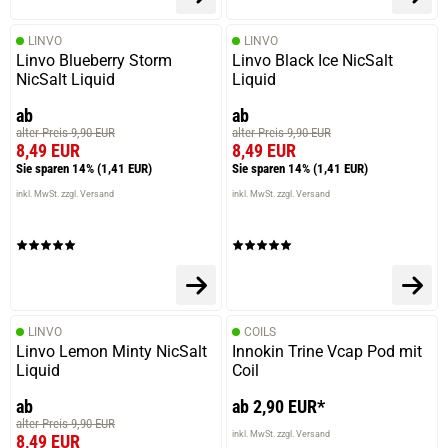
LINVO
LINVO
Linvo Blueberry Storm
Linvo Black Ice NicSalt
NicSalt Liquid
Liquid
ab
ab
alter Preis 9,90 EUR
alter Preis 9,90 EUR
8,49 EUR
8,49 EUR
Sie sparen 14%
(1,41 EUR)
Sie sparen 14%
(1,41 EUR)
inkl. MwSt. zzgl. Versand
inkl. MwSt. zzgl. Versand
LINVO
COILS
Linvo Lemon Minty NicSalt
Innokin Trine Vcap Pod mit
Liquid
Coil
ab
ab 2,90 EUR*
alter Preis 9,90 EUR
inkl. MwSt. zzgl. Versand
8,49 EUR