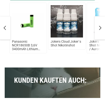
pe
Panasonic
Jokers Cloud Joker`s
Jokers Clo
A
NCR18650B 3,6V
Shot Nikotinshot
Shot Nikot
3400mAh Lithium
/ Aurora 7
Ionen Akku
KUNDEN KAUFTEN AUCH: