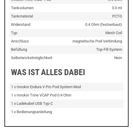
Tankvolumen
3.0 ml
Tankmaterial
PCTG
Widerstand
0.4 Ohm (festverbaut)
Typ
Mesh Coil
Anschluss
magnetische Pod-Verbindung
Befüllung
Top-Fill System
Selbstwickelmöglichkeit
Nein
WAS IST ALLES DABEI
1 x Innokin Endura V Pro Pod System Mod
1 x Innokin Trine VCAP Pod 0.4 Ohm
1 x Ladekabel USB Typ-C
1 x Bedienungsanleitung