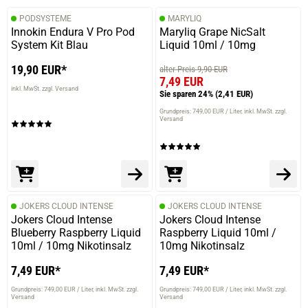
PODSYSTEME
MARYLIQ
Innokin Endura V Pro Pod
Maryliq Grape NicSalt
System Kit Blau
Liquid 10ml / 10mg
19,90 EUR*
alter Preis 9,90 EUR
7,49 EUR
inkl. MwSt. zzgl. Versand
Sie sparen 24%
(2,41 EUR)
Grundpreis: 749,00 EUR / Liter
inkl. MwSt. zzgl.
Versand
JOKERS CLOUD INTENSE
JOKERS CLOUD INTENSE
Jokers Cloud Intense
Jokers Cloud Intense
Blueberry Raspberry Liquid
Raspberry Liquid 10ml /
10ml / 10mg Nikotinsalz
10mg Nikotinsalz
7,49 EUR*
7,49 EUR*
Grundpreis: 749,00 EUR / Liter
inkl. MwSt. zzgl.
Grundpreis: 749,00 EUR / Liter
inkl. MwSt. zzgl.
Versand
Versand