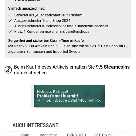
Vielfach ausgzeichnet:
Bewertet als „Ausgezeichnet” auf Trustami
Ausgezeichneter Trend Shop 2024
Ausgezeichneter Kundenservice und Kundenzufriedenheit
Platz 1 Kundenservice aller E-Zigarettenshops
Sorgenfrei und sicher bei Steam-Time einkaufen
Mit über 25.000 Artikeln und 6 Filialen sind wir seit 2015 Dein Shop für E-
Zigaretten, Spirituosen und Imported Sweets.
Beim Kauf dieses Artikels erhalten Sie
9,5
Steamcoins
gutgeschrieben.
Nicht das Richtige?
Probier's mal hiermit!
Innokin Sceptre 2 3ml 1400mAh Pod System Kit Weiss
Bock auf was Neues?
Check das mal!
Uwell Caliburn G4 Pro Pod Kit Pink
AUCH INTERESSANT
GeekVape
Vaporesso
OVNS JC01
SKE Crystal
Nevoks