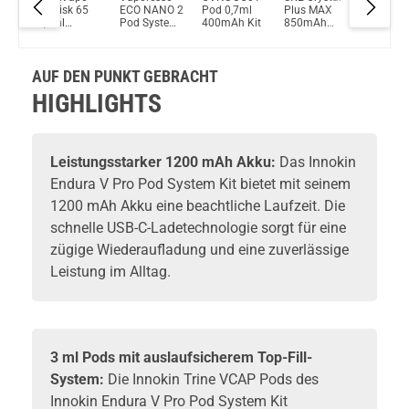
Du willst Kröten sparen?
PCC
Obelisk 65
ECO NANO 2
Pod 0,7ml
Plus MAX
Feelin 2 
Schau mal hier!
4,5ml
Pod System
400mAh Kit
850mAh
Pod Sys
Ambition Mods Kil-Lite DNA 60 Mod Akkuträger Lila
2500mAh
Kit
Prefilled Pod
E-Zigare
Pod System
System Mod
Kit
Kit
AUF DEN PUNKT GEBRACHT
HIGHLIGHTS
Leistungsstarker 1200 mAh Akku:
Das Innokin
Endura V Pro Pod System Kit bietet mit seinem
1200 mAh Akku eine beachtliche Laufzeit. Die
schnelle USB-C-Ladetechnologie sorgt für eine
zügige Wiederaufladung und eine zuverlässige
Leistung im Alltag.
3 ml Pods mit auslaufsicherem Top-Fill-
System:
Die Innokin Trine VCAP Pods des
Innokin Endura V Pro Pod System Kit