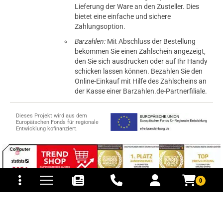
Lieferung der Ware an den Zusteller. Dies
bietet eine einfache und sichere
Zahlungsoption.
Barzahlen:
Mit Abschluss der Bestellung
bekommen Sie einen Zahlschein angezeigt,
den Sie sich ausdrucken oder auf Ihr Handy
schicken lassen können. Bezahlen Sie den
Online-Einkauf mit Hilfe des Zahlscheins an
der Kasse einer Barzahlen.de-Partnerfiliale.
Dieses Projekt wird aus dem
Europäischen Fonds für regionale
Entwicklung kofinanziert.
tomaten
fer- und Versandkosten
0
© 2015-2026 PB-ViGoods GmbH
*Preise inkl. Mehrwertsteuer, zzgl.
Versandkosten
.