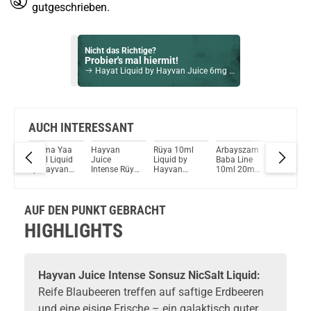
gutgeschrieben.
Nicht das Richtige?
Probier's mal hiermit!
Hayat Liquid by Hayvan Juice 6mg / 10ml
Bock auf was Neues?
Check das mal!
Geekit Peach Jam NicSalt Liquid 10ml / 20mg
AUCH INTERESSANT
l
Yapma Yaa
Hayvan
Rüya 10ml
Arbayszam
Hayvan
Du willst Kröten sparen?
31er
10ml Liquid
Juice
Liquid by
Baba Line
Juice
Schau mal hier!
uid
by Hayvan
Intense Rüya
Hayvan
10ml 20mg
Intense
Vaptio Pado Pod System Kit Blau
an
Juice
NicSalt
Juice
NicSalt by
Sonsuz
Liquid
Hayvan
NicSalt
Juice
Liquid
AUF DEN PUNKT GEBRACHT
HIGHLIGHTS
Hayvan Juice
Intense Sonsuz NicSalt Liquid:
Reife Blaubeeren treffen auf saftige Erdbeeren
und eine eisige Frische – ein galaktisch guter