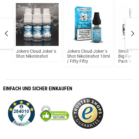
prev
next
il
Jokers Cloud Joker`s
Jokers Cloud Joker`s
Smok TFV1
Shot Nikotinshot
Shot Nikotinshot 10ml
Big Family 
/ Fifty Fifty
Pack V12 
EINFACH
UND SICHER
EINKAUFEN