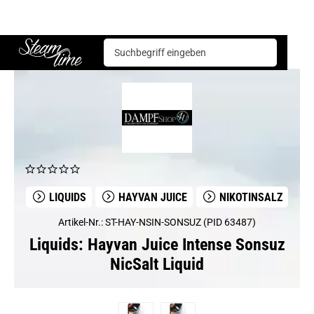
Liquids
Hayvan Juice
Hayvan Juice Intense Sonsuz NicSalt Liquid
Steam time
LIQUIDS
HAYVAN JUICE
NIKOTINSALZ
Artikel-Nr.: ST-HAY-NSIN-SONSUZ (PID 63487)
Liquids: Hayvan Juice Intense Sonsuz
NicSalt Liquid