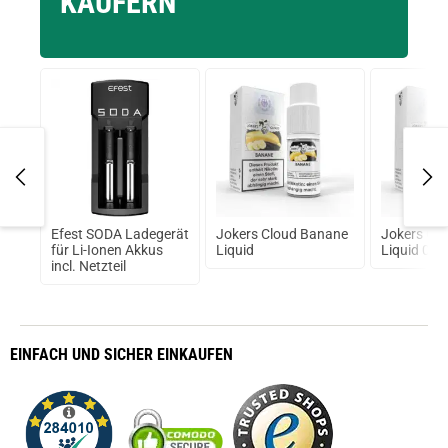
KÄUFERN
prev
next
Efest SODA Ladegerät
Jokers Cloud Banane
Jokers Cl
uid
für Li-Ionen Akkus
Liquid
Liquid 0 m
incl. Netzteil
EINFACH
UND SICHER
EINKAUFEN