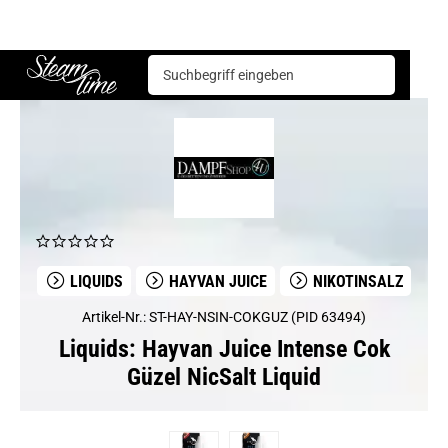
Liquids
Hayvan Juice
Hayvan Juice Intense Cok Güzel NicSalt Liquid
Steam time
LIQUIDS
HAYVAN JUICE
NIKOTINSALZ
Artikel-Nr.: ST-HAY-NSIN-COKGUZ (PID 63494)
Liquids: Hayvan Juice Intense Cok
Güzel NicSalt Liquid