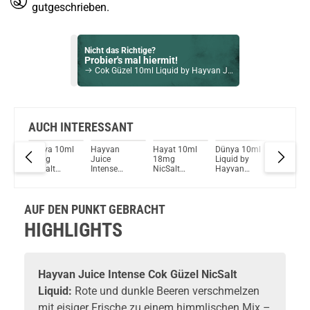
gutgeschrieben.
Nicht das Richtige?
Probier's mal hiermit!
Cok Güzel 10ml Liquid by Hayvan Juice 10ml / 9mg
Bock auf was Neues?
Check das mal!
RandM Tornado Pink Burst NicSalt Liquid 10ml / 20mg
AUCH INTERESSANT
ml
Dünya 10ml
Hayvan
Hayat 10ml
Dünya 10ml
Hayat Li
Du willst Kröten sparen?
18mg
Juice
18mg
Liquid by
by Hayv
Schau mal hier!
NicSalt
Intense
NicSalt
Hayvan
Juice
Asvape Touch Pod System 1,5ml 500mAh Kit Silber
Liquid by
Hayat
Liquid by
Juice
Hayvan
NicSalt
Hayvan
Juice
Liquid
Juice
AUF DEN PUNKT GEBRACHT
HIGHLIGHTS
Hayvan Juice
Intense Cok Güzel NicSalt
Liquid:
Rote und dunkle Beeren verschmelzen
mit eisiger Frische zu einem himmlischen Mix –