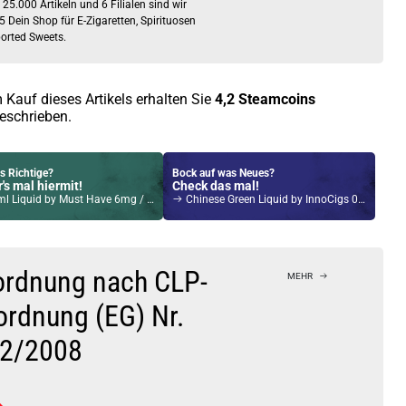
5 Dein Shop für E-Zigaretten, Spirituosen
orted Sweets.
 Kauf dieses Artikels erhalten Sie
4,2
Steamcoins
eschrieben.
s Richtige?
Bock auf was Neues?
's mal hiermit!
Check das mal!
 Liquid by Must Have 6mg / 10ml
Chinese Green Liquid by InnoCigs 0mg / 10ml
Kröten sparen?
l hier!
Tech Magico 6,5ml Pod Rot
ordnung nach CLP-
MEHR
ordnung (EG) Nr.
2/2008