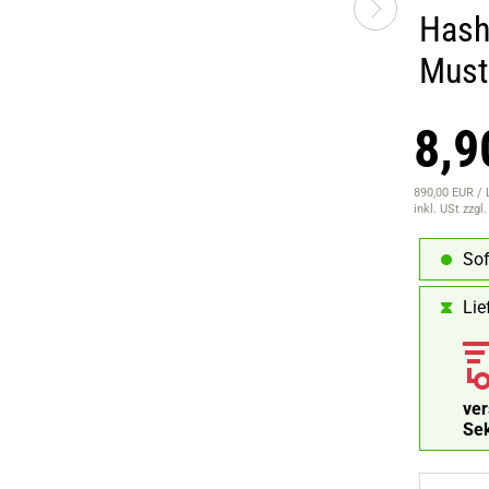
Hash
Must
8,9
890,00 EUR / 
inkl. USt
zzgl
Sof
Lie
ve
Füll