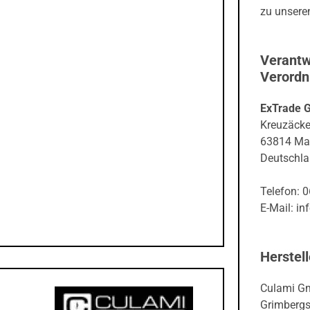
Verantw
Verord
ExTrade 
Kreuzäcke
63814 Ma
Deutschl
Telefon: 
E-Mail: in
Herstell
Culami G
Grimbergs
45889 Gel