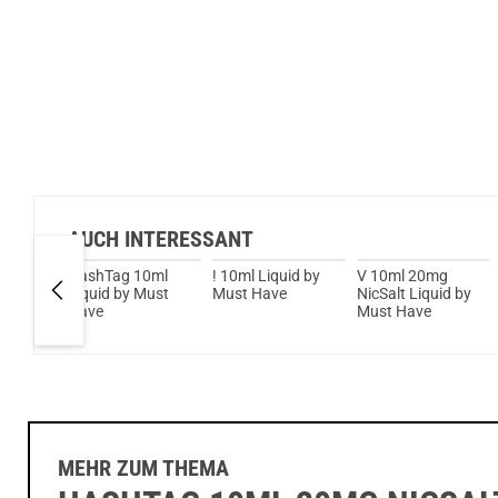
AUCH INTERESSANT
ave,
HashTag 10ml
! 10ml Liquid by
V 10ml 20mg
ucht &
Liquid by Must
Must Have
NicSalt Liquid by
brid
Have
Must Have
uid by
MEHR ZUM THEMA
HASHTAG 10ML 20MG NICSAL