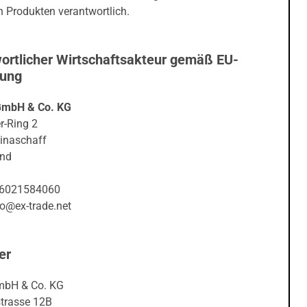
ortlicher Wirtschaftsakteur gemäß EU-
nung
GmbH & Co. KG
r-Ring 2
inaschaff
and
06021584060
fo@ex-trade.net
er
mbH & Co. KG
trasse 12B
senkirchen