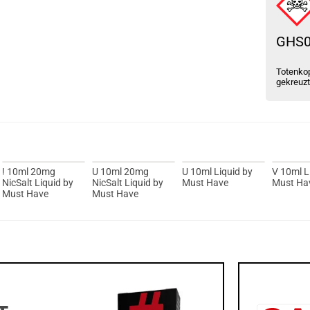
GHS
Totenkop
gekreuz
! 10ml 20mg
U 10ml 20mg
U 10ml Liquid by
V 10ml L
NicSalt Liquid by
NicSalt Liquid by
Must Have
Must Ha
Must Have
Must Have
T