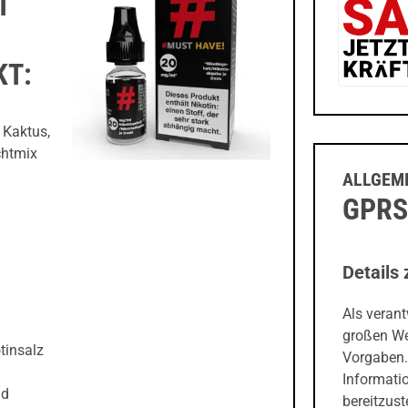
KT:
 Kaktus,
chtmix
ALLGEME
GPRS
Details 
Als veran
großen We
tinsalz
Vorgaben.
Informati
nd
bereitzust
zu unseren