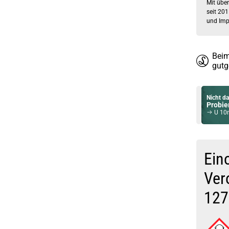
seit 201
und Imp
Beim
gutg
Nicht da
Probier
U 10ml
Du willst 
Schau ma
Horizon
Ein
Ver
127