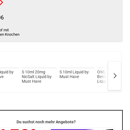
06
f mit
ten Knochen
iquid by
S 10ml 20mg
S 10ml Liquid by
OWLIQ Dark
ve
NicSalt Liquid by
Must Have
Berries NicSalt
Must Have
Liquid
Du suchst noch mehr Angebote?