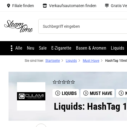
Filiale finden
Verkaufsautomaten finden
Gratis V
Steam time
Alle
Neu
Sale
E-Zigarette
Basen & Aromen
Liquids
Sie sind hier:
Startseite
Liquids
Must Have
LIQUIDS
MUST HAVE
N
Liquids: HashTag 