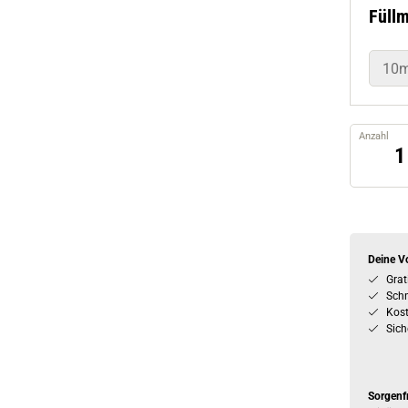
10m
Anzahl
Deine Vo
Grat
Schn
Kos
Sich
Sorgenf
Mit über