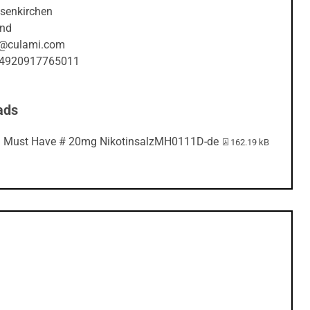
and
s@culami.com
 +4920917765011
ads
PDF-Datei:
Must Have # 20mg NikotinsalzMH0111D-de
162.19 kB