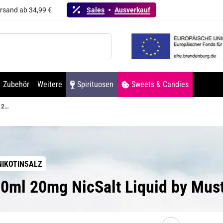
ersand ab 34,99 €
Sales
Ausverkauf
Zubehör
Weitere
Spirituosen
Sweets & Candies
HashTag 10ml 20mg NicSalt Liquid by Must Have
IKOTINSALZ
10ml 20mg NicSalt Liquid by Mus