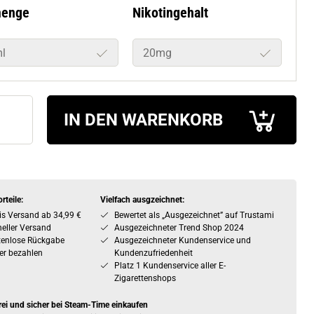
l
20mg
IN DEN WARENKORB
rteile:
Vielfach ausgzeichnet:
is Versand ab 34,99 €
Bewertet als „Ausgezeichnet” auf Trustami
eller Versand
Ausgezeichneter Trend Shop 2024
tenlose Rückgabe
Ausgezeichneter Kundenservice und
er bezahlen
Kundenzufriedenheit
Platz 1 Kundenservice aller E-
Zigarettenshops
rei und sicher bei Steam-Time einkaufen
 25.000 Artikeln und 6 Filialen sind wir