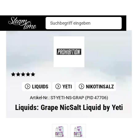
Liquids
YeTi
Grape NicSalt Liquid by Yeti
Steam time
LIQUIDS
YETI
NIKOTINSALZ
Artikel-Nr.: ST-YETI-NS-GRAP (PID 47706)
Liquids: Grape NicSalt Liquid by Yeti