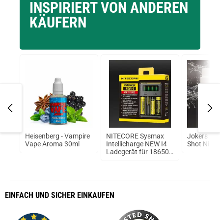
INSPIRIERT VON ANDEREN
KÄUFERN
Heisenberg - Vampire
NITECORE Sysmax
Jokers Clo
oma
Vape Aroma 30ml
Intellicharge NEW I4
Shot Nikot
Ladegerät für 18650
Akku
EINFACH
UND SICHER
EINKAUFEN