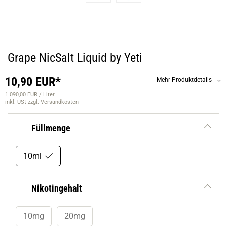
Grape NicSalt Liquid by Yeti
10,90 EUR*
Mehr Produktdetails
1.090,00 EUR / Liter
inkl. USt
zzgl. Versandkosten
Füllmenge
10ml
Nikotingehalt
10mg
20mg