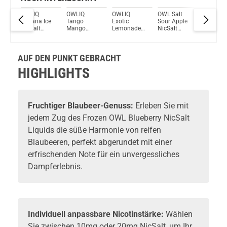
OWL
OWLIQ
OWLIQ
OWLIQ
OWL Salt
OWLIQ
Banana Ice
Tango
Exotic
Sour Apple
Blueberr
a
NicSalt
Mango
Lemonade
NicSalt
Coco Nic
Liquid
NicSalt
NicSalt
Liquid
Liquid
Liquid
Liquid
AUF DEN PUNKT GEBRACHT
HIGHLIGHTS
Fruchtiger Blaubeer-Genuss:
Erleben Sie mit
jedem Zug des Frozen OWL Blueberry NicSalt
Liquids die süße Harmonie von reifen
Blaubeeren, perfekt abgerundet mit einer
erfrischenden Note für ein unvergessliches
Dampferlebnis.
Individuell anpassbare Nicotinstärke:
Wählen
Sie zwischen 10mg oder 20mg NicSalt, um Ihr