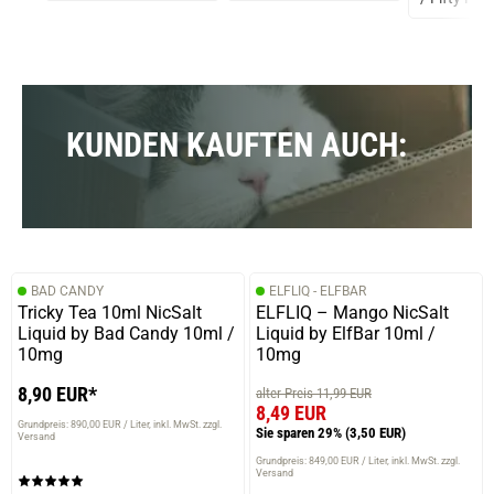
KUNDEN KAUFTEN AUCH:
BAD CANDY
ELFLIQ - ELFBAR
Tricky Tea 10ml NicSalt
ELFLIQ – Mango NicSalt
Liquid by Bad Candy 10ml /
Liquid by ElfBar 10ml /
10mg
10mg
8,90 EUR*
alter Preis 11,99 EUR
8,49 EUR
Grundpreis: 890,00 EUR / Liter
inkl. MwSt. zzgl.
Sie sparen 29%
(3,50 EUR)
Versand
Grundpreis: 849,00 EUR / Liter
inkl. MwSt. zzgl.
Versand