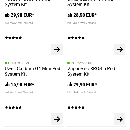
System Kit
System Kit
ab 29,90 EUR*
ab 28,90 EUR*
inkl. MwSt. zzgl. Versand
inkl. MwSt. zzgl. Versand
PODSYSTEME
PODSYSTEME
Uwell Caliburn G4 Mini Pod
Vaporesso XROS 5 Pod
System Kit
System Kit
ab 15,90 EUR*
ab 29,90 EUR*
prev
next
inkl. MwSt. zzgl. Versand
inkl. MwSt. zzgl. Versand