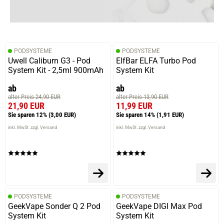
30.12.2024 — via
Trustedshops.de
Sascha S.
verifizierter Onlinekauf.
PODSYSTEME
PODSYSTEME
Die Bewertung erfolgte ohne Abgabe eines Kommentars
Uwell Caliburn G3 - Pod
ElfBar ELFA Turbo Pod
System Kit - 2,5ml 900mAh
System Kit
ab
ab
alter Preis 24,90 EUR
alter Preis 13,90 EUR
11.06.2024 — via
Trustedshops.de
21,90 EUR
11,99 EUR
Jennifer H.
Sie sparen 12%
(3,00 EUR)
Sie sparen 14%
(1,91 EUR)
verifizierter Onlinekauf.
inkl. MwSt. zzgl. Versand
inkl. MwSt. zzgl. Versand
Das beste liquid was ich bisher hatte. Werde es mir
definitiv nach bestellen
PODSYSTEME
PODSYSTEME
GeekVape Sonder Q 2 Pod
GeekVape DIGI Max Pod
System Kit
System Kit