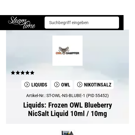
Liquids
OWL
Frozen OWL Blueberry NicSalt Liquid 10ml / 10mg
Steam time
LIQUIDS
OWL
NIKOTINSALZ
Artikel-Nr.: ST-OWL-NS-BLUBE-1 (PID 55452)
Liquids: Frozen OWL Blueberry
NicSalt Liquid 10ml / 10mg