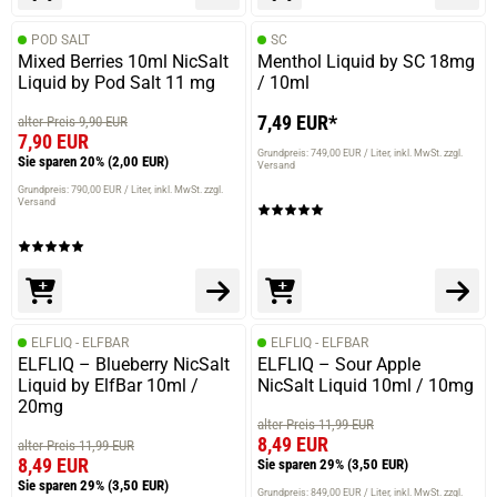
POD SALT
SC
Mixed Berries 10ml NicSalt
Menthol Liquid by SC 18mg
Liquid by Pod Salt 11 mg
/ 10ml
7,49 EUR*
alter Preis 9,90 EUR
7,90 EUR
Grundpreis: 749,00 EUR / Liter
inkl. MwSt. zzgl.
Sie sparen 20%
(2,00 EUR)
Versand
Grundpreis: 790,00 EUR / Liter
inkl. MwSt. zzgl.
Versand
ELFLIQ - ELFBAR
ELFLIQ - ELFBAR
ELFLIQ – Blueberry NicSalt
ELFLIQ – Sour Apple
Liquid by ElfBar 10ml /
NicSalt Liquid 10ml / 10mg
20mg
alter Preis 11,99 EUR
8,49 EUR
alter Preis 11,99 EUR
8,49 EUR
Sie sparen 29%
(3,50 EUR)
Sie sparen 29%
(3,50 EUR)
Grundpreis: 849,00 EUR / Liter
inkl. MwSt. zzgl.