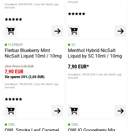
Versand
Grundpreis: 849,00 EUR / Liter
inkl. MwSt. zzgl.
Versand
FLERBAR
SC
Flerbar Blueberry Mint
Menthol Hybrid NicSalt
NicSalt Liquid 10ml / 10mg
Liquid by SC 10ml / 10mg
7,90 EUR*
alter Preis 9,90 EUR
7,90 EUR
Grundpreis: 790,00 EUR / Liter
inkl. MwSt. zzgl.
Sie sparen 20%
(2,00 EUR)
Versand
Grundpreis: 790,00 EUR / Liter
inkl. MwSt. zzgl.
Versand
OWL
OWL
OWL Smoke Leaf Caramel
OWLIQ Gooseberry Mix