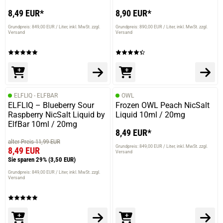
8,49 EUR*
8,90 EUR*
Grundpreis: 849,00 EUR / Liter
inkl. MwSt. zzgl.
Grundpreis: 890,00 EUR / Liter
inkl. MwSt. zzgl.
Versand
Versand
ELFLIQ - ELFBAR
OWL
ELFLIQ – Blueberry Sour
Frozen OWL Peach NicSalt
Raspberry NicSalt Liquid by
Liquid 10ml / 20mg
ElfBar 10ml / 20mg
8,49 EUR*
alter Preis 11,99 EUR
Grundpreis: 849,00 EUR / Liter
inkl. MwSt. zzgl.
8,49 EUR
Versand
Sie sparen 29%
(3,50 EUR)
Grundpreis: 849,00 EUR / Liter
inkl. MwSt. zzgl.
Versand