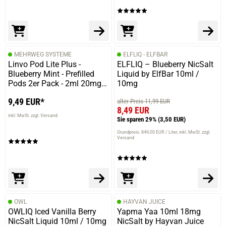
MEHRWEG SYSTEME
ELFLIQ - ELFBAR
Linvo Pod Lite Plus -
ELFLIQ – Blueberry NicSalt
Blueberry Mint - Prefilled
Liquid by ElfBar 10ml /
Pods 2er Pack - 2ml 20mg
10mg
NicSalt
9,49 EUR*
alter Preis 11,99 EUR
8,49 EUR
inkl. MwSt. zzgl. Versand
Sie sparen 29%
(3,50 EUR)
Grundpreis: 849,00 EUR / Liter
inkl. MwSt. zzgl.
Versand
OWL
HAYVAN JUICE
OWLIQ Iced Vanilla Berry
Yapma Yaa 10ml 18mg
NicSalt Liquid 10ml / 10mg
NicSalt by Hayvan Juice