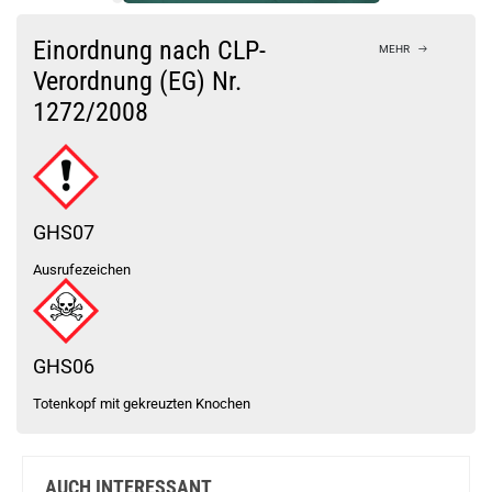
Bock auf was Neues?
Check das mal!
Einordnung nach CLP-
MEHR
Blue daCapo Liquid by Erste Sahne 0mg / 10ml
Verordnung (EG) Nr.
1272/2008
Du willst Kröten sparen?
Schau mal hier!
Suorin Ace 2ml 1000mAh Pod Kit Weiss
GHS07
Ausrufezeichen
GHS06
Totenkopf mit gekreuzten Knochen
AUCH INTERESSANT