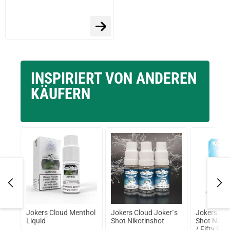
INSPIRIERT VON ANDEREN
KÄUFERN
Jokers Cloud Menthol
Jokers Cloud Joker`s
Jokers Clo
%
Liquid
Shot Nikotinshot
Shot Nikot
/ Fifty Fift