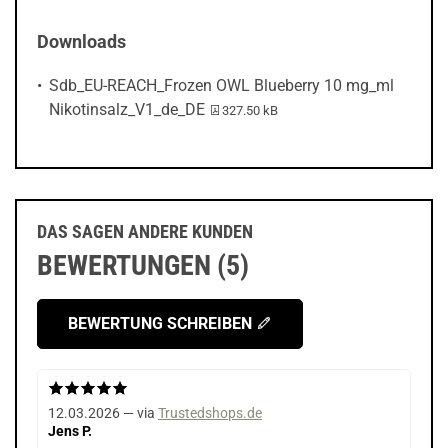
Downloads
Sdb_EU-REACH_Frozen OWL Blueberry 10 mg_ml
PDF-Datei:
Nikotinsalz_V1_de_DE
327.50 kB
DAS SAGEN ANDERE KUNDEN
BEWERTUNGEN (5)
BEWERTUNG SCHREIBEN
12.03.2026 — via
Trustedshops.de
Jens P.