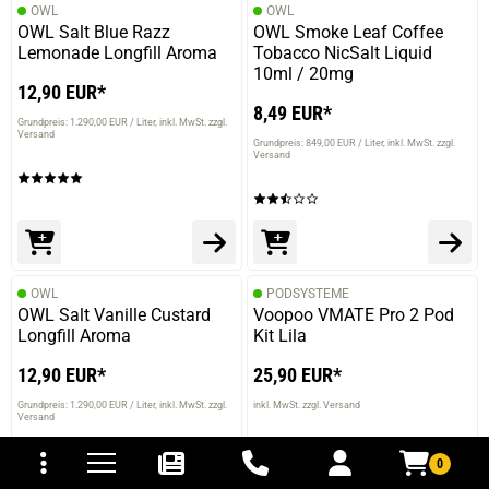
OWL
OWL
OWL Salt Blue Razz
OWL Smoke Leaf Coffee
Lemonade Longfill Aroma
Tobacco NicSalt Liquid
10ml / 20mg
12,90 EUR*
8,49 EUR*
Grundpreis: 1.290,00 EUR / Liter
inkl. MwSt. zzgl.
Versand
Grundpreis: 849,00 EUR / Liter
inkl. MwSt. zzgl.
Versand
OWL
PODSYSTEME
OWL Salt Vanille Custard
Voopoo VMATE Pro 2 Pod
Longfill Aroma
Kit Lila
12,90 EUR*
25,90 EUR*
Grundpreis: 1.290,00 EUR / Liter
inkl. MwSt. zzgl.
inkl. MwSt. zzgl. Versand
Versand
tomaten
fer- und Versandkosten
0