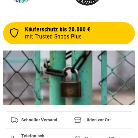
prev
next
26.12.2025 — via
Trustedshops.de
Käuferschutz bis 20.000 €
Kevin S.
mit Trusted Shops Plus
verifizierter Onlinekauf.
Die Bewertung erfolgte ohne Abgabe eines Kommentars
23.12.2025 — via
Trustedshops.de
Dennis R.
verifizierter Onlinekauf.
Die Bewertung erfolgte ohne Abgabe eines Kommentars
Schneller Versand
Läden vor Ort
Telefonisch