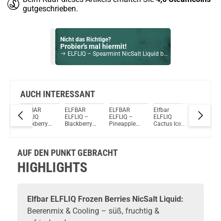
gutgeschrieben.
Nicht das Richtige?
Probier's mal hiermit!
ELFLIQ – Spearmint NicSalt Liquid by ElfBar 10ml / 10mg
Bock auf was Neues?
Check das mal!
Elfbar ELFLIQ Cactus Ice NicSalt Liquid 10ml / 10mg
AUCH INTERESSANT
ELFBAR
ELFBAR
ELFBAR
Elfbar
ELFLIQ 
Du willst Kröten sparen?
ELFLIQ
ELFLIQ –
ELFLIQ –
ELFLIQ
Peach Ic
Schau mal hier!
e
Blackberry
Blackberry
Pineapple
Cactus Ice
NicSalt
Suorin Trio85 5ml 85 W Pod System Kit Blau
Ice NicSalt
Lemon
Mango
NicSalt
Liquid b
Liquid
NicSalt
Orange
Liquid
ELFBAR
Liquid
NicSalt
AUF DEN PUNKT GEBRACHT
Liquid
HIGHLIGHTS
Elfbar ELFLIQ Frozen Berries NicSalt Liquid:
Beerenmix & Cooling – süß, fruchtig &