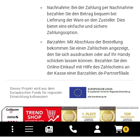
Nachnahme:
Bei der Zahlung per Nachnahme
bezahlen Sie den Betrag bequem bei
Lieferung der Ware an den Zusteller. Dies
bietet eine einfache und sichere
Zahlungsoption.
Barzahlen:
Mit Abschluss der Bestellung
bekommen Sie einen Zahlschein angezeigt,
den Sie sich ausdrucken oder auf Ihr Handy
schicken lassen können. Bezahlen Sie den
Online-Einkauf mit Hilfe des Zahlscheins an
der Kasse einer Barzahlen.de-Partnerfiliale.
Dieses Projekt wird aus dem
Europäischen Fonds für regionale
Entwicklung kofinanziert.
tomaten
fer- und Versandkosten
0
© 2015-2026 PB-ViGoods GmbH