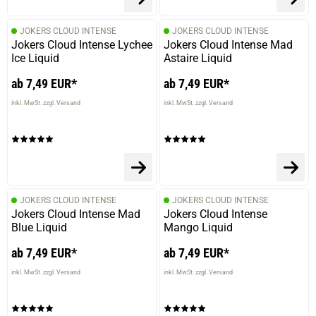
Die Bewertung erfolgte ohne Abgabe eines Kommentars
JOKERS CLOUD INTENSE
JOKERS CLOUD INTENSE
Jokers Cloud Intense Lychee
Jokers Cloud Intense Mad
Ice Liquid
Astaire Liquid
04.03.2026 — via
Trustedshops.de
ab 7,49 EUR*
ab 7,49 EUR*
Steffi S.
inkl. MwSt. zzgl. Versand
inkl. MwSt. zzgl. Versand
verifizierter Onlinekauf.
Liquid schmeckt wie beschrieben und jeder der Elfliq
Nikotinsalz kennt (und Berren + Frische mag) wird damit
zufrieden sein.\nPreis von 6,99€ ist top !!
JOKERS CLOUD INTENSE
JOKERS CLOUD INTENSE
Jokers Cloud Intense Mad
Jokers Cloud Intense
03.03.2026 — via
Trustedshops.de
Blue Liquid
Mango Liquid
Kerstin H.
ab 7,49 EUR*
ab 7,49 EUR*
verifizierter Onlinekauf.
inkl. MwSt. zzgl. Versand
inkl. MwSt. zzgl. Versand
Die Bewertung erfolgte ohne Abgabe eines Kommentars