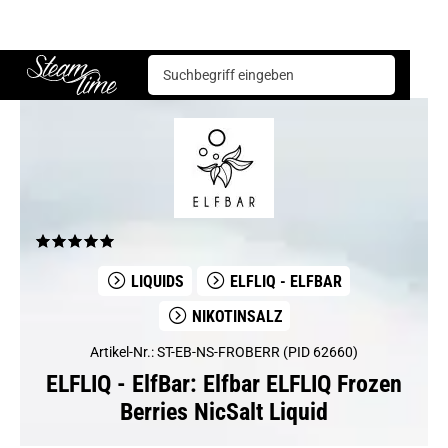
ELFLIQ - ElfBar
Elfbar ELFLIQ Frozen Berries NicSalt Liquid
Steam time
LIQUIDS
ELFLIQ - ELFBAR
NIKOTINSALZ
Artikel-Nr.: ST-EB-NS-FROBERR (PID 62660)
ELFLIQ - ElfBar: Elfbar ELFLIQ Frozen
Berries NicSalt Liquid