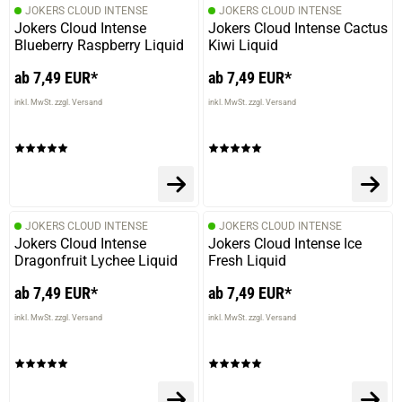
JOKERS CLOUD INTENSE
JOKERS CLOUD INTENSE
Jokers Cloud Intense
Jokers Cloud Intense Cactus
19.03.2026 — via
Trustedshops.de
Blueberry Raspberry Liquid
Kiwi Liquid
Joanna B.
ab 7,49 EUR*
ab 7,49 EUR*
verifizierter Onlinekauf.
inkl. MwSt. zzgl. Versand
inkl. MwSt. zzgl. Versand
Die Bewertung erfolgte ohne Abgabe eines Kommentars
18.03.2026 — via
Trustedshops.de
Ines G.
JOKERS CLOUD INTENSE
JOKERS CLOUD INTENSE
verifizierter Onlinekauf.
Jokers Cloud Intense
Jokers Cloud Intense Ice
Dragonfruit Lychee Liquid
Die Bewertung erfolgte ohne Abgabe eines Kommentars
Fresh Liquid
ab 7,49 EUR*
ab 7,49 EUR*
inkl. MwSt. zzgl. Versand
inkl. MwSt. zzgl. Versand
06.03.2026 — via
Trustedshops.de
Michael B.
verifizierter Onlinekauf.