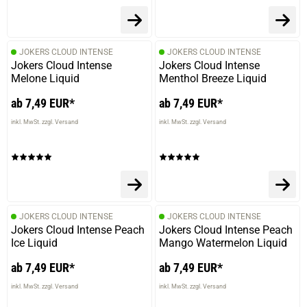
23.02.2026 — via
Trustedshops.de
Nico P.
JOKERS CLOUD INTENSE
JOKERS CLOUD INTENSE
verifizierter Onlinekauf.
Jokers Cloud Intense
Jokers Cloud Intense
Melone Liquid
Menthol Breeze Liquid
Die Bewertung erfolgte ohne Abgabe eines Kommentars
ab 7,49 EUR*
ab 7,49 EUR*
inkl. MwSt. zzgl. Versand
inkl. MwSt. zzgl. Versand
15.02.2026 — via
Trustedshops.de
Christian H.
verifizierter Onlinekauf.
Die Bewertung erfolgte ohne Abgabe eines Kommentars
JOKERS CLOUD INTENSE
JOKERS CLOUD INTENSE
Jokers Cloud Intense Peach
Jokers Cloud Intense Peach
Ice Liquid
Mango Watermelon Liquid
05.02.2026 — via
Trustedshops.de
ab 7,49 EUR*
ab 7,49 EUR*
Michaela L.
inkl. MwSt. zzgl. Versand
inkl. MwSt. zzgl. Versand
verifizierter Onlinekauf.