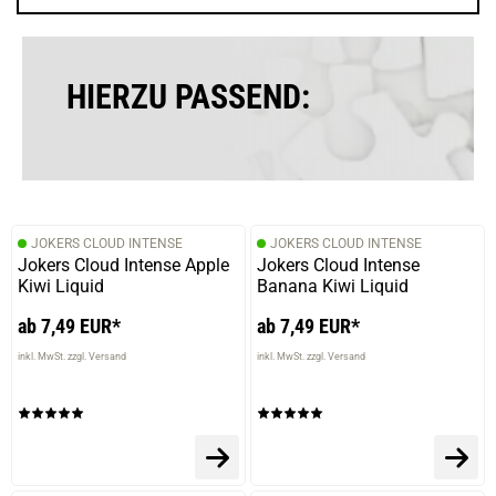
verifizierter Onlinekauf.
Die Bewertung erfolgte ohne Abgabe eines Kommentars
HIERZU PASSEND:
20.03.2026 — via
Trustedshops.de
Kathleen L.
verifizierter Onlinekauf.
JOKERS CLOUD INTENSE
JOKERS CLOUD INTENSE
Die Bewertung erfolgte ohne Abgabe eines Kommentars
Jokers Cloud Intense Apple
Jokers Cloud Intense
Kiwi Liquid
Banana Kiwi Liquid
ab 7,49 EUR*
ab 7,49 EUR*
19.03.2026 — via
Trustedshops.de
inkl. MwSt. zzgl. Versand
inkl. MwSt. zzgl. Versand
Marco P.
verifizierter Onlinekauf.
Die Bewertung erfolgte ohne Abgabe eines Kommentars