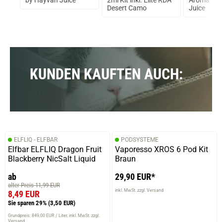
va
by Hayvan Juice
2ml Kit inkl. Elite RDA
Aroma by 
Desert Camo
Juice
KUNDEN KAUFTEN AUCH:
ELFLIQ - ELFBAR
PODSYSTEME
Elfbar ELFLIQ Dragon Fruit
Vaporesso XROS 6 Pod Kit
Blackberry NicSalt Liquid
Braun
ab
29,90 EUR*
alter Preis 11,99 EUR
inkl. MwSt. zzgl. Versand
8,49 EUR
Sie sparen 29%
(3,50 EUR)
Grundpreis: 849,00 EUR / Liter
inkl. MwSt. zzgl.
Versand