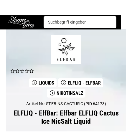
ELFLIQ - ElfBar
Elfbar ELFLIQ Cactus Ice NicSalt Liquid
Steam time
LIQUIDS
ELFLIQ - ELFBAR
NIKOTINSALZ
Artikel-Nr.: ST-EB-NS-CACTUSIC (PID 64173)
ELFLIQ - ElfBar: Elfbar ELFLIQ Cactus
Ice NicSalt Liquid