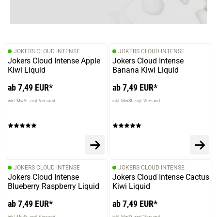
13.12.2025 — via
Trustedshops.de
Rico F.
verifizierter Onlinekauf.
JOKERS CLOUD INTENSE
JOKERS CLOUD INTENSE
Die Bewertung erfolgte ohne Abgabe eines Kommentars
Jokers Cloud Intense Apple
Jokers Cloud Intense
Kiwi Liquid
Banana Kiwi Liquid
ab 7,49 EUR*
ab 7,49 EUR*
08.12.2025 — via
Trustedshops.de
inkl. MwSt. zzgl. Versand
inkl. MwSt. zzgl. Versand
Domenic V.
verifizierter Onlinekauf.
Die Bewertung erfolgte ohne Abgabe eines Kommentars
JOKERS CLOUD INTENSE
JOKERS CLOUD INTENSE
Jokers Cloud Intense
Jokers Cloud Intense Cactus
29.10.2025 — via
Trustedshops.de
Blueberry Raspberry Liquid
Kiwi Liquid
Philip P.
ab 7,49 EUR*
ab 7,49 EUR*
verifizierter Onlinekauf.
inkl. MwSt. zzgl. Versand
inkl. MwSt. zzgl. Versand