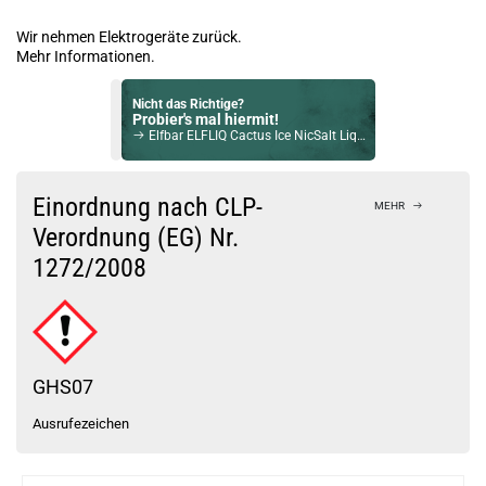
Wir nehmen Elektrogeräte zurück.
Mehr Informationen.
Nicht das Richtige?
Probier's mal hiermit!
Elfbar ELFLIQ Cactus Ice NicSalt Liquid 10ml / 10mg
Bock auf was Neues?
Check das mal!
Einordnung nach CLP-
MEHR
Elfbar ELFLIQ Lemon Peach Passion Fruit NicSalt Liquid 10ml / 10mg
Verordnung (EG) Nr.
1272/2008
Du willst Kröten sparen?
Schau mal hier!
Dovpo Ayce Pro Pod System Kit Pink
GHS07
Ausrufezeichen