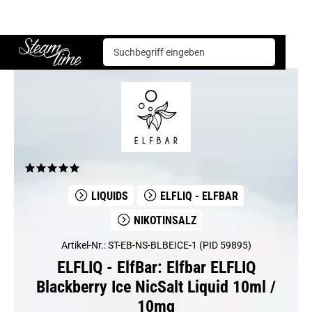
ELFLIQ - ElfBar
Elfbar ELFLIQ Blackberry Ice NicSalt Liquid 10ml / 10mg
Steam time
LIQUIDS
ELFLIQ - ELFBAR
NIKOTINSALZ
Artikel-Nr.: ST-EB-NS-BLBEICE-1 (PID 59895)
ELFLIQ - ElfBar: Elfbar ELFLIQ
Blackberry Ice NicSalt Liquid 10ml /
10mg