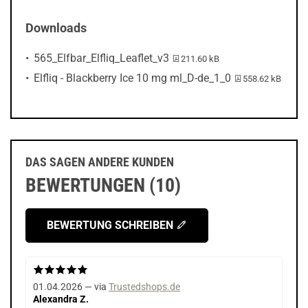
Downloads
PDF-Datei:
565_Elfbar_Elfliq_Leaflet_v3
211.60 kB
PDF-Datei:
Elfliq - Blackberry Ice 10 mg ml_D-de_1_0
558.62 kB
DAS SAGEN ANDERE KUNDEN
BEWERTUNGEN (10)
BEWERTUNG SCHREIBEN
01.04.2026 — via
Trustedshops.de
Alexandra Z.