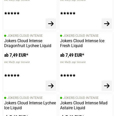
Die Bewertung erfolgte ohne Abgabe eines Kommentars
23.09.2025 — via
Trustedshops.de
Erwin S.
JOKERS CLOUD INTENSE
JOKERS CLOUD INTENSE
verifizierter Onlinekauf.
Jokers Cloud Intense
Jokers Cloud Intense Ice
Dragonfruit Lychee Liquid
Die Bewertung erfolgte ohne Abgabe eines Kommentars
Fresh Liquid
ab 7,49 EUR*
ab 7,49 EUR*
inkl. MwSt. zzgl. Versand
inkl. MwSt. zzgl. Versand
20.08.2025 — via
Trustedshops.de
Astrid M.
verifizierter Onlinekauf.
Die Bewertung erfolgte ohne Abgabe eines Kommentars
JOKERS CLOUD INTENSE
JOKERS CLOUD INTENSE
Jokers Cloud Intense Lychee
Jokers Cloud Intense Mad
Ice Liquid
Astaire Liquid
04.08.2025 — via
Trustedshops.de