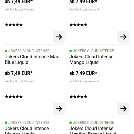
ab 7,49 EUR*
ab 7,49 EUR*
Linus H.
inkl. MwSt. zzgl. Versand
inkl. MwSt. zzgl. Versand
verifizierter Onlinekauf.
Die Bewertung erfolgte ohne Abgabe eines Kommentars
04.07.2025 — via
Trustedshops.de
JOKERS CLOUD INTENSE
JOKERS CLOUD INTENSE
Jürgen B.
Jokers Cloud Intense Mad
Jokers Cloud Intense
Blue Liquid
Mango Liquid
verifizierter Onlinekauf.
Die Bewertung erfolgte ohne Abgabe eines Kommentars
ab 7,49 EUR*
ab 7,49 EUR*
inkl. MwSt. zzgl. Versand
inkl. MwSt. zzgl. Versand
prev
next
JOKERS CLOUD INTENSE
JOKERS CLOUD INTENSE
Jokers Cloud Intense
Jokers Cloud Intense