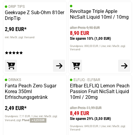
DRIP TIPS
Revoltage Triple Apple
Geekvape Z Sub-Ohm 810er
NicSalt Liquid 10ml / 10mg
DripTip
alter Preis 9,90 EUR
2,90 EUR*
8,90 EUR
inkl. MwSt. zzgl. Versand
Sie sparen 10%
(1,00 EUR)
Grundpreis: 890,00 EUR / Liter
inkl. MwSt. zzgl.
Versand
DRINKS
ELFLIQ - ELFBAR
Fanta Peach Zero Sugar
Elfbar ELFLIQ Lemon Peach
Korea 350ml
Passion Fruit NicSalt Liquid
Erfrischungsgetränk
10ml / 20mg
2,49 EUR*
alter Preis 11,99 EUR
8,49 EUR
Grundpreis: 7,11 EUR / Liter
inkl. MwSt. zzgl.
Sie sparen 29%
(3,50 EUR)
Versand
zzgl.
Pfand
+ 0,25 EUR
Grundpreis: 849,00 EUR / Liter
inkl. MwSt. zzgl.
Versand