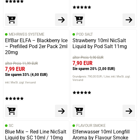
MEHRWEG SYSTEME
POD SALT
ElfBar ELFA – Blackberry Ice
Strawberry 10ml NicSalt
– Prefilled Pod 2er Pack 2ml
Liquid by Pod Salt 11mg
20mg
alter Preis 9,90 EUR
7,90 EUR
alter Preis 11,99 EUR
7,99 EUR
Sie sparen 20%
(2,00 EUR)
Sie sparen 33%
(4,00 EUR)
Grundpreis: 790,00 EUR / Liter
inkl. MwSt. zzgl.
Versand
inkl. MwSt. zzgl. Versand
SC
FLAVOUR SMOKE
Blue Mix – Red Line NicSalt
Elfenwasser 10ml Longfill
Liquid by SC 10ml / 10mg
Aroma by Flavour Smoke