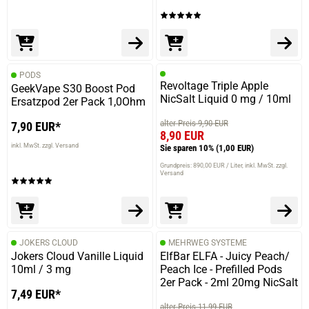
PODS
Revoltage Triple Apple
GeekVape S30 Boost Pod
NicSalt Liquid 0 mg / 10ml
Ersatzpod 2er Pack 1,0Ohm
alter Preis 9,90 EUR
7,90 EUR*
8,90 EUR
inkl. MwSt. zzgl. Versand
Sie sparen 10%
(1,00 EUR)
Grundpreis: 890,00 EUR / Liter
inkl. MwSt. zzgl.
Versand
JOKERS CLOUD
MEHRWEG SYSTEME
Jokers Cloud Vanille Liquid
ElfBar ELFA - Juicy Peach/
10ml / 3 mg
Peach Ice - Prefilled Pods
2er Pack - 2ml 20mg NicSalt
7,49 EUR*
alter Preis 11,99 EUR