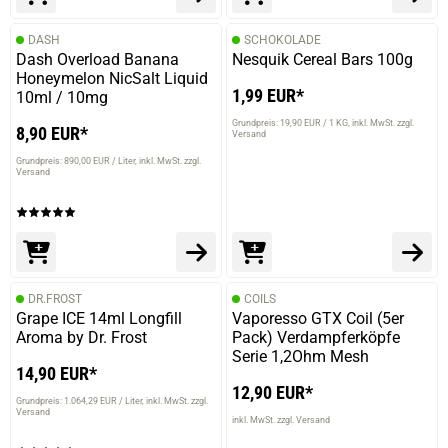
DASH
SCHOKOLADE
Dash Overload Banana
Nesquik Cereal Bars 100g
Honeymelon NicSalt Liquid
1,99 EUR*
10ml / 10mg
Grundpreis: 19,90 EUR / 1 KG
inkl. MwSt. zzgl.
8,90 EUR*
Versand
Grundpreis: 890,00 EUR / Liter
inkl. MwSt. zzgl.
Versand
DR.FROST
COILS
Grape ICE 14ml Longfill
Vaporesso GTX Coil (5er
Aroma by Dr. Frost
Pack) Verdampferköpfe
Serie 1,2Ohm Mesh
14,90 EUR*
12,90 EUR*
Grundpreis: 1.064,29 EUR / Liter
inkl. MwSt. zzgl.
Versand
inkl. MwSt. zzgl. Versand