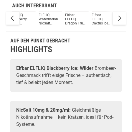
AUCH INTERESSANT
ELFLIQ –
ELFLIQ –
Elfbar
Elfbar
Elfbar
z
Blueberry
Watermelon
ELFLIQ
ELFLIQ
ELFLIQ
de
Sour
NicSalt
Dragon Fruit
Cactus Ice
Frozen
Raspberry
Liquid by
Blackberry
NicSalt
Berries
NicSalt
ELFBAR
NicSalt
Liquid
NicSalt
Liquid by
Liquid
Liquid
AUF DEN PUNKT GEBRACHT
ELFBAR
HIGHLIGHTS
Elfbar ELFLIQ Blackberry Ice: Wilder
Brombeer-
Geschmack trifft eisige Frische – authentisch,
tief & belebt jeden Moment.
NicSalt 10mg & 20mg/ml:
Gleichmäßige
Nikotinaufnahme – kein Kratzen, ideal für Pod-
Systeme.