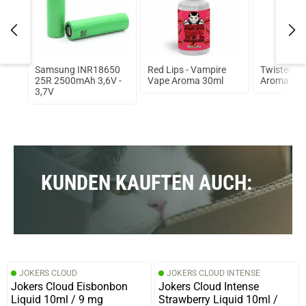
Samsung INR18650
Red Lips - Vampire
Twisted V
r
25R 2500mAh 3,6V -
Vape Aroma 30ml
Aroma 10m
3,7V
KUNDEN KAUFTEN AUCH:
JOKERS CLOUD
JOKERS CLOUD INTENSE
Jokers Cloud Eisbonbon
Jokers Cloud Intense
Liquid 10ml / 9 mg
Strawberry Liquid 10ml /