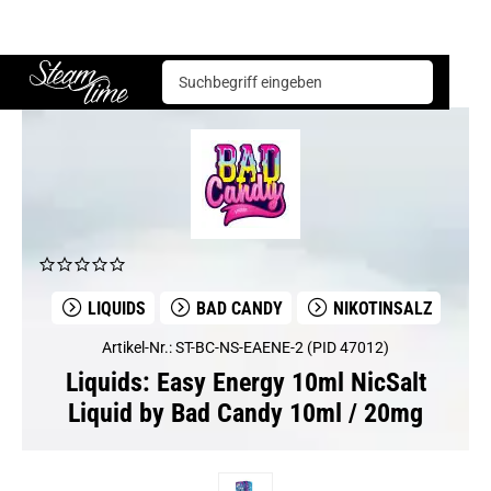
Liquids
Bad Candy
Easy Energy 10ml NicSalt Liquid by Bad Candy 10ml / 20mg
Steam time
LIQUIDS
BAD CANDY
NIKOTINSALZ
Artikel-Nr.: ST-BC-NS-EAENE-2 (PID 47012)
Liquids: Easy Energy 10ml NicSalt
Liquid by Bad Candy 10ml / 20mg