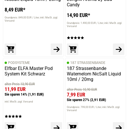
Candy
8,49 EUR*
14,90 EUR*
Grundpreis: 849,00 EUR / Liter
inkl. MwSt. zzgl.
Versand
Grundpreis: 1.490,00 EUR / Liter
inkl. MwSt. zzgl.
Versand
PODSYSTEME
187 STRASSENBANDE
Elfbar ELFA Master Pod
187 Strassenbande
System Kit Schwarz
Waternelom NicSalt Liquid
10ml / 20mg
alter Preis 13,90 EUR
11,99 EUR
alter Preis 10,90 EUR
7,99 EUR
Sie sparen 14%
(1,91 EUR)
Sie sparen 27%
(2,91 EUR)
inkl. MwSt. zzgl. Versand
Grundpreis: 799,00 EUR / Liter
inkl. MwSt. zzgl.
Versand