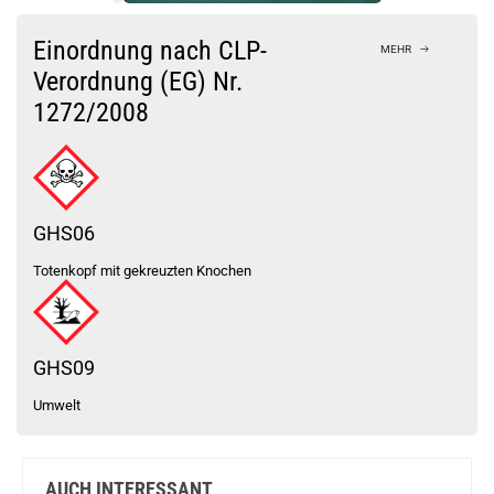
Bock auf was Neues?
Check das mal!
Einordnung nach CLP-
MEHR
TVE E-Intense Peach Ice NicSalt Liquid 10ml / 20mg
Verordnung (EG) Nr.
1272/2008
Du willst Kröten sparen?
Schau mal hier!
Ambition Mods Kil-Lite DNA 60 Mod Akkuträger Lila
GHS06
Totenkopf mit gekreuzten Knochen
GHS09
Umwelt
AUCH INTERESSANT