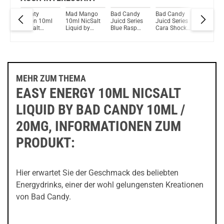
dy
Mighty
Mad Mango
Bad Candy
Bad Candy
Bad Can
ies
Melon 10ml
10ml NicSalt
Juicd Series
Juicd Series
Juicd Se
wi
NicSalt
Liquid by
Blue Rasp
Cara Shock
Spearmi
Liquid by
Bad Candy
NicSalt
NicSalt
NicSalt
Bad Candy
Liquid
Liquid
Liquid
MEHR ZUM THEMA
EASY ENERGY 10ML NICSALT
LIQUID BY BAD CANDY 10ML /
20MG, INFORMATIONEN ZUM
PRODUKT:
Hier erwartet Sie der Geschmack des beliebten
Energydrinks, einer der wohl gelungensten Kreationen
von Bad Candy.