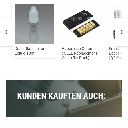
Dosierflasche für e-
Vaporesso Ceramic
Smok TFV
wist
Liquid 10ml
cCELL Replacement
Beast Core
Coils (5er Pack)
(Q2/X4/T6
0,2Ohm (Ni200)
Pack
KUNDEN KAUFTEN AUCH: