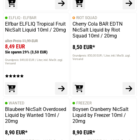
ELFLIQ - ELFBAR
RIOT SQUAD
Elfbar ELFLIQ Tropical Fruit
Cherry Cola BAR EDTN
NicSalt Liquid 10ml / 20mg
NicSalt Liquid by Riot
Squad 10ml / 20mg
alter Preis 11,99 EUR
8,49 EUR
8,50 EUR*
Sie sparen 29%
(3,50 EUR)
Grundpreis: 850,00 EUR / Liter
inkl. MwSt. zzgl.
Versand
Grundpreis: 849,00 EUR / Liter
inkl. MwSt. zzgl.
Versand
WANTED
FREEZER
Blaubeer NicSalt Overdosed
Boysen Cranberry NicSalt
Liquid by Wanted 10ml /
Liquid by Freezer 10ml /
20mg
20mg
8,90 EUR*
8,90 EUR*