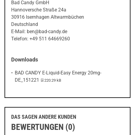
Bad Candy GmbH
Hannoversche Straße 24a
30916 Isernhagen Altwarmbüchen
Deutschland
E-Mail: ben@bad-candy.de
Telefon: +49 511 64669260
Downloads
BAD CANDY E-Liquid-Easy Energy 20mg-
PDF-Datei:
DE_151221
220.29 kB
DAS SAGEN ANDERE KUNDEN
BEWERTUNGEN (0)