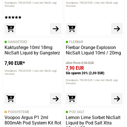
Grundpreis: 790,00 EUR / Liter
inkl. MwSt. zzgl.
Grundpreis: 790,00 EUR / Liter
inkl. MwSt. zzgl.
Versand
Versand
GANGSTERZ
FLERBAR
Kaktusfeige 10ml 18mg
Flerbar Orange Explosion
NicSalt Liquid by Gangsterz
NicSalt Liquid 10ml / 20mg
7,90 EUR*
alter Preis 9,90 EUR
7,90 EUR
Grundpreis: 790,00 EUR / Liter
inkl. MwSt. zzgl.
Sie sparen 20%
(2,00 EUR)
Versand
Grundpreis: 790,00 EUR / Liter
inkl. MwSt. zzgl.
Versand
PODSYSTEME
POD SALT
Voopoo Argus P1 2ml
Lemon Lime Sorbet NicSalt
800mAh Pod System Kit Rot
Liquid by Pod Salt Xtra