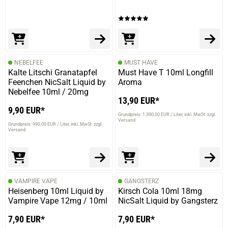
NEBELFEE
MUST HAVE
Kalte Litschi Granatapfel
Must Have T 10ml Longfill
Feenchen NicSalt Liquid by
Aroma
Nebelfee 10ml / 20mg
13,90 EUR*
9,90 EUR*
Grundpreis: 1.390,00 EUR / Liter
inkl. MwSt. zzgl.
Versand
Grundpreis: 990,00 EUR / Liter
inkl. MwSt. zzgl.
Versand
prev
next
VAMPIRE VAPE
GANGSTERZ
Heisenberg 10ml Liquid by
Kirsch Cola 10ml 18mg
Vampire Vape 12mg / 10ml
NicSalt Liquid by Gangsterz
7,90 EUR*
7,90 EUR*