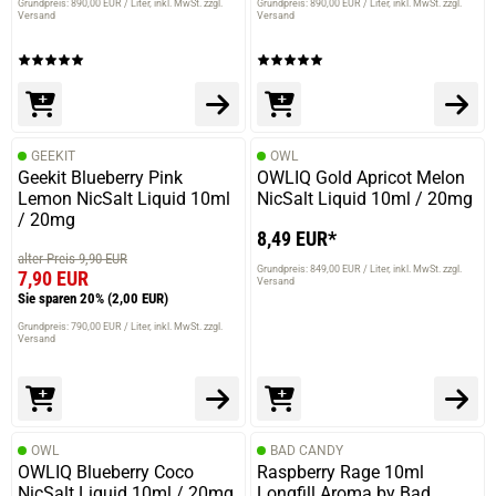
Grundpreis: 890,00 EUR / Liter
inkl. MwSt. zzgl.
Grundpreis: 890,00 EUR / Liter
inkl. MwSt. zzgl.
Versand
Versand
GEEKIT
OWL
Geekit Blueberry Pink
OWLIQ Gold Apricot Melon
Lemon NicSalt Liquid 10ml
NicSalt Liquid 10ml / 20mg
/ 20mg
8,49 EUR*
alter Preis 9,90 EUR
Grundpreis: 849,00 EUR / Liter
inkl. MwSt. zzgl.
7,90 EUR
Versand
Sie sparen 20%
(2,00 EUR)
Grundpreis: 790,00 EUR / Liter
inkl. MwSt. zzgl.
Versand
OWL
BAD CANDY
OWLIQ Blueberry Coco
Raspberry Rage 10ml
NicSalt Liquid 10ml / 20mg
Longfill Aroma by Bad