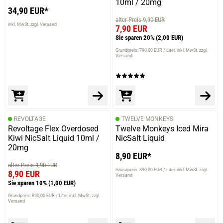
10ml / 20mg
34,90 EUR*
alter Preis 9,90 EUR
inkl. MwSt. zzgl. Versand
7,90 EUR
Sie sparen 20%
(2,00 EUR)
Grundpreis: 790,00 EUR / Liter
inkl. MwSt. zzgl.
Versand
REVOLTAGE
TWELVE MONKEYS
Revoltage Flex Overdosed
Twelve Monkeys Iced Mira
Kiwi NicSalt Liquid 10ml /
NicSalt Liquid
20mg
8,90 EUR*
alter Preis 9,90 EUR
Grundpreis: 890,00 EUR / Liter
inkl. MwSt. zzgl.
8,90 EUR
Versand
Sie sparen 10%
(1,00 EUR)
Grundpreis: 890,00 EUR / Liter
inkl. MwSt. zzgl.
Versand