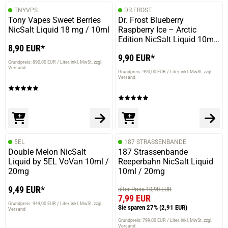
TNYVPS
DR.FROST
Tony Vapes Sweet Berries
Dr. Frost Blueberry
NicSalt Liquid 18 mg / 10ml
Raspberry Ice – Arctic
Edition NicSalt Liquid 10ml
8,90 EUR*
/ 20mg
9,90 EUR*
Grundpreis: 890,00 EUR / Liter
inkl. MwSt. zzgl.
Versand
Grundpreis: 990,00 EUR / Liter
inkl. MwSt. zzgl.
Versand
5EL
187 STRASSENBANDE
Double Melon NicSalt
187 Strassenbande
Liquid by 5EL VoVan 10ml /
Reeperbahn NicSalt Liquid
20mg
10ml / 20mg
9,49 EUR*
alter Preis 10,90 EUR
7,99 EUR
Grundpreis: 949,00 EUR / Liter
inkl. MwSt. zzgl.
Sie sparen 27%
(2,91 EUR)
Versand
Grundpreis: 799,00 EUR / Liter
inkl. MwSt. zzgl.
Versand