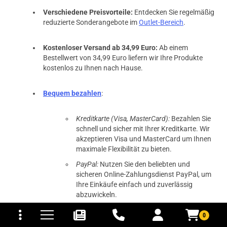
Verschiedene Preisvorteile:
Entdecken Sie regelmäßig
reduzierte Sonderangebote im
Outlet-Bereich
.
Kostenloser Versand ab 34,99 Euro:
Ab einem
Bestellwert von 34,99 Euro liefern wir Ihre Produkte
kostenlos zu Ihnen nach Hause.
Bequem bezahlen
:
Kreditkarte (Visa, MasterCard):
Bezahlen Sie
schnell und sicher mit Ihrer Kreditkarte. Wir
akzeptieren Visa und MasterCard um Ihnen
maximale Flexibilität zu bieten.
PayPal:
Nutzen Sie den beliebten und
sicheren Online-Zahlungsdienst PayPal, um
Ihre Einkäufe einfach und zuverlässig
abzuwickeln.
tomaten
fer- und Versandkosten
Klarna (Kauf auf Rechnung):
Der Kauf auf
0
Rechnung über Klarna ermöglicht es Ihnen,