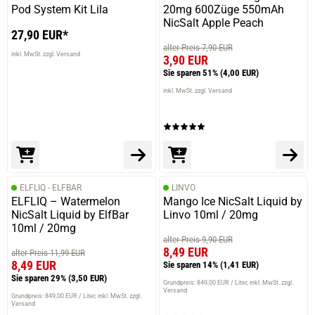
Pod System Kit Lila
20mg 600Züge 550mAh
NicSalt Apple Peach
27,90 EUR*
alter Preis 7,90 EUR
inkl. MwSt. zzgl. Versand
3,90 EUR
Sie sparen 51%
(4,00 EUR)
inkl. MwSt. zzgl. Versand
ELFLIQ - ELFBAR
LINVO
ELFLIQ – Watermelon
Mango Ice NicSalt Liquid by
NicSalt Liquid by ElfBar
Linvo 10ml / 20mg
10ml / 20mg
alter Preis 9,90 EUR
8,49 EUR
alter Preis 11,99 EUR
8,49 EUR
Sie sparen 14%
(1,41 EUR)
Sie sparen 29%
(3,50 EUR)
Grundpreis: 849,00 EUR / Liter
inkl. MwSt. zzgl.
Versand
Grundpreis: 849,00 EUR / Liter
inkl. MwSt. zzgl.
Versand