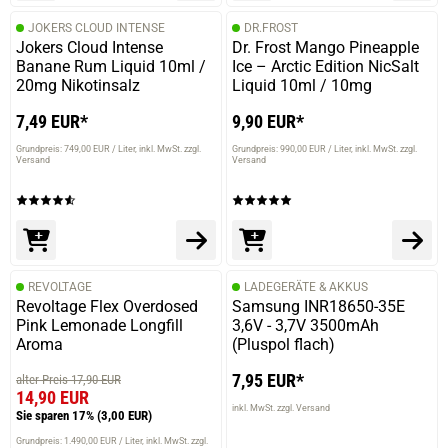
JOKERS CLOUD INTENSE
DR.FROST
Jokers Cloud Intense
Dr. Frost Mango Pineapple
Banane Rum Liquid 10ml /
Ice – Arctic Edition NicSalt
20mg Nikotinsalz
Liquid 10ml / 10mg
7,49 EUR*
9,90 EUR*
Grundpreis: 749,00 EUR / Liter
inkl. MwSt. zzgl.
Grundpreis: 990,00 EUR / Liter
inkl. MwSt. zzgl.
Versand
Versand
REVOLTAGE
LADEGERÄTE & AKKUS
Revoltage Flex Overdosed
Samsung INR18650-35E
Pink Lemonade Longfill
3,6V - 3,7V 3500mAh
Aroma
(Pluspol flach)
7,95 EUR*
alter Preis 17,90 EUR
14,90 EUR
inkl. MwSt. zzgl. Versand
Sie sparen 17%
(3,00 EUR)
Grundpreis: 1.490,00 EUR / Liter
inkl. MwSt. zzgl.