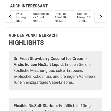
AUCH INTERESSANT
ml
Cherry Ice
Watermelon
Pink Soda
Orange
Blue Slu
10ml 20mg
Ice 10ml
10ml 10mg
Mango 10ml
10ml 2
NicSalt
20mg
NicSalt
10mg
NicSalt
 Dr.
Liquid by Dr.
NicSalt
Liquid by Dr.
NicSalt
Liquid by
Frost
Liquid by Dr.
Frost
Liquid by Dr.
Frost
Frost
Frost
AUF DEN PUNKT GEBRACHT
HIGHLIGHTS
Dr. Frost Strawberry Coconut Ice Cream -
Arctic Edition NicSalt Liquid:
Erleben Sie die
köstliche Mischung aus süßer Erdbeere,
exotischer Kokosnuss und cremigem Vanilleeis
für ein einzigartiges Vape-Erlebnis.
Flexible NicSalt-Stärken:
Erhältlich in 10mg