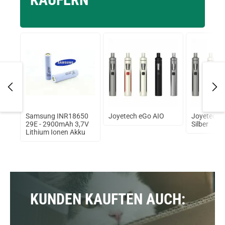
Samsung INR18650
Joyetech eGo AIO
Joyetech 
29E - 2900mAh 3,7V
Silber
Lithium Ionen Akku
KUNDEN KAUFTEN AUCH: