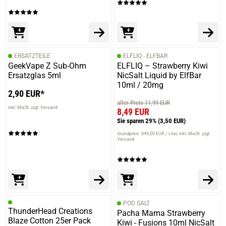
ERSATZTEILE
ELFLIQ - ELFBAR
GeekVape Z Sub-Ohm
ELFLIQ – Strawberry Kiwi
Ersatzglas 5ml
NicSalt Liquid by ElfBar
10ml / 20mg
2,90 EUR*
alter Preis 11,99 EUR
inkl. MwSt. zzgl. Versand
8,49 EUR
Sie sparen 29%
(3,50 EUR)
Grundpreis: 849,00 EUR / Liter
inkl. MwSt. zzgl.
Versand
POD SALT
ThunderHead Creations
Pacha Mama Strawberry
Blaze Cotton 25er Pack
Kiwi - Fusions 10ml NicSalt