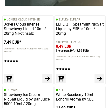
JOKERS CLOUD INTENSE
ELFLIQ - ELFBAR
Jokers Cloud Intense
ELFLIQ – Spearmint NicSalt
Strawberry Liquid 10ml /
Liquid by ElfBar 10ml /
20mg Nikotinsalz
20mg
7,49 EUR*
alter Preis 11,99 EUR
8,49 EUR
Grundpreis: 749,00 EUR / Liter
inkl. MwSt. zzgl.
Sie sparen 29%
(3,50 EUR)
Versand
Grundpreis: 849,00 EUR / Liter
inkl. MwSt. zzgl.
Versand
DR.VAPES
5EL
Strawberry Ice Cream
White Roseberry 10ml
NicSalt Liquid by Bar Juice
Longfill Aroma by 5EL
5000 10ml / 20mg
11,90 EUR*