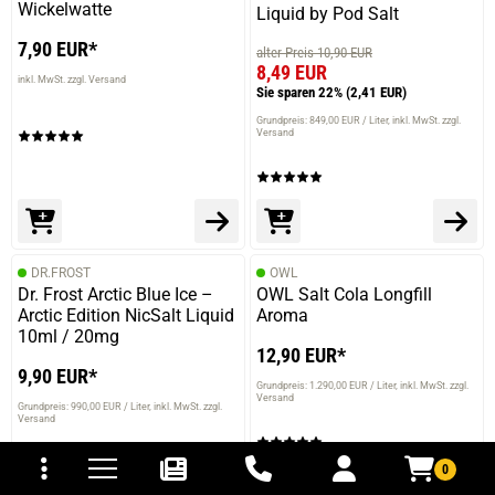
Wickelwatte
Liquid by Pod Salt
7,90 EUR*
alter Preis 10,90 EUR
8,49 EUR
inkl. MwSt. zzgl. Versand
Sie sparen 22%
(2,41 EUR)
Grundpreis: 849,00 EUR / Liter
inkl. MwSt. zzgl.
Versand
DR.FROST
OWL
Dr. Frost Arctic Blue Ice –
OWL Salt Cola Longfill
Arctic Edition NicSalt Liquid
Aroma
10ml / 20mg
12,90 EUR*
9,90 EUR*
Grundpreis: 1.290,00 EUR / Liter
inkl. MwSt. zzgl.
Versand
Grundpreis: 990,00 EUR / Liter
inkl. MwSt. zzgl.
Versand
tomaten
fer- und Versandkosten
0