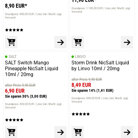
8,90 EUR*
Grundpreis: 1.190,00 EUR / Liter
inkl. MwSt. zzgl.
Versand
Grundpreis: 890,00 EUR / Liter
inkl. MwSt. zzgl.
Versand
SALT
LINVO
SALT Switch Mango
Storm Drink NicSalt Liquid
Pineapple NicSalt Liquid
by Linvo 10ml / 20mg
10ml / 20mg
alter Preis 9,90 EUR
8,49 EUR
alter Preis 9,90 EUR
6,90 EUR
Sie sparen 14%
(1,41 EUR)
Sie sparen 30%
(3,00 EUR)
Grundpreis: 849,00 EUR / Liter
inkl. MwSt. zzgl.
Versand
Grundpreis: 690,00 EUR / Liter
inkl. MwSt. zzgl.
Versand