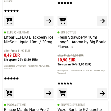
Versand
ELFLIQ - ELFBAR
BIG BOTTLE
Elfbar ELFLIQ Blackberry Ice
Fresh Strawberry 10ml
NicSalt Liquid 10ml / 20mg
Longfill Aroma by Big Bottle
Flavours
alter Preis 11,99 EUR
8,49 EUR
alter Preis 12,90 EUR
10,90 EUR
Sie sparen 29%
(3,50 EUR)
Sie sparen 16%
(2,00 EUR)
Grundpreis: 849,00 EUR / Liter
inkl. MwSt. zzgl.
Versand
Grundpreis: 1.090,00 EUR / Liter
inkl. MwSt. zzgl.
Versand
PODSYSTEME
EINWEG SYSTEME
Rincoe Manto Nano Pro 2
Vozol Bar Lite E-Zigarette