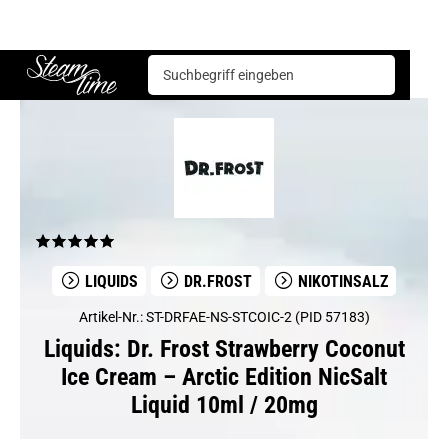
Liquids
Dr.Frost
Dr. Frost Strawberry Coconut Ice Cream – Arctic Edition NicSalt Liquid 10ml / 20mg
Steam time
LIQUIDS
DR.FROST
NIKOTINSALZ
Artikel-Nr.: ST-DRFAE-NS-STCOIC-2 (PID 57183)
Liquids: Dr. Frost Strawberry Coconut
Ice Cream – Arctic Edition NicSalt
Liquid 10ml / 20mg