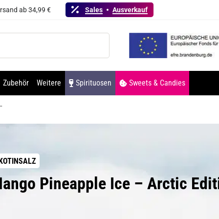
ersand ab 34,99 €
Sales
Ausverkauf
Zubehör
Weitere
Spirituosen
Sweets & Candies
Arctic Edition NicSalt Liquid 10ml / 20mg
KOTINSALZ
Mango Pineapple Ice – Arctic Edit