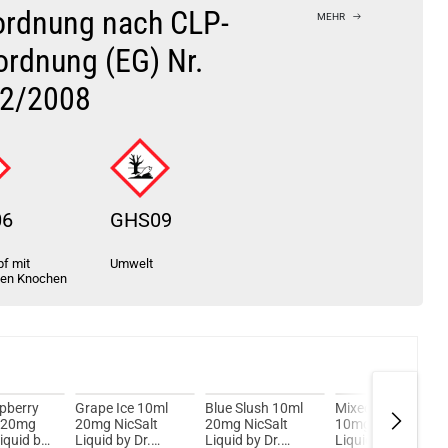
VIY 1,8ml 750mAh Pod System Kit Gunmetal
ordnung nach CLP-
MEHR
ordnung (EG) Nr.
2/2008
06
GHS09
f mit
Umwelt
ten Knochen
pberry
Grape Ice 10ml
Blue Slush 10ml
Mixed Fruit 10ml
l 20mg
20mg NicSalt
20mg NicSalt
10mg NicSalt
iquid by
Liquid by Dr.
Liquid by Dr.
Liquid by Dr.