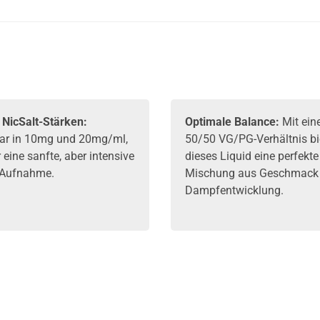
Dr. Frost
Liquid
Arctic Edition
Dr. Frost
NicSalt Liquid
e NicSalt-Stärken:
Optimale Balance:
Mit ei
ar in 10mg und 20mg/ml,
50/50 VG/PG-Verhältnis bi
r eine sanfte, aber intensive
dieses Liquid eine perfekte
-Aufnahme.
Mischung aus Geschmack
Dampfentwicklung.