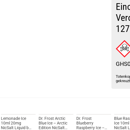
Vsticking 
Ein
Ver
127
GHS
Totenkop
gekreuz
Lemonade Ice
Dr. Frost Arctic
Dr. Frost
Blue Ras
10ml 20mg
Blue Ice – Arctic
Blueberry
Ice 10m
NicSalt Liquid by
Edition NicSalt
Raspberry Ice –
NicSalt L