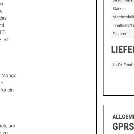
Geschmack
er
Stärken
se
Mischverhält
ndes
nd
Inhaltsstoff
ET-
Flasche
, ist
LIEF
1 x Dr. Frost
er Mango
te
für ein
ALLGEME
GPRS
ich, um
n zu