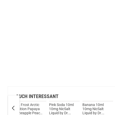
AUCH INTERESSANT
 20mg
Dr. Frost Arctic
Pink Soda 10ml
Banana 10ml
uid by
Edition Papaya
10mg NicSalt
10mg NicSalt
Pineapple Peach
Liquid by Dr.
Liquid by Dr.