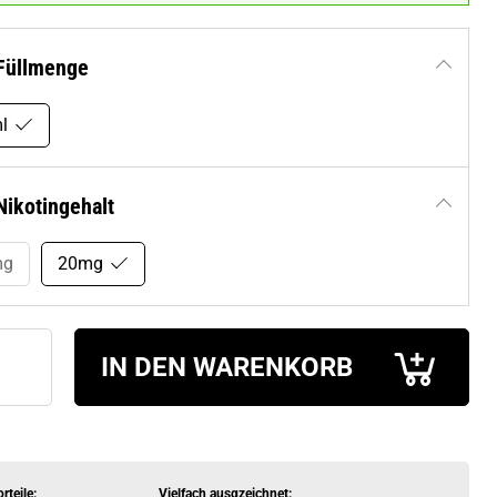
Füllmenge
l
Nikotingehalt
mg
20mg
IN DEN WARENKORB
rteile:
Vielfach ausgzeichnet: