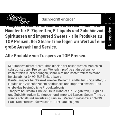
Traspers
Traspers Produkte findest du bei Steam-Time - Dein
Steam time
Kategorien
Händler für E-Zigaretten, E-Liquids und Zubehör zudem
To
Spirituosen und Imported Sweets - alle Produkte zu
TOP Preisen. Bei Steam-Time legen wir Wert auf eine
große Auswahl und Service.
Alle Produkte von Traspers zu TOP Preisen.
Mit Traspers bietet Steam-Time dir eine der bekanntesten Marken zu
sehr günstigsten Preisen an. Weiterhin profitierst du bei uns von
kostenfreien Rücksendungen, schnellem und kostenfreiem Versand
bereits ab nur 34,99 EUR Einkaufswert.
Kaufe Traspers bei Steam-Time.de - Deinem Händler für E-Zigaretten, E-
Liquids und Zubehör zudem Spirituosen und Imported Sweets - und
erlebe das bestmögliche Produkterlebnis.
Traspers bei Steam-Time.de - Dein Händler für E-Zigaretten, E-Liquids
und Zubehör zudem Spirituosen und Imported Sweets. Steam-Time.de -
wenns schnell und zuverlässig sein soll! Versandkostenfrei ab 34,99
EUR - Kostenfreier Rückversand! - Hier kauf ich gern!