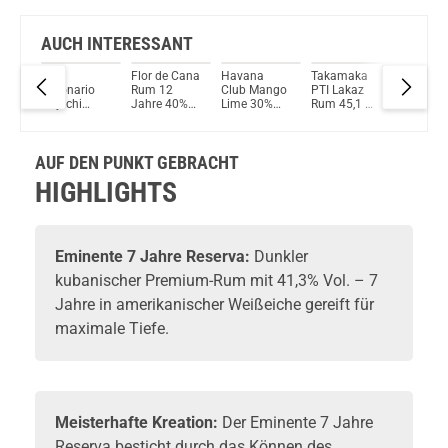
AUCH INTERESSANT
Ron
Flor de Cana
Havana
Takamaka
Appleto
jo 3
Millonario
Rum 12
Club Mango
PTI Lakaz
Estate 
.
Kuytchi
Jahre 40%
Lime 30%
Rum 45,1 %
Hearts
khalme
Spirit-Drink
Vol. 700ml
Vol. 700ml
Vol. 700ml
Collecti
l.
40% 700ml
Rum 63
Vol. 70
AUF DEN PUNKT GEBRACHT
HIGHLIGHTS
Eminente
7 Jahre Reserva:
Dunkler
kubanischer
Premium-Rum
mit 41,3% Vol. – 7
Jahre in amerikanischer Weißeiche gereift für
maximale Tiefe.
Meisterhafte Kreation:
Der Eminente 7 Jahre
Reserva besticht durch das Können des