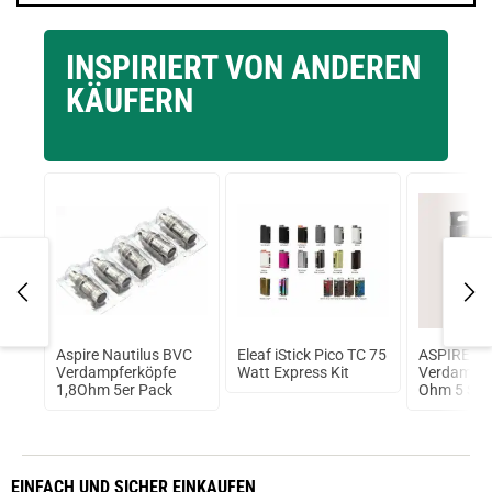
INSPIRIERT VON ANDEREN
KÄUFERN
hm
Aspire Nautilus BVC
Eleaf iStick Pico TC 75
ASPIRE P
Verdampferköpfe
Watt Express Kit
Verdampfe
1,8Ohm 5er Pack
Ohm 5 Stü
EINFACH
UND SICHER
EINKAUFEN