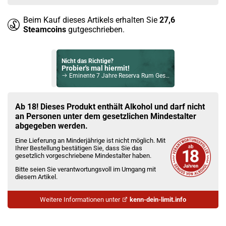
Beim Kauf dieses Artikels erhalten Sie
27,6
Steamcoins
gutgeschrieben.
Nicht das Richtige?
Probier's mal hiermit!
Eminente 7 Jahre Reserva Rum Geschenkverpackung 41,3% Vol. 700ml
Bock auf was Neues?
Check das mal!
Ab 18! Dieses Produkt enthält Alkohol und darf nicht
Natterjack The Mistake Irish Whiskey 46% Vol. 700ml
an Personen unter dem gesetzlichen Mindestalter
abgegeben werden.
Du willst Kröten sparen?
Eine Lieferung an Minderjährige ist nicht möglich. Mit
Schau mal hier!
Ihrer Bestellung bestätigen Sie, dass Sie das
Ijoy Luna 1,4ml 350mAh Pod System Kit Grün
gesetzlich vorgeschriebene Mindestalter haben.
Bitte seien Sie verantwortungsvoll im Umgang mit
diesem Artikel.
Weitere Informationen unter
kenn-dein-limit.info