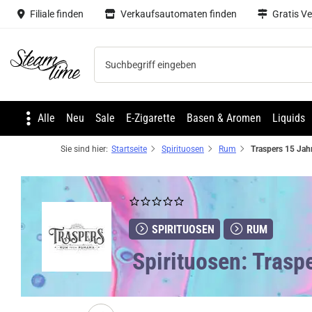
Filiale finden
Verkaufsautomaten finden
Gratis V
Steam time
Alle
Neu
Sale
E-Zigarette
Basen & Aromen
Liquids
Sie sind hier:
Startseite
Spirituosen
Rum
SPIRITUOSEN
RUM
Spirituosen: Tras