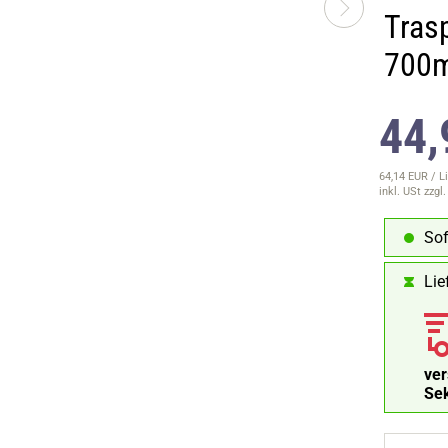
Tras
700m
44,
64,14 EUR / Li
inkl. USt
zzgl
Sof
Lie
ve
Se