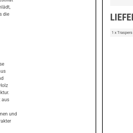
nlädt,
s die
LIEF
1 x Traspers
se
aus
nd
Holz
ktur.
t aus
omen und
rakter