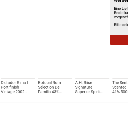
werde
Eine Lief
Bestellu
vorgesch
Bitte se
Dictador Rima I
Botucal Rum
A.H. Riise
The Sent
Port finish
Selection De
Signature
Scented
Vintage 2002
Familia 43%
Superior Spirit
41% 500
Rum 44% Vol.
700ml
Rum 43,9% Vol.
700ml
700ml