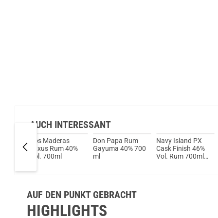
AUCH INTERESSANT
organ
Dos Maderas
Don Papa Rum
Navy Island PX
40%
Luxus Rum 40%
Gayuma 40% 700
Cask Finish 46%
Vol. 700ml
ml
Vol. Rum 700ml
(2023 Edition)
AUF DEN PUNKT GEBRACHT
HIGHLIGHTS