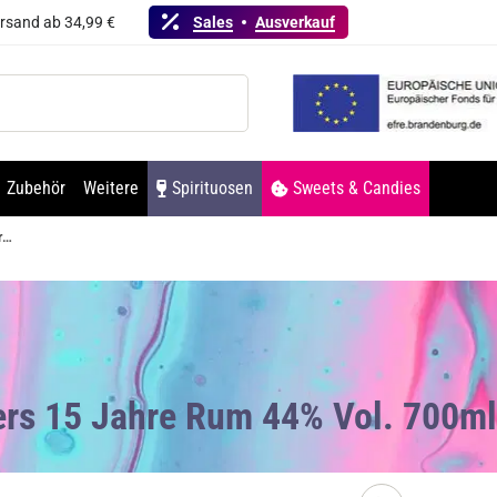
ersand ab 34,99 €
Sales
Ausverkauf
Zubehör
Weitere
Spirituosen
Sweets & Candies
Traspers 15 Jahre Rum 44% Vol. 700ml
pers 15 Jahre Rum 44% Vol. 700ml