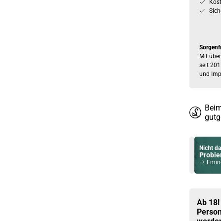
Kos
Sich
Sorgenf
Mit über
seit 201
und Imp
Beim
gutg
Nicht da
Probier
Eminent
Du willst 
Schau ma
Suorin 
Ab 18!
Person