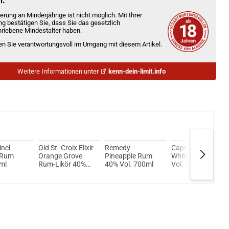
n.
erung an Minderjährige ist nicht möglich. Mit Ihrer
ng bestätigen Sie, dass Sie das gesetzlich
riebene Mindestalter haben.
ien Sie verantwortungsvoll im Umgang mit diesem Artikel.
Weitere Informationen unter
kenn-dein-limit.info
inel
Old St. Croix Elixir
Remedy
Captain Morgan
 Rum
Orange Grove
Pineapple Rum
White Rum 37,5%
ml
Rum-Likör 40%
40% Vol. 700ml
Vol. 700ml
Vol. 700ml