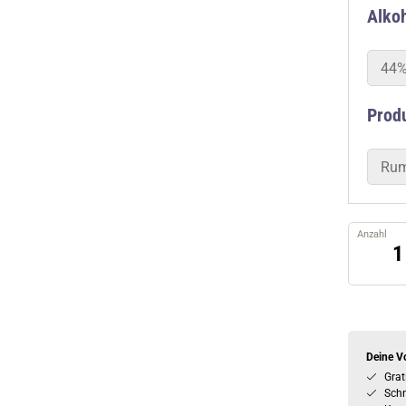
Alkoh
44%
Prod
Ru
Anzahl
Deine Vo
Grat
Schn