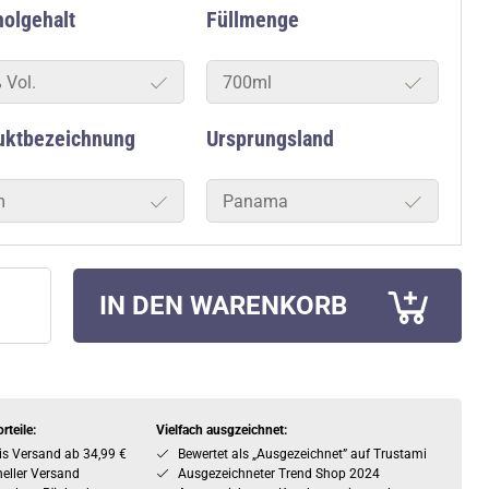
olgehalt
Füllmenge
 Vol.
700ml
uktbezeichnung
Ursprungsland
m
Panama
IN DEN WARENKORB
rteile:
Vielfach ausgzeichnet:
is Versand ab 34,99 €
Bewertet als „Ausgezeichnet” auf Trustami
eller Versand
Ausgezeichneter Trend Shop 2024