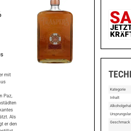
%
es
TECH
er mit
aus
Kategorie
n Paz,
Inhalt
nstädten
Alkoholgehal
kantes
Ursprungsla
tzt. Als
Geschmack
t er den
tillat