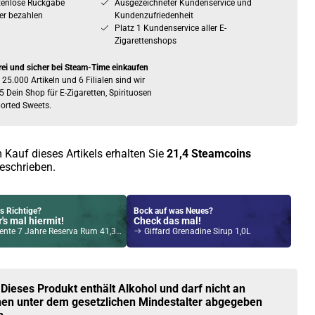
tenlose Rückgabe
Ausgezeichneter Kundenservice und
er bezahlen
Kundenzufriedenheit
Platz 1 Kundenservice aller E-
Zigarettenshops
rei und sicher bei Steam-Time einkaufen
 25.000 Artikeln und 6 Filialen sind wir
5 Dein Shop für E-Zigaretten, Spirituosen
orted Sweets.
 Kauf dieses Artikels erhalten Sie
21,4
Steamcoins
eschrieben.
s Richtige?
Bock auf was Neues?
's mal hiermit!
Check das mal!
e 7 Jahre Reserva Rum 41,3% Vol. 700ml
Giffard Grenadine Sirup 1,0L
Kröten sparen?
l hier!
Ace 2ml 1000mAh Pod Kit Weiss
 Dieses Produkt enthält Alkohol und darf nicht an
en unter dem gesetzlichen Mindestalter abgegeben