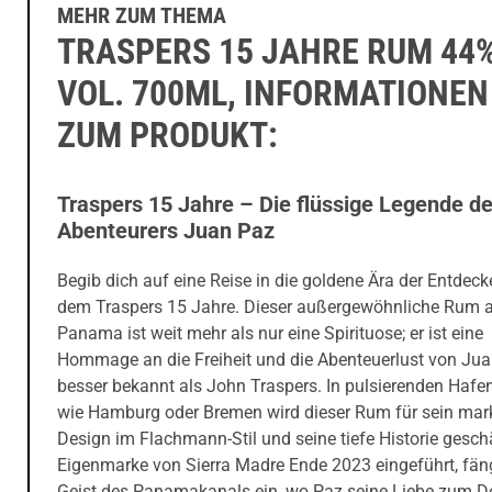
MEHR ZUM THEMA
TRASPERS 15 JAHRE RUM 44
VOL. 700ML, INFORMATIONEN
ZUM PRODUKT:
Traspers 15 Jahre – Die flüssige Legende d
Abenteurers Juan Paz
Begib dich auf eine Reise in die goldene Ära der Entdeck
dem Traspers 15 Jahre. Dieser außergewöhnliche Rum 
Panama ist weit mehr als nur eine Spirituose; er ist eine
Hommage an die Freiheit und die Abenteuerlust von Jua
besser bekannt als John Traspers. In pulsierenden Hafe
wie Hamburg oder Bremen wird dieser Rum für sein mar
Design im Flachmann-Stil und seine tiefe Historie geschä
Eigenmarke von Sierra Madre Ende 2023 eingeführt, fäng
Geist des Panamakanals ein, wo Paz seine Liebe zum Des