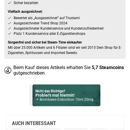
Sicher bezahlen
Vielfach ausgzeichnet:
Bewertet als „Ausgezeichnet” auf Trustami
Ausgezeichneter Trend Shop 2024
Ausgezeichneter Kundenservice und Kundenzufriedenheit
Platz 1 Kundenservice aller E-Zigarettenshops
Sorgenfrei und sicher bei Steam-Time einkaufen
Mit über 25.000 Artikeln und 6 Filialen sind wir seit 2015 Dein Shop für E-
Zigaretten, Spirituosen und Imported Sweets.
Beim Kauf dieses Artikels erhalten Sie
5,7
Steamcoins
gutgeschrieben.
Nicht das Richtige?
Probier's mal hiermit!
Brombeere Eisbonbon 10ml 20mg NicSalt Liquid by Culami
Bock auf was Neues?
Check das mal!
Kiwi Chiller 15ml Longfill Aroma by Big Mouth
AUCH INTERESSANT