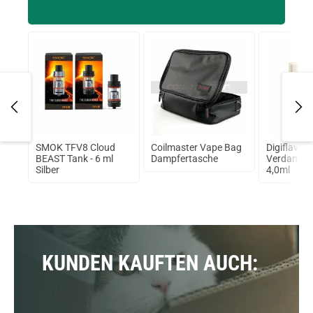
7
SMOK TFV8 Cloud
Coilmaster Vape Bag
Digiflavor 
BEAST Tank - 6 ml
Dampfertasche
Verdampfe
n
Silber
4,0ml
KUNDEN KAUFTEN AUCH: