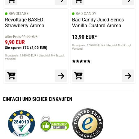
REVOLTAGE
BAD CANDY
Revoltage BASED
Bad Candy Juicd Series
Strawberry Aroma
Vanilla Custard Aroma
13,90 EUR*
alter Preis 11,90 EUR
9,90 EUR
Grundpreis: 1.390,00 EUR / Liter
inkl. MwSt. zzgl.
Sie sparen 17%
(2,00 EUR)
Versand
Grundpreis: 1.980,00 EUR / Liter
inkl. MwSt. zzgl.
Versand
EINFACH
UND SICHER
EINKAUFEN