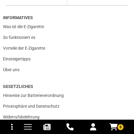
INFORMATIVES
Was ist die E-Zigarette
So funktioniert es
Vorteile der E-Zigarette
Einsteigertipps
Über uns
GESETZLICHES
Hinweise zur Batterieverordnung
Privatsphäre und Datenschutz
tomaten
fer- und Versandkosten
Widerrufsbelehrung
0
Unsere AGB