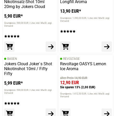
Nikotinsalz-Shot 10ml
Longfill Aroma
20mg by Jokers Cloud
13,90 EUR*
5,90 EUR*
Grundpreis: 1.390,00 EUR / Liter
inkl. MwSt. zzgl.
Versand
Grundpreis: 590,00 EUR / Liter
inkl. MwSt. zzgl.
Versand
BASEN
REVOLTAGE
Jokers Cloud Joker`s Shot
Revoltage OASYS Lemon
Nikotinshot 10ml / Fifty
Ice Aroma
Fifty
alter Preis 14,90 EUR
12,90 EUR
5,99 EUR*
Sie sparen 13%
(2,00 EUR)
Grundpreis: 599,00 EUR / Liter
inkl. MwSt. zzgl.
Versand
Grundpreis: 1.612,50 EUR / Liter
inkl. MwSt. zzgl.
Versand