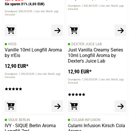
Sie sparen 31%
(4,00 EUR)
Grundpreis: 1.842,86 EUR / Liter
inkl. MwSt. zzgl.
Versand
Grundpreis: 890,00 EUR / Liter
inkl. MwSt. zzgl.
Versand
N’EIS
DEXTER JUICE LAB
Vanille 10ml Longfill Aroma
Just Vanilla Creamy Series
by n‘Eis
10ml Longfill Aroma by
Dexter's Juice Lab
12,90 EUR*
12,90 EUR*
Grundpreis: 1.290,00 EUR / Liter
inkl. MwSt. zzgl.
Versand
Grundpreis: 1.290,00 EUR / Liter
inkl. MwSt. zzgl.
Versand
SIQUE BERLIN
CULAMI INFUSION
IVY - SIQUE Berlin Aroma
Culami Infusion Kirsch Cola