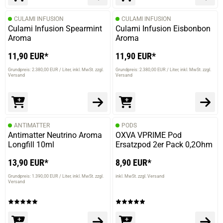
CULAMI INFUSION
CULAMI INFUSION
Culami Infusion Spearmint
Culami Infusion Eisbonbon
Aroma
Aroma
11,90 EUR*
11,90 EUR*
Grundpreis: 2.380,00 EUR / Liter
inkl. MwSt. zzgl.
Grundpreis: 2.380,00 EUR / Liter
inkl. MwSt. zzgl.
Versand
Versand
ANTIMATTER
PODS
Antimatter Neutrino Aroma
OXVA VPRIME Pod
Longfill 10ml
Ersatzpod 2er Pack 0,2Ohm
13,90 EUR*
8,90 EUR*
Grundpreis: 1.390,00 EUR / Liter
inkl. MwSt. zzgl.
inkl. MwSt. zzgl. Versand
Versand