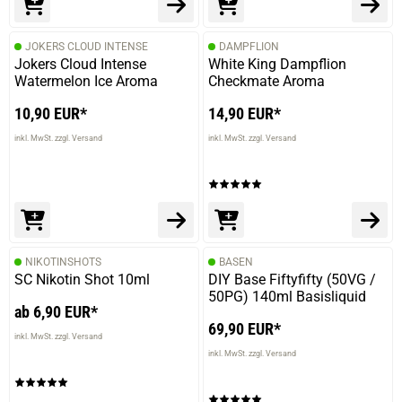
JOKERS CLOUD INTENSE
DAMPFLION
Jokers Cloud Intense
White King Dampflion
Watermelon Ice Aroma
Checkmate Aroma
10,90 EUR*
14,90 EUR*
inkl. MwSt. zzgl. Versand
inkl. MwSt. zzgl. Versand
NIKOTINSHOTS
BASEN
SC Nikotin Shot 10ml
DIY Base Fiftyfifty (50VG /
50PG) 140ml Basisliquid
ab 6,90 EUR*
69,90 EUR*
inkl. MwSt. zzgl. Versand
inkl. MwSt. zzgl. Versand