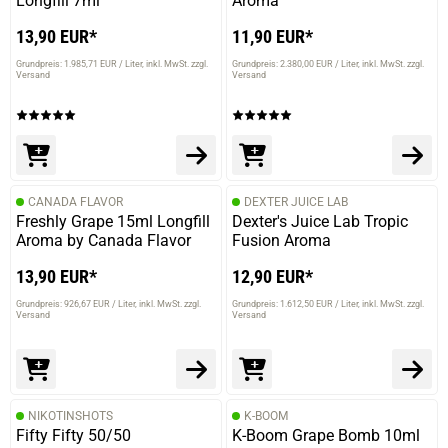
Longfill 7ml
Aroma
13,90 EUR*
11,90 EUR*
Grundpreis: 1.985,71 EUR / Liter
inkl. MwSt. zzgl.
Grundpreis: 2.380,00 EUR / Liter
inkl. MwSt. zzgl.
Versand
Versand
CANADA FLAVOR
DEXTER JUICE LAB
Freshly Grape 15ml Longfill
Dexter's Juice Lab Tropic
Aroma by Canada Flavor
Fusion Aroma
13,90 EUR*
12,90 EUR*
Grundpreis: 926,67 EUR / Liter
inkl. MwSt. zzgl.
Grundpreis: 1.612,50 EUR / Liter
inkl. MwSt. zzgl.
Versand
Versand
NIKOTINSHOTS
K-BOOM
Fifty Fifty 50/50
K-Boom Grape Bomb 10ml