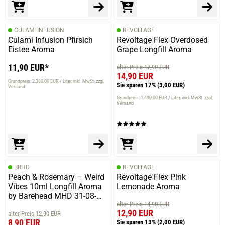
CULAMI INFUSION
REVOLTAGE
Culami Infusion Pfirsich
Revoltage Flex Overdosed
Eistee Aroma
Grape Longfill Aroma
11,90 EUR*
alter Preis 17,90 EUR
14,90 EUR
Grundpreis: 2.380,00 EUR / Liter
inkl. MwSt. zzgl.
Sie sparen 17%
(3,00 EUR)
Versand
Grundpreis: 1.490,00 EUR / Liter
inkl. MwSt. zzgl.
Versand
BRHD
REVOLTAGE
Peach & Rosemary – Weird
Revoltage Flex Pink
Vibes 10ml Longfill Aroma
Lemonade Aroma
by Barehead MHD 31-08-
alter Preis 14,90 EUR
2025
12,90 EUR
alter Preis 12,90 EUR
8,90 EUR
Sie sparen 13%
(2,00 EUR)