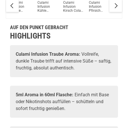
lon
Culami
Culami
Culami
Culami
Culami
Du willst Kröten sparen?
ml
Infusion
Infusion
Infusion
Infusion
Infusion
Schau mal hier!
Kühle
Kühle
Kirsch Cola
Pfirsich
Eisbonb
OneVape Air MOD 60 1500mAh 6,0ml Pod Kit Rot
y
Banane
Mango
Aroma
Eistee
Aroma
Aroma
Aroma
Aroma
AUF DEN PUNKT GEBRACHT
HIGHLIGHTS
Culami
Infusion Traube Aroma:
Vollreife,
dunkle Traube trifft auf intensive Süße – saftig,
fruchtig, absolut authentisch.
5ml Aroma in 60ml Flasche:
Einfach mit
Base
oder
Nikotinshots
auffüllen – schütteln und
sofort fruchtig genießen.