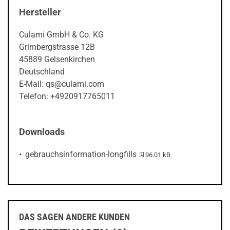
Hersteller
Culami GmbH & Co. KG
Grimbergstrasse 12B
45889 Gelsenkirchen
Deutschland
E-Mail: qs@culami.com
Telefon: +4920917765011
Downloads
PDF-Datei:
gebrauchsinformation-longfills
96.01 kB
DAS SAGEN ANDERE KUNDEN