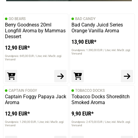
GO BEARS
BAD CANDY
Berry Goodness 20ml
Bad Candy Juicd Series
Longfill Aroma by Mammas
Orange Vanilla Aroma
Dessert
13,90 EUR*
12,90 EUR*
Grundpreis: 1.390,00 EUR / Liter
inkl. MwSt. zzgl.
Versand
Grundpreis: 645,00 EUR / Liter
inkl. MwSt. zzgl.
Versand
CAPTAIN FOGGY
TOBACCO DOCKS
Captain Foggy Papaya Jack
Tobacco Docks Shoreditch
Aroma
Smoked Aroma
12,90 EUR*
9,90 EUR*
Grundpreis: 1.290,00 EUR / Liter
inkl. MwSt. zzgl.
Grundpreis: 2.475,00 EUR / Liter
inkl. MwSt. zzgl.
Versand
Versand