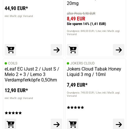
20mg
44,90 EUR*
alter Preis 9,90 EUR
inkl. MwSt. zzgl. Versand
8,49 EUR
Sie sparen 14%
(1,41 EUR)
Grundpreis: 849,00 EUR / Liter
inkl. MwSt. zzgl.
Versand
COILS
JOKERS CLOUD
eLeaf EC iJust 2 / iJust S /
Jokers Cloud Tabak Honey
Melo 2 + 3 / Lemo 3
Liquid 3 mg / 10ml
Verdampferköpfe 0,5Ohm
7,49 EUR*
12,90 EUR*
Grundpreis: 749,00 EUR / Liter
inkl. MwSt. zzgl.
Versand
inkl. MwSt. zzgl. Versand