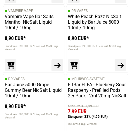
VAMPIRE VAPE
DR.VAPES
Vampire Vape Bar Salts
White Peach Razz NicSalt
Menthol NicSalt Liquid
Liquid by Bar Juice 5000
10ml / 10mg
10ml / 10mg
8,90 EUR*
8,90 EUR*
Grundpreis: 890,00 EUR / Liter
inkl. MwSt. zzgl.
Grundpreis: 890,00 EUR / Liter
inkl. MwSt. zzgl.
Versand
Versand
DR.VAPES
MEHRWEG SYSTEME
Bar Juice 5000 Grape
ElfBar ELFA - Blueberry Sour
Gummy Bear NicSalt Liquid
Raspberry - Prefilled Pods
10ml / 10mg
2er Pack - 2ml 20mg NicSalt
8,90 EUR*
alter Preis 11,99 EUR
7,99 EUR
Grundpreis: 890,00 EUR / Liter
inkl. MwSt. zzgl.
Sie sparen 33%
(4,00 EUR)
Versand
inkl. MwSt. zzgl. Versand