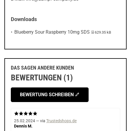
Downloads
PDF-Datei:
Blueberry Sour Raspberry 10mg SDS
629.35 kB
DAS SAGEN ANDERE KUNDEN
BEWERTUNGEN (1)
BEWERTUNG SCHREIBEN
25.02.2024 — via
Trustedshops.de
Dennis M.