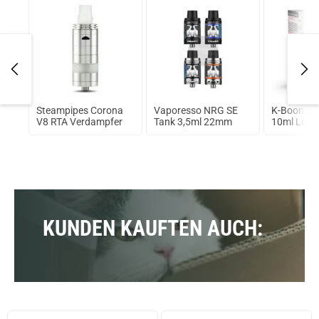
ano
Steampipes Corona
Vaporesso NRG SE
K-Boom S
od
V8 RTA Verdampfer
Tank 3,5ml 22mm
10ml Longf
KUNDEN KAUFTEN AUCH: