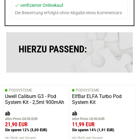
verifizierter Onlinekauf.
Die Bewertung erfolgte ohne Abgabe eines Kommentars
HIERZU PASSEND:
PODSYSTEME
PODSYSTEME
Uwell Caliburn G3 - Pod
ElfBar ELFA Turbo Pod
System Kit - 2,5ml 900mAh
System Kit
ab
ab
alter Preis 24,90 EUR
alter Preis 13,90 EUR
21,90 EUR
11,99 EUR
Sie sparen 12%
(3,00 EUR)
Sie sparen 14%
(1,91 EUR)
inkl. MwSt. zzgl. Versand
inkl. MwSt. zzgl. Versand