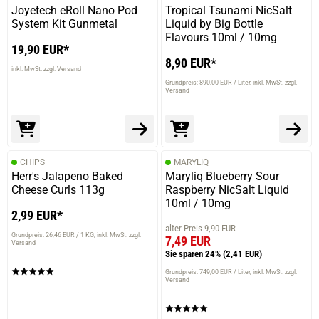
Joyetech eRoll Nano Pod
Tropical Tsunami NicSalt
System Kit Gunmetal
Liquid by Big Bottle
Flavours 10ml / 10mg
19,90 EUR*
8,90 EUR*
inkl. MwSt. zzgl. Versand
Grundpreis: 890,00 EUR / Liter
inkl. MwSt. zzgl.
Versand
CHIPS
MARYLIQ
Herr's Jalapeno Baked
Maryliq Blueberry Sour
Cheese Curls 113g
Raspberry NicSalt Liquid
10ml / 10mg
2,99 EUR*
alter Preis 9,90 EUR
Grundpreis: 26,46 EUR / 1 KG
inkl. MwSt. zzgl.
7,49 EUR
Versand
Sie sparen 24%
(2,41 EUR)
Grundpreis: 749,00 EUR / Liter
inkl. MwSt. zzgl.
Versand