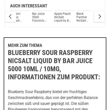
AUCH INTERESSANT
Unicorn
Bar Juice
Apple Peach
Black
Strawber
ruit
Shake
5000
NicSalt
Panther
Ice Cre
NicSalt
Fizzomix
Liquid by Bar
NicSalt
NicSalt
Liquid by Bar
NicSalt
Juice 5000
Liquid by Dr.
Liquid b
 Bar
Juice 5000
Liquid
Vapes
Juice 5
00
MEHR ZUM THEMA
BLUEBERRY SOUR RASPBERRY
NICSALT LIQUID BY BAR JUICE
5000 10ML / 10MG,
INFORMATIONEN ZUM PRODUKT:
Blueberry Sour Raspberry bietet ein fruchtiges
Geschmackserlebnis, das von der perfekten Balance
zwischen süß und sauer geprägt ist. Die süßen
Blaubeeren harmonieren hervorragend mit den