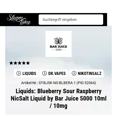
Liquids
Dr.Vapes
Blueberry Sour Raspberry NicSalt Liquid by Bar Juice 5000 10ml / 10mg
Steam time
LIQUIDS
DR.VAPES
NIKOTINSALZ
Artikel-Nr.: ST-BJ5K-NS-BLBERA-1 (PID 52064)
Liquids: Blueberry Sour Raspberry
NicSalt Liquid by Bar Juice 5000 10ml
/ 10mg