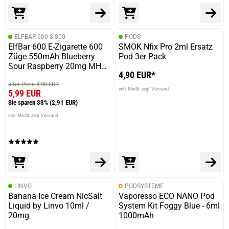
ELFBAR 600 & 800
PODS
ElfBar 600 E-Zigarette 600
SMOK Nfix Pro 2ml Ersatz
Züge 550mAh Blueberry
Pod 3er Pack
Sour Raspberry 20mg MHD
4,90 EUR*
31-12-2023
alter Preis 8,90 EUR
inkl. MwSt. zzgl. Versand
5,99 EUR
Sie sparen 33%
(2,91 EUR)
inkl. MwSt. zzgl. Versand
LINVO
PODSYSTEME
Banana Ice Cream NicSalt
Vaporesso ECO NANO Pod
Liquid by Linvo 10ml /
System Kit Foggy Blue - 6ml
20mg
1000mAh