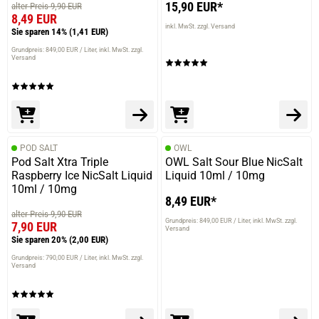
15,90 EUR*
alter Preis 9,90 EUR
8,49 EUR
inkl. MwSt. zzgl. Versand
Sie sparen 14%
(1,41 EUR)
Grundpreis: 849,00 EUR / Liter
inkl. MwSt. zzgl.
Versand
POD SALT
OWL
Pod Salt Xtra Triple
OWL Salt Sour Blue NicSalt
Raspberry Ice NicSalt Liquid
Liquid 10ml / 10mg
10ml / 10mg
8,49 EUR*
alter Preis 9,90 EUR
Grundpreis: 849,00 EUR / Liter
inkl. MwSt. zzgl.
7,90 EUR
Versand
Sie sparen 20%
(2,00 EUR)
Grundpreis: 790,00 EUR / Liter
inkl. MwSt. zzgl.
Versand