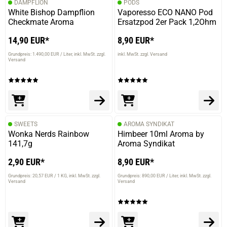
DAMPFLION
PODS
White Bishop Dampflion
Vaporesso ECO NANO Pod
Checkmate Aroma
Ersatzpod 2er Pack 1,2Ohm
14,90 EUR*
8,90 EUR*
Grundpreis: 1.490,00 EUR / Liter
inkl. MwSt. zzgl.
inkl. MwSt. zzgl. Versand
Versand
SWEETS
AROMA SYNDIKAT
Wonka Nerds Rainbow
Himbeer 10ml Aroma by
141,7g
Aroma Syndikat
2,90 EUR*
8,90 EUR*
prev
next
Grundpreis: 20,57 EUR / 1 KG
inkl. MwSt. zzgl.
Grundpreis: 890,00 EUR / Liter
inkl. MwSt. zzgl.
Versand
Versand