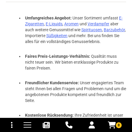
Umfangreiches Angebot:
Unser Sortiment umfasst
E-
Zigaretten
,
E-Liquids
,
Aromen
und
Verdampfer
aber
auch weitere Genussmittel wie
Spirituosen
,
Barzubehör
,
Importierte
Süßigkeiten
und mehr. Bei uns finden Sie
alles für ein vollständiges Genusserlebnis.
Faires Preis-Leistungs-Verhältnis:
Qualität muss
nicht teuer sein. Wir bieten erstklassige Produkte zu
fairen Preisen.
Freundlicher Kundenservice:
Unser engagiertes Team
steht Ihnen bei allen Fragen und Problemen rund um die
angebotenen Produkte kompetent und freundlich zur
Seite.
tomaten
fer- und Versandkosten
Kostenlose Rücksendung:
Ihre Zufriedenheit ist unser
Ziel. Bei Bedarf bieten wir Ihnen eine kostenlose
0
Rücksendung an.