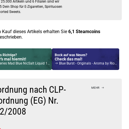
 25.000 Artikeln und 6 Filialen sind wir
5 Dein Shop für E-Zigaretten, Spirituosen
orted Sweets.
 Kauf dieses Artikels erhalten Sie
6,1
Steamcoins
eschrieben.
s Richtige?
Bock auf was Neues?
's mal hiermit!
Check das mal!
ies Mad Blue NicSalt Liquid 10ml / 20mg
Blue Burst - Originals - Aroma by Riot Squad
Kröten sparen?
l hier!
Pado Pod System Kit Lila
ordnung nach CLP-
MEHR
ordnung (EG) Nr.
2/2008