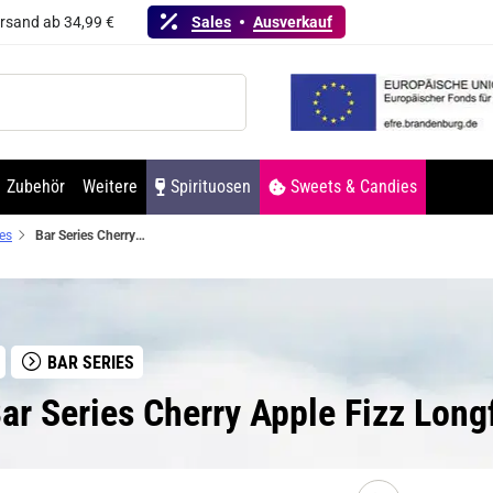
ersand ab 34,99 €
Sales
Ausverkauf
Zubehör
Weitere
Spirituosen
Sweets & Candies
ies
Bar Series Cherry Apple Fizz Longfill Aroma
BAR SERIES
r Series Cherry Apple Fizz Long