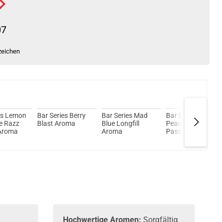
07
zeichen
es Lemon
Bar Series Berry
Bar Series Mad
Bar Series Lemon
e Razz
Blast Aroma
Blue Longfill
Peach
 Aroma
Aroma
Passionfruit
Longfill Aroma
Hochwertige Aromen:
Sorgfältig