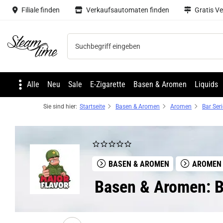
Filiale finden
Verkaufsautomaten finden
Gratis V
Steam time
Alle
Neu
Sale
E-Zigarette
Basen & Aromen
Liquids
Sie sind hier:
Startseite
Basen & Aromen
Aromen
Bar Ser
BASEN & AROMEN
AROMEN
Basen & Aromen: Ba