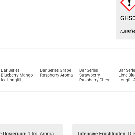
GHS
Ausrufe
Bar Series
Bar Series Grape
Bar Series
Bar Seri
Blueberry Mango
Raspberry Aroma
Strawberry
Lime Blu
Ice Longfill
Raspberry Cherry
Longfill
Aroma
Longfill Aroma
e Dosierung:
10ml Aroma
Intensive Fruchtnoten:
Die