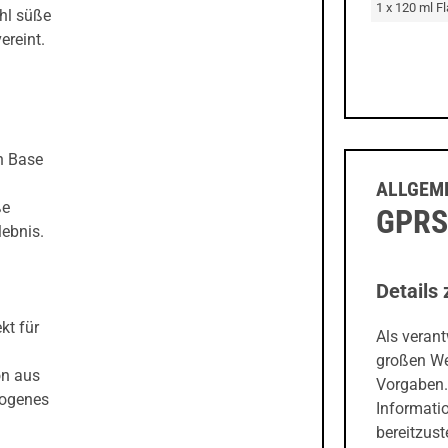
1 x 120 ml F
hl süße
ereint.
n Base
ALLGEME
ße
GPRS
ebnis.
Details 
kt für
Als veran
großen We
on aus
Vorgaben.
wogenes
Informati
bereitzust