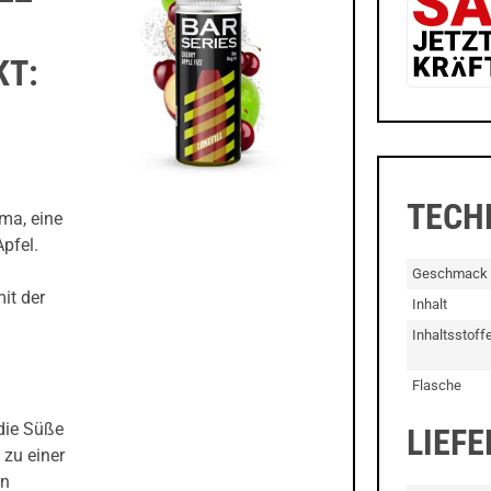
KT:
TECH
oma, eine
pfel.
Geschmack
it der
Inhalt
Inhaltsstoff
Flasche
 die Süße
LIEF
 zu einer
in