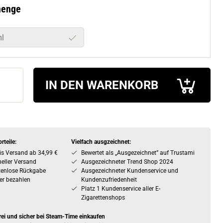
menge
l
IN DEN WARENKORB
rteile:
Vielfach ausgzeichnet:
is Versand ab 34,99 €
Bewertet als „Ausgezeichnet” auf Trustami
eller Versand
Ausgezeichneter Trend Shop 2024
tenlose Rückgabe
Ausgezeichneter Kundenservice und
er bezahlen
Kundenzufriedenheit
Platz 1 Kundenservice aller E-
Zigarettenshops
rei und sicher bei Steam-Time einkaufen