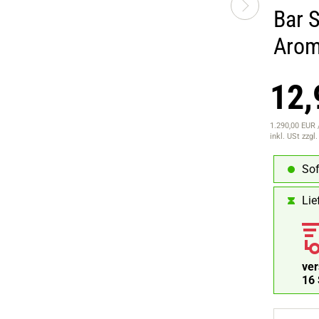
Bar S
Aro
12,
1.290,00 EUR /
inkl. USt
zzgl
Sof
Lie
ve
15