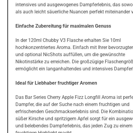
intensives und ausgewogenes Dampferlebnis, das sowo
als auch leicht säuerliche Nuancen perfekt miteinander v
Einfache Zubereitung für maximalen Genuss
In der 120ml Chubby V3 Flasche erhalten Sie 10ml
hochkonzentriertes Aroma. Einfach mit Ihrer bevorzugte
und optional NicShots auffüllen, um die gewünschte
Nikotinstärke zu erreichen. Die großzügige Flaschengrö
ermöglicht ein langanhaltendes und intensives Dampferl
Ideal für Liebhaber fruchtiger Aromen
Das Bar Series Cherry Apple Fizz Longfill Aroma ist perfe
Dampfer, die auf der Suche nach einem fruchtigen und
erfrischenden Geschmackserlebnis sind. Die Kombinati
süßer Kirsche und spritzigem Apfel sorgt für ein ausge
und belebendes Dampferlebnis, das jeden Zug zu einem
fruchtigen Highlight macht.