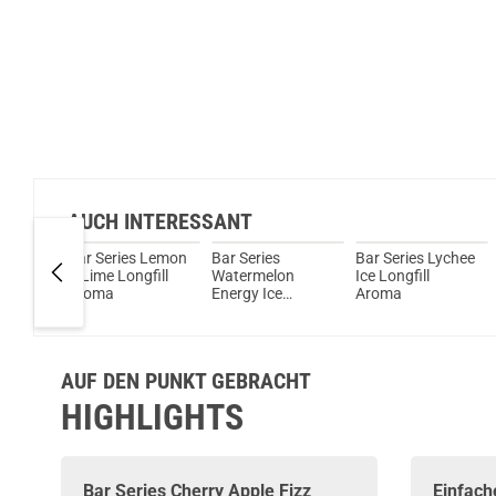
AUCH INTERESSANT
e Pink
Bar Series Lemon
Bar Series
Bar Series Lychee
& Lime Longfill
Watermelon
Ice Longfill
Aroma
Energy Ice
Aroma
Longfill Aroma
AUF DEN PUNKT GEBRACHT
HIGHLIGHTS
Bar Series Cherry Apple Fizz
Einfach