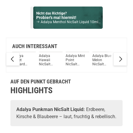
Nicht das Richtige?
Probier's mal hiermit!
Adalya Menthol NicSalt Liquid 10ml / 20mg
Bock auf was Neues?
Check das mal!
#001 - PINK mellow (50ml) Plus Liquid by 187 Strassenbande
AUCH INTERESSANT
Adalya
Adalya
Adalya Mint
Adalya Blue
Adalya 
Du willst Kröten sparen?
Sweet
Hawaii
Point
Melon
Two App
Schau mal hier!
Custard
NicSalt
NicSalt
NicSalt
NicSalt
Dovpo Ayce Pro Pod System Kit Silber
Tobacco
Liquid
Liquid
Liquid
Liquid
NicSalt
Liquid
AUF DEN PUNKT GEBRACHT
HIGHLIGHTS
Adalya
Punkman NicSalt Liquid:
Erdbeere,
Kirsche & Blaubeere – laut, fruchtig & rebellisch.