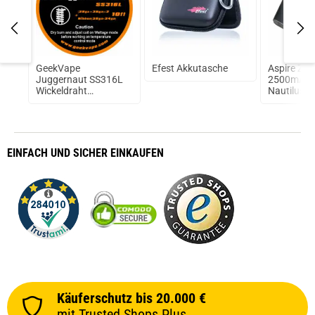
prev
next
GeekVape
Efest Akkutasche
Aspire Zel
Juggernaut SS316L
2500mAh i
Wickeldraht
Nautilus 2 
(3,30€/1m)
EINFACH
UND SICHER
EINKAUFEN
Käuferschutz bis 20.000 €
mit Trusted Shops Plus