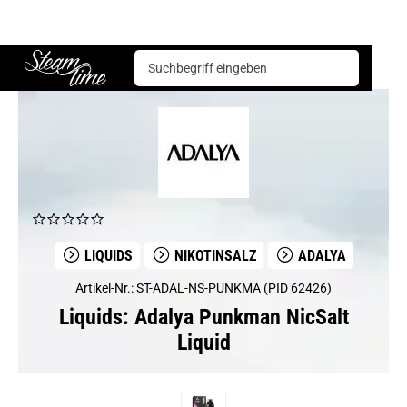
Liquids
Adalya
Adalya Punkman NicSalt Liquid
Steam time
LIQUIDS
NIKOTINSALZ
ADALYA
Artikel-Nr.: ST-ADAL-NS-PUNKMA (PID 62426)
Liquids: Adalya Punkman NicSalt
Liquid