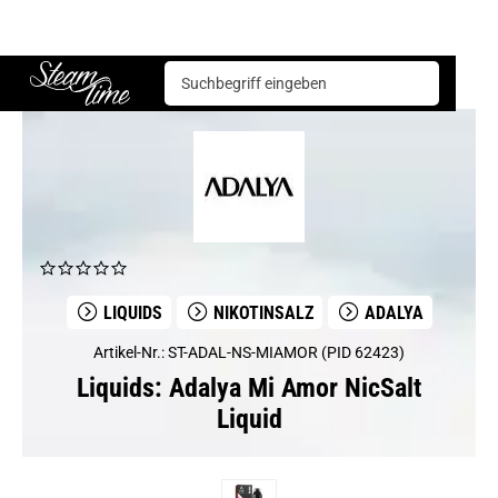
Liquids
Adalya
Adalya Mi Amor NicSalt Liquid
Steam time
LIQUIDS
NIKOTINSALZ
ADALYA
Artikel-Nr.: ST-ADAL-NS-MIAMOR (PID 62423)
Liquids: Adalya Mi Amor NicSalt
Liquid