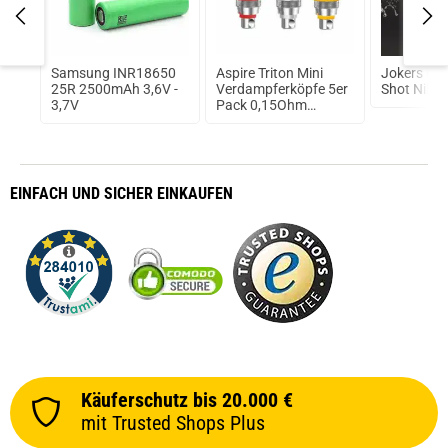
prev
next
e
Samsung INR18650
Aspire Triton Mini
Jokers Clo
k
25R 2500mAh 3,6V -
Verdampferköpfe 5er
Shot Nikot
3,7V
Pack 0,15Ohm
(Ni200)
EINFACH
UND SICHER
EINKAUFEN
Käuferschutz bis 20.000 €
mit Trusted Shops Plus