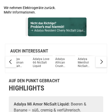
Wir nehmen Elektrogeräte zurück.
Mehr Informationen.
Nicht das Richtige?
Probier's mal hiermit!
Adalya Resident Cherry NicSalt Liquid 10ml / 20mg
Bock auf was Neues?
Check das mal!
Frozen OWL Peach NicSalt Liquid 10ml / 20mg
AUCH INTERESSANT
Adalya
Adalya Love
Adalya
Adalya
Adalya 
Du willst Kröten sparen?
op
Punkman
66 NicSalt
African
Menthol
Berry Ni
Schau mal hier!
NicSalt
Liquid
Crush
NicSalt
Liquid
Vaptio Pado Pod System Kit Lila
Liquid
NicSalt
Liquid
Liquid
AUF DEN PUNKT GEBRACHT
HIGHLIGHTS
Adalya
Mi Amor NicSalt Liquid:
Beeren &
Banane – süß, cremig & verführerisch.