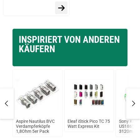
prev
next
INSPIRIERT VON ANDEREN
KÄUFERN
hm
Aspire Nautilus BVC
Eleaf iStick Pico TC 75
Sony Koni
Verdampferköpfe
Watt Express Kit
US18650V
1,8Ohm 5er Pack
3120mAh, 3
Flat Top 3