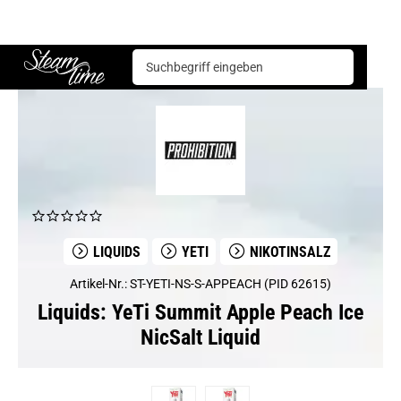
Liquids
YeTi
YeTi Summit Apple Peach Ice NicSalt Liquid
Steam time
LIQUIDS
YETI
NIKOTINSALZ
Artikel-Nr.: ST-YETI-NS-S-APPEACH (PID 62615)
Liquids: YeTi Summit Apple Peach Ice
NicSalt Liquid