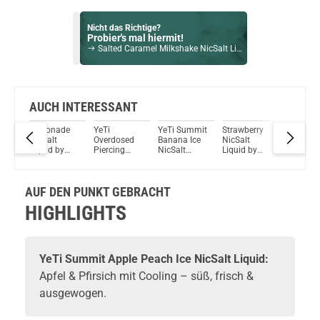
Nicht das Richtige?
Probier's mal hiermit!
Salted Caramel Milkshake NicSalt Liquid by Holy Cow 10ml / 20mg
Bock auf was Neues?
Check das mal!
Monkey Around Liquid by InnoCigs 6mg / 10ml
AUCH INTERESSANT
mmit
Lemonade
YeTi
YeTi Summit
Strawberry
YeTi Su
Du willst Kröten sparen?
ruit
NicSalt
Overdosed
Banana Ice
NicSalt
Sour Gr
Schau mal hier!
e
Liquid by
Piercing
NicSalt
Liquid by
Ice NicSa
Ijoy Luna 1,4ml 350mAh Pod System Kit Ocean Blue
Yeti
Peach
Liquid
Yeti
Liquid
NicSalt
Liquid
AUF DEN PUNKT GEBRACHT
HIGHLIGHTS
YeTi
Summit Apple Peach Ice NicSalt Liquid:
Apfel & Pfirsich mit Cooling – süß, frisch &
ausgewogen.