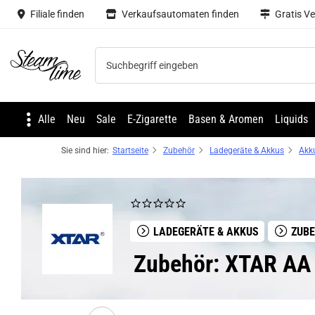
Filiale finden
Verkaufsautomaten finden
Gratis V
Steam time
Alle
Neu
Sale
E-Zigarette
Basen & Aromen
Liquids
Sie sind hier:
Startseite
Zubehör
Ladegeräte & Akkus
Akk
LADEGERÄTE & AKKUS
ZUB
Zubehör: XTAR AA