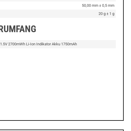
50,00 mm ± 0,5 mm
20 g ± 1 g
ERUMFANG
 1.5V 2700mWh Li-Ion Indikator Akku 1750mAh