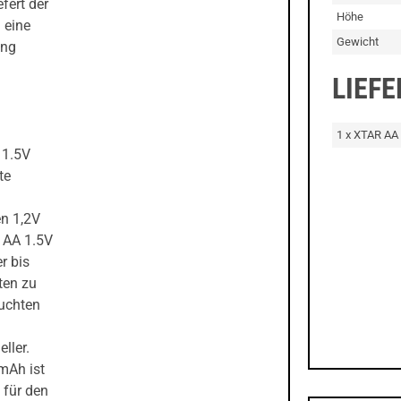
fert der
Höhe
 eine
Gewicht
ung
LIEF
1 x XTAR AA
 1.5V
te
n 1,2V
R AA 1.5V
r bis
ten zu
euchten
ller.
mAh ist
 für den