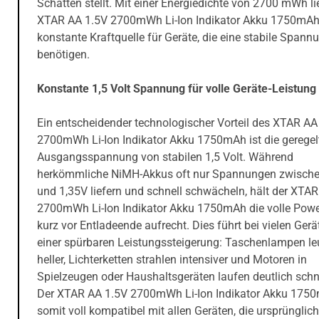
Schatten stellt. Mit einer Energiedichte von 2700 mWh lie
XTAR AA 1.5V 2700mWh Li-Ion Indikator Akku 1750mAh
konstante Kraftquelle für Geräte, die eine stabile Spann
benötigen.
Konstante 1,5 Volt Spannung für volle Geräte-Leistung
Ein entscheidender technologischer Vorteil des XTAR AA
2700mWh Li-Ion Indikator Akku 1750mAh ist die geregel
Ausgangsspannung von stabilen 1,5 Volt. Während
herkömmliche NiMH-Akkus oft nur Spannungen zwische
und 1,35V liefern und schnell schwächeln, hält der XTA
2700mWh Li-Ion Indikator Akku 1750mAh die volle Powe
kurz vor Entladeende aufrecht. Dies führt bei vielen Gerä
einer spürbaren Leistungssteigerung: Taschenlampen l
heller, Lichterketten strahlen intensiver und Motoren in
Spielzeugen oder Haushaltsgeräten laufen deutlich schne
Der XTAR AA 1.5V 2700mWh Li-Ion Indikator Akku 1750
somit voll kompatibel mit allen Geräten, die ursprünglich