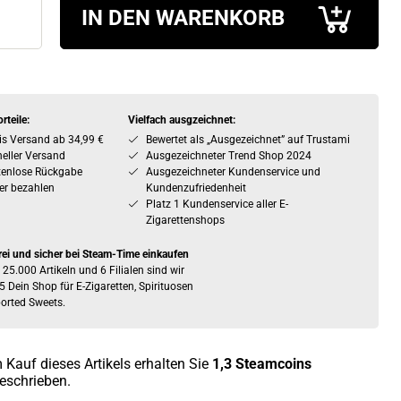
IN DEN WARENKORB
rteile:
Vielfach ausgzeichnet:
is Versand ab 34,99 €
Bewertet als „Ausgezeichnet” auf Trustami
eller Versand
Ausgezeichneter Trend Shop 2024
tenlose Rückgabe
Ausgezeichneter Kundenservice und
er bezahlen
Kundenzufriedenheit
Platz 1 Kundenservice aller E-
Zigarettenshops
rei und sicher bei Steam-Time einkaufen
 25.000 Artikeln und 6 Filialen sind wir
5 Dein Shop für E-Zigaretten, Spirituosen
orted Sweets.
 Kauf dieses Artikels erhalten Sie
1,3
Steamcoins
eschrieben.