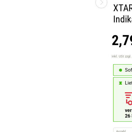
XTAR
Indi
2,7
inkl. USt
zzgl
Sof
Lie
ve
25
Anzahl