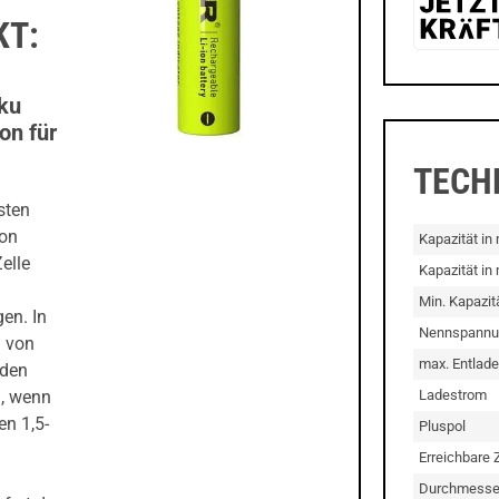
KT:
ku
on für
TECH
sten
Ion
Kapazität i
elle
Kapazität in
Min. Kapazit
en. In
Nennspannu
 von
max. Entlad
 den
Ladestrom
, wenn
en 1,5-
Pluspol
Erreichbare 
Durchmesse