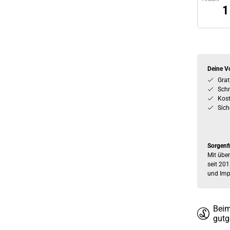
Deine Vo
Grat
Schn
Kos
Sich
Sorgenf
Mit über
seit 201
und Imp
Beim
gutg