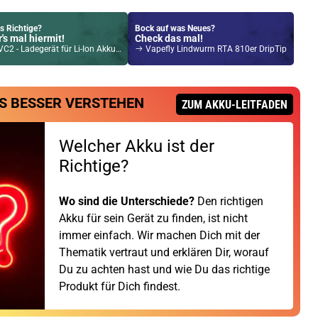
s Richtige?
Bock auf was Neues?
's mal hiermit!
Check das mal!
 Ladegerät für Li-Ion Akkus 3,6V - 3,7V incl. USB Kabel
Vapefly Lindwurm RTA 810er DripTip
Kröten sparen?
l hier!
S BESSER VERSTEHEN
 Q 2,0ml 900mAh Pod System Kit Silber
ZUM AKKU-LEITFADEN
Welcher Akku ist der
Richtige?
Wo sind die Unterschiede?
Den richtigen
Akku für sein Gerät zu finden, ist nicht
immer einfach. Wir machen Dich mit der
Thematik vertraut und erklären Dir, worauf
Du zu achten hast und wie Du das richtige
Produkt für Dich findest.