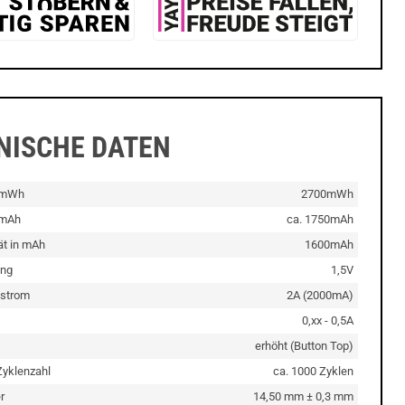
NISCHE DATEN
n mWh
2700mWh
 mAh
ca. 1750mAh
ät in mAh
1600mAh
ng
1,5V
estrom
2A (2000mA)
0,xx - 0,5A
erhöht (Button Top)
Zyklenzahl
ca. 1000 Zyklen
r
14,50 mm ± 0,3 mm