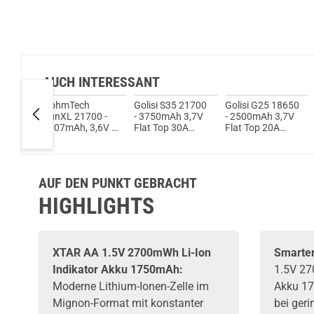
AUCH INTERESSANT
Slot
HohmTech
Golisi S35 21700
Golisi G25 18650
RunXL 21700 -
- 3750mAh 3,7V
- 2500mAh 3,7V
4007mAh, 3,6V -
Flat Top 30A
Flat Top 20A
3,7V Flat Top
ungeschützt
ungeschützt
38,6A
ungeschützt
AUF DEN PUNKT GEBRACHT
HIGHLIGHTS
XTAR
AA 1.5V 2700mWh Li-Ion
Smarter
Indikator Akku 1750mAh:
1.5V 27
Moderne Lithium-Ionen-Zelle im
Akku
17
Mignon-Format mit konstanter
bei geri