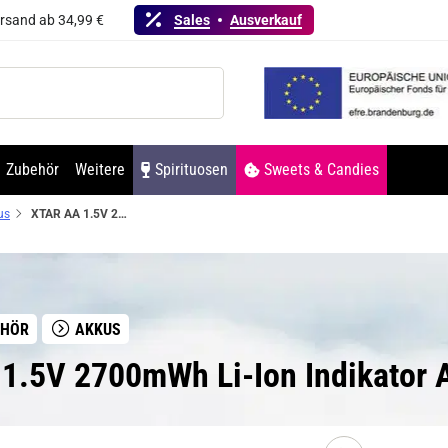
ersand ab 34,99 €
Sales
Ausverkauf
Zubehör
Weitere
Spirituosen
Sweets & Candies
us
XTAR AA 1.5V 2700mWh Li-Ion Indikator Akku 1750mAh
EHÖR
AKKUS
 1.5V 2700mWh Li-Ion Indikator