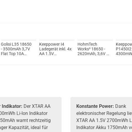
Golisi L35 18650
Keeppower I4
HohmTech
Keeppow
- 3500mAh 3,7V
Ladegerät inkl. 4x
Works² 18650 -
P1450I2
Flat Top 10A
AA 1.5V
2620mAh, 3,6V -
4300mWh
ungeschützt
4700mWh Li-Ion
3,7V Flat Top
2866mA
Akku
35,8A
4er Pack
ungeschützt
 Indikator:
Der XTAR AA
Konstante Power:
Dank
00mWh Li-Ion Indikator
elektronischer Regelung lie
50mAh warnt rechtzeitig
XTAR AA 1.5V 2700mWh Li
nger Kapazität, ideal für
Indikator Akku 1750mAh vo