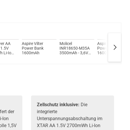
er AA
Aspire Vilter
Molicel
Aspire Vilter Pro
 1.5V
Power Bank
INR18650-M35A
Powerbank
 Li-Ion
1600mAh
3500mAh - 3,6V
1600mAh
h Akku
– 3,7V Flat Top
10A ungeschützt
Zellschutz inklusive:
Die
fert der
integrierte
-Ion
Unterspannungsabschaltung im
lle 1,5V
XTAR AA 1.5V 2700mWh Li-Ion