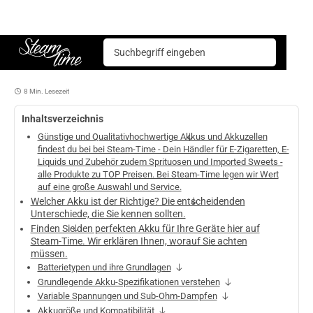
Lesenswerte Beiträge rund um den Einkauf bei Steam-Time
Welcher Akku ist der Richtige? Die entscheidenden Unterschiede, die Sie kennen sollten
Steam time
8 Min. Lesezeit
Inhaltsverzeichnis
Günstige und Qualitativhochwertige Akkus und Akkuzellen
findest du bei bei Steam-Time - Dein Händler für E-Zigaretten, E-
Liquids und Zubehör zudem Sprituosen und Imported Sweets -
alle Produkte zu TOP Preisen. Bei Steam-Time legen wir Wert
auf eine große Auswahl und Service.
Welcher Akku ist der Richtige? Die entscheidenden
Unterschiede, die Sie kennen sollten.
Finden Sie den perfekten Akku für Ihre Geräte hier auf
Steam-Time. Wir erklären Ihnen, worauf Sie achten
müssen.
Batterietypen und ihre Grundlagen
Grundlegende Akku-Spezifikationen verstehen
Variable Spannungen und Sub-Ohm-Dampfen
Akkugröße und Kompatibilität