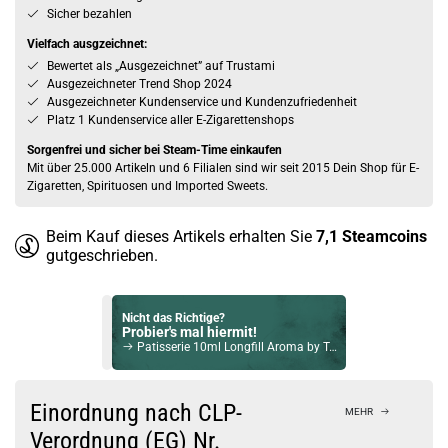
Sicher bezahlen
Vielfach ausgzeichnet:
Bewertet als „Ausgezeichnet” auf Trustami
Ausgezeichneter Trend Shop 2024
Ausgezeichneter Kundenservice und Kundenzufriedenheit
Platz 1 Kundenservice aller E-Zigarettenshops
Sorgenfrei und sicher bei Steam-Time einkaufen
Mit über 25.000 Artikeln und 6 Filialen sind wir seit 2015 Dein Shop für E-
Zigaretten, Spirituosen und Imported Sweets.
Beim Kauf dieses Artikels erhalten Sie
7,1
Steamcoins
gutgeschrieben.
Nicht das Richtige?
Probier's mal hiermit!
Patisserie 10ml Longfill Aroma by Tom Klark
Bock auf was Neues?
Check das mal!
Einordnung nach CLP-
MEHR
Honolulu Heights 10ml Longfill Aroma by Vape Distillery
Verordnung (EG) Nr.