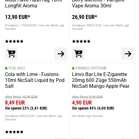
Longfill Aroma
Vape Aroma 30ml
13,90 EUR*
26,90 EUR*
Grundpreis: 1.390,00 EUR / Liter
inkl. MwSt. zzgl.
Grundpreis: 896,67 EUR / Liter
inkl. MwSt. zzgl.
Versand
Versand
POD SALT
EINWEG SYSTEME
Cola with Lime - Fusions
Linvo Bar Lite E-Zigarette
10ml NicSalt Liquid by Pod
20mg 600 Züge 550mAh
Salt
NicSalt Mango Apple Pear
alter Preis 10,90 EUR
alter Preis 8,90 EUR
8,49 EUR
4,90 EUR
Sie sparen 22%
(2,41 EUR)
Sie sparen 45%
(4,00 EUR)
Grundpreis: 849,00 EUR / Liter
inkl. MwSt. zzgl.
inkl. MwSt. zzgl. Versand
Versand