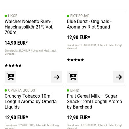
LIKÖR
RIOT SQUAD
Walcher Noisetto Rum-
Blue Burst - Originals -
Haselnusslikör 21% Vol.
Aroma by Riot Squad
700ml
12,90 EUR*
14,90 EUR*
Grundpreis: 2.580,00 EUR / Liter
inkl. MwSt. zzgl.
Versand
Grundpreis: 21,29 EUR / Liter
inkl. MwSt. zzgl.
Versand
OMERTA LIQUIDS
BRHD
Crunchy Tobacco 10ml
Fruit Cereal Milk – Sugar
Longfill Aroma by Omerta
Shack 12ml Longfill Aroma
Liquids
by Barehead
12,90 EUR*
12,90 EUR*
Grundpreis: 1.290,00 EUR / Liter
inkl. MwSt. zzgl.
Grundpreis: 1.075,00 EUR / Liter
inkl. MwSt. zzgl.
Versand
Versand