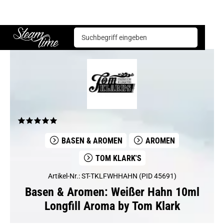
Basen & Aromen
Aromen
Tom Klark's
Weißer Hahn 10ml Longfill Aroma by Tom Klark
Steam time
BASEN & AROMEN
AROMEN
TOM KLARK'S
Artikel-Nr.: ST-TKLFWHHAHN (PID 45691)
Basen & Aromen: Weißer Hahn 10ml
Longfill Aroma by Tom Klark