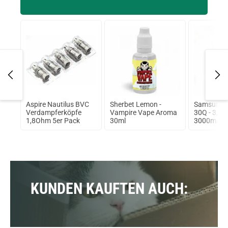
ax
Aspire Nautilus BVC
Sherbet Lemon -
Samsung I
 Kit
Verdampferköpfe
Vampire Vape Aroma
30Q - 3,6V 
1,8Ohm 5er Pack
30ml
3000mAh 
ungeschüt
Ionen Akk
KUNDEN KAUFTEN AUCH: