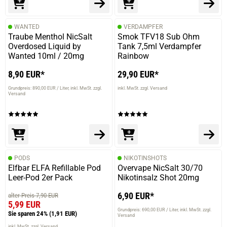
WANTED
VERDAMPFER
Traube Menthol NicSalt
Smok TFV18 Sub Ohm
Overdosed Liquid by
Tank 7,5ml Verdampfer
Wanted 10ml / 20mg
Rainbow
8,90 EUR*
29,90 EUR*
Grundpreis: 890,00 EUR / Liter
inkl. MwSt. zzgl.
inkl. MwSt. zzgl. Versand
Versand
PODS
NIKOTINSHOTS
Elfbar ELFA Refillable Pod
Overvape NicSalt 30/70
Leer-Pod 2er Pack
Nikotinsalz Shot 20mg
6,90 EUR*
alter Preis 7,90 EUR
5,99 EUR
Grundpreis: 690,00 EUR / Liter
inkl. MwSt. zzgl.
prev
next
Sie sparen 24%
(1,91 EUR)
Versand
inkl. MwSt. zzgl. Versand