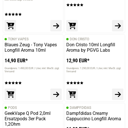
TONY VAPES
DON CRISTO
Blaues Zeug - Tony Vapes
Don Cristo 10ml Longfill
Longfill Aroma 10ml
Aroma by PGVG Labs
14,90 EUR*
12,90 EUR*
Grundpreis: 1.490,00 EUR / Liter
inkl. MwSt. zzgl.
Grundpreis: 1.290,00 EUR / Liter
inkl. MwSt. zzgl.
Versand
Versand
PODS
DAMPFDIDAS
GeekVape Q Pod 2,0ml
Dampfdidas Creamy
Ersatzpods 3er Pack
Cappuccino Longfill Aroma
1,2Ohm