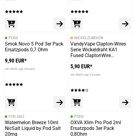
PODS
WICKELZUBEHÖR
Smok Novo 5 Pod 3er Pack
VandyVape Clapton-Wires
Ersatzpods 0,7 Ohm
Serie Wickeldraht KA1
Fused ClaptonWire
9,90 EUR*
KA1/28ga*2(=)+32ga 10ft
5,90 EUR*
inkl. MwSt. zzgl. Versand
inkl. MwSt. zzgl. Versand
POD SALT
PODS
Watermelon Breeze 10ml
OXVA Xlim Pro Pod 2ml
NicSalt Liquid by Pod Salt
Ersatzpods 3er Pack
20mg
0,8Ohm