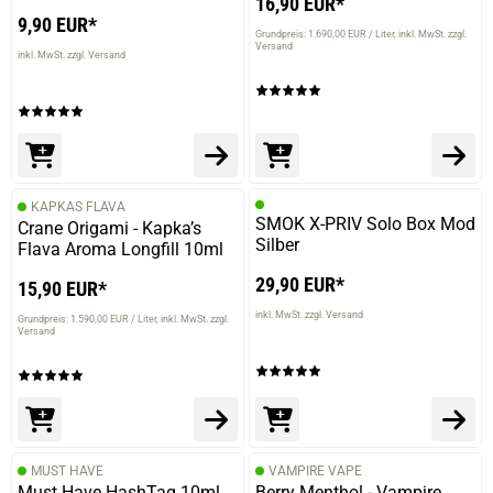
16,90 EUR*
9,90 EUR*
Grundpreis: 1.690,00 EUR / Liter
inkl. MwSt. zzgl.
Versand
inkl. MwSt. zzgl. Versand
KAPKAS FLAVA
SMOK X-PRIV Solo Box Mod
Crane Origami - Kapka’s
Silber
Flava Aroma Longfill 10ml
29,90 EUR*
15,90 EUR*
inkl. MwSt. zzgl. Versand
Grundpreis: 1.590,00 EUR / Liter
inkl. MwSt. zzgl.
Versand
MUST HAVE
VAMPIRE VAPE
Must Have HashTag 10ml
Berry Menthol - Vampire