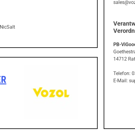
sales@vo
Verantw
NicSalt
Verord
PB-ViGoo
Goethestr
14712 Ra
Telefon: 
ER
E-Mail: s