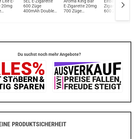
 Lite E-
5EL E-Zigarette
Aroma King Bar
ElfBar T600 E-
e 20mg
600 Züge
E-Zigarette 20mg
Zigarette 20mg
e
400mAh Double
700 Züge
600 Züge
NicSalt
Melon
550mAh NicSalt
550mAh NicSalt
ry Kiwi
Strawberry
Banana Milk
Guava
Du suchst noch mehr Angebote?
INE PRODUKTSICHERHEIT