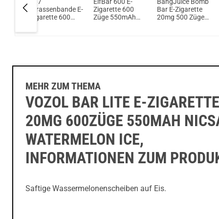
g Bar
187
ElfBar 600 E-
BangJuice Bomb
e 20mg
Strassenbande E-
Zigarette 600
Bar E-Zigarette
Zigarette 600
Züge 550mAh
20mg 500 Züge
cSalt
Züge 550mAh
Lychee Ice
400mAh NicSalt
ake
Zafari - Maxwell
InfraBlack
Edition
MEHR ZUM THEMA
VOZOL BAR LITE E-ZIGARETT
20MG 600ZÜGE 550MAH NICS
WATERMELON ICE,
INFORMATIONEN ZUM PRODU
Saftige Wassermelonenscheiben auf Eis.