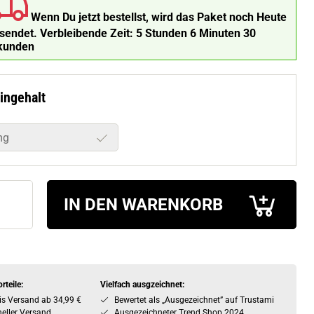
Wenn Du jetzt bestellst, wird das Paket noch Heute
rsendet.
Verbleibende Zeit:
5 Stunden 6 Minuten 29
kunden
ingehalt
mg
IN DEN WARENKORB
rteile:
Vielfach ausgzeichnet:
is Versand ab 34,99 €
Bewertet als „Ausgezeichnet” auf Trustami
eller Versand
Ausgezeichneter Trend Shop 2024