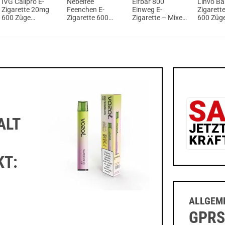
IVG Calipro E-
Nebelfee
Elfbar 800
Linvo Bar
Zigarette 20mg
Feenchen E-
Einweg E-
Zigarett
600 Züge
Zigarette 600
Zigarette – Mixed
600 Züg
580mAh Berries
Züge 500mAh
Berries
550mAh 
Watermelon
Strawberry
Strawber
Milkshake
E
ALT
KT:
ALLGEME
GPRS