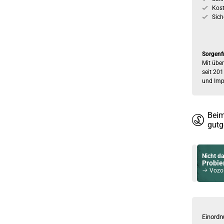
Kos
Sich
Sorgenf
Mit über
seit 201
und Imp
Beim
gutg
Nicht da
Probier
Vozol Sl
Du willst 
Schau ma
Suorin T
Einordn