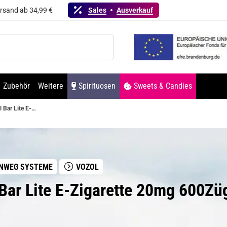
ersand ab 34,99 €
Sales
Ausverkauf
Zubehör
Weitere
Spirituosen
Sweets & Candies
Vozol Bar Lite E-Zigarette 20mg 600Züge 550mAh NicSalt Watermelon Ice
NWEG SYSTEME
VOZOL
 Bar Lite E-Zigarette 20mg 600Z