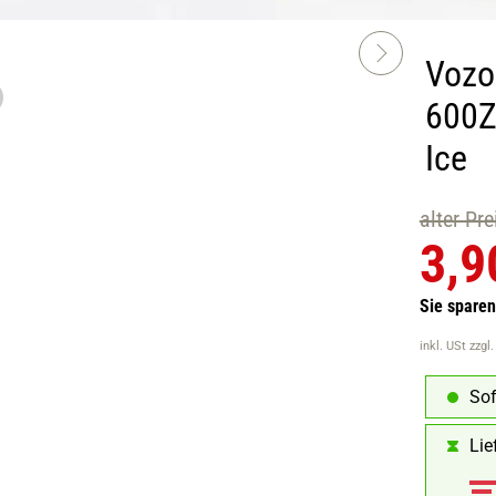
Vozol
600Z
Ice
alter Pr
3,9
Sie spare
inkl. USt
zzgl
Sof
Lie