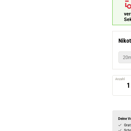
ve
Se
Nikot
20
Anzahl
Deine Vo
Grat
Schn