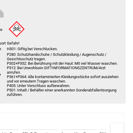
le
wort
Gefahr!
e
H301: Giftig bei Verschlucken.
P280: Schutzhandschuhe / Schutzkleidung / Augenschutz /
Gesichtsschutz tragen.
P302+P352: Bei Berührung mit der Haut: Mit viel Wasser waschen.
P312: Bei Unwohlsein GIFTINFORMATIONSZENTRUM/Arzt
anrufen.
e
P361+P364: Alle kontaminierten Kleidungsstücke sofort ausziehen
und vor erneutem Tragen waschen.
P405: Unter Verschluss aufbewahren.
P501: Inhalt / Behälter einer anerkannten Sonderabfallentsorgung
zuführen.