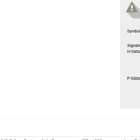
Symbo
Signal
H-Sätz
P-Sätz