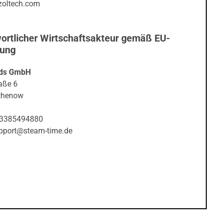
zoltech.com
ortlicher Wirtschaftsakteur gemäß EU-
nung
ds GmbH
aße 6
thenow
03385494880
upport@steam-time.de