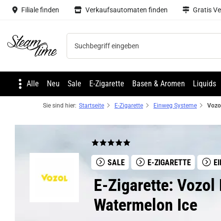
Filiale finden
Verkaufsautomaten finden
Gratis V
Steam time
Alle
Neu
Sale
E-Zigarette
Basen & Aromen
Liquids
Sie sind hier:
Startseite
E-Zigarette
Einweg Systeme
SALE
E-ZIGARETTE
EI
E-Zigarette: Vozol
Watermelon Ice