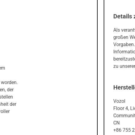
Details 
Als veran
großen We
Vorgaben.
Informati
bereitzust
zu unseren
dem
 worden.
Herstell
en, der
tellen
Vozol
heit der
Floor 4, L
oller
Community
CN
+86 755 