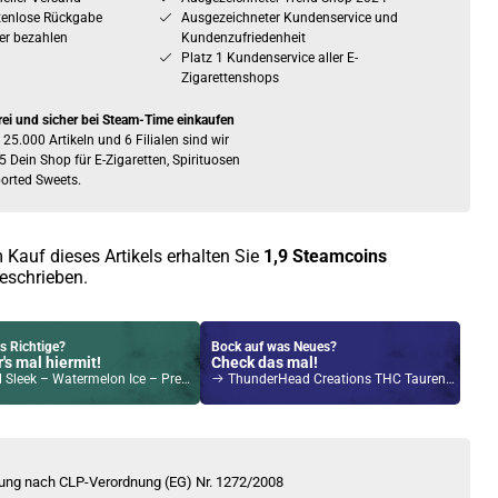
tenlose Rückgabe
Ausgezeichneter Kundenservice und
er bezahlen
Kundenzufriedenheit
Platz 1 Kundenservice aller E-
Zigarettenshops
rei und sicher bei Steam-Time einkaufen
 25.000 Artikeln und 6 Filialen sind wir
5 Dein Shop für E-Zigaretten, Spirituosen
orted Sweets.
 Kauf dieses Artikels erhalten Sie
1,9
Steamcoins
eschrieben.
s Richtige?
Bock auf was Neues?
's mal hiermit!
Check das mal!
eek – Watermelon Ice – Prefilled Pod 2er Pack
ThunderHead Creations THC Tauren Beest 2ml/4,5ml RTA Verdampfer Gunmetal
Kröten sparen?
l hier!
rio85 5ml 85 W Pod System Kit Blau
ung nach CLP-Verordnung (EG) Nr. 1272/2008