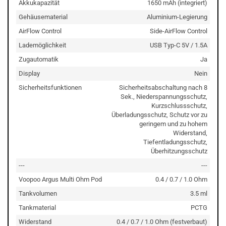
Akkukapazität
1650 mAh (integriert)
Gehäusematerial
Aluminium-Legierung
AirFlow Control
Side-AirFlow Control
Lademöglichkeit
USB Typ-C 5V / 1.5A
Zugautomatik
Ja
Display
Nein
Sicherheitsfunktionen
Sicherheitsabschaltung nach 8
Sek., Niederspannungsschutz,
Kurzschlussschutz,
Überladungsschutz, Schutz vor zu
geringem und zu hohem
Widerstand,
Tiefentladungsschutz,
Überhitzungsschutz
---
---
Voopoo Argus Multi Ohm Pod
0.4 / 0.7 / 1.0 Ohm
Tankvolumen
3.5 ml
Tankmaterial
PCTG
Widerstand
0.4 / 0.7 / 1.0 Ohm (festverbaut)