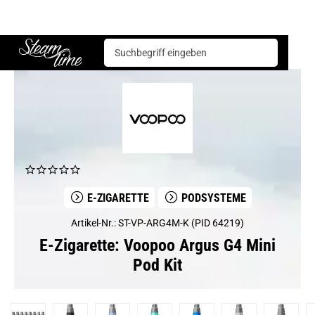
E-Zigarette
Podsysteme
Voopoo Argus G4 Mini Pod Kit
Steam time
E-ZIGARETTE
PODSYSTEME
Artikel-Nr.: ST-VP-ARG4M-K (PID 64219)
E-Zigarette: Voopoo Argus G4 Mini
Pod Kit