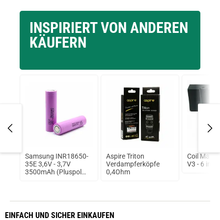
INSPIRIERT VON ANDEREN
KÄUFERN
Ohm
Samsung INR18650-
Aspire Triton
Coil Master
35E 3,6V - 3,7V
Verdampferköpfe
V3 - 6 in 1 
3500mAh (Pluspol
0,4Ohm
flach)
EINFACH
UND SICHER
EINKAUFEN