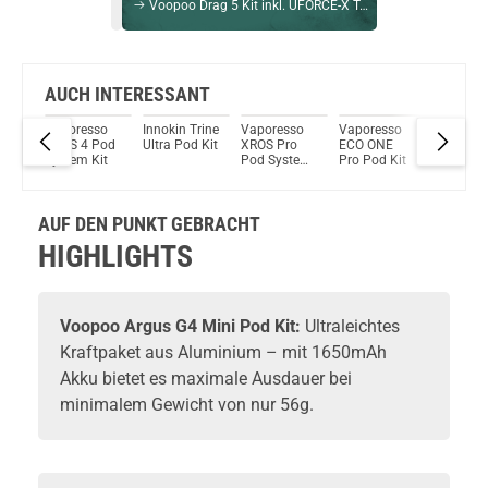
Voopoo Drag 5 Kit inkl. UFORCE-X Tank Pink
Bock auf was Neues?
Check das mal!
Vaporesso Luxe XR MAX 2 Pod System Kit Imperial Red Leather
AUCH INTERESSANT
im
Vaporesso
Innokin Trine
Vaporesso
Vaporesso
Vapores
Du willst Kröten sparen?
d
XROS 4 Pod
Ultra Pod Kit
XROS Pro
ECO ONE
Luxe X2
Schau mal hier!
it
System Kit
Pod System
Pro Pod Kit
System K
HorizonTech Magico 6,5ml Pod Rot
Kit 2,0ml
1200mAh
AUF DEN PUNKT GEBRACHT
HIGHLIGHTS
Voopoo
Argus G4 Mini Pod Kit:
Ultraleichtes
Kraftpaket aus Aluminium – mit 1650mAh
Akku bietet es maximale Ausdauer bei
minimalem Gewicht von nur 56g.