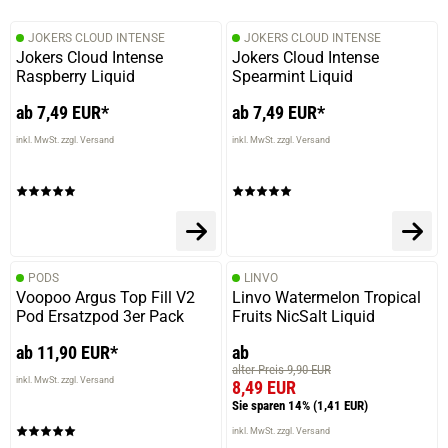
JOKERS CLOUD INTENSE
JOKERS CLOUD INTENSE
Jokers Cloud Intense
Jokers Cloud Intense
Raspberry Liquid
Spearmint Liquid
ab 7,49 EUR*
ab 7,49 EUR*
inkl. MwSt. zzgl. Versand
inkl. MwSt. zzgl. Versand
PODS
LINVO
Voopoo Argus Top Fill V2
Linvo Watermelon Tropical
Pod Ersatzpod 3er Pack
Fruits NicSalt Liquid
ab 11,90 EUR*
ab
alter Preis 9,90 EUR
inkl. MwSt. zzgl. Versand
8,49 EUR
Sie sparen 14%
(1,41 EUR)
inkl. MwSt. zzgl. Versand