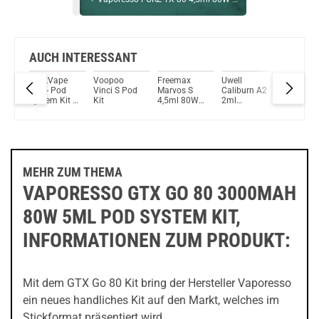
Bock auf was Neues?
Check das mal!
BD Vape Rayden 100 Box Mod Soft Gold
AUCH INTERESSANT
ovo
GeekVape
Voopoo
Freemax
Uwell
Vapores
Du willst Kröten sparen?
S30 - Pod
Vinci S Pod
Marvos S
Caliburn A2
Luxe XR
Schau mal hier!
it
System Kit -
Kit
4,5ml 80W
2ml
- Pod
Suorin Trio85 5ml 85 W Pod System Kit Blau
4,0ml -
Pod System
520mAh
System K
1500mAh
Kit
Pod System
2800 mA
Kit
5 ml
MEHR ZUM THEMA
VAPORESSO GTX GO 80 3000MAH
80W 5ML POD SYSTEM KIT,
INFORMATIONEN ZUM PRODUKT:
Mit dem GTX Go 80 Kit bring der Hersteller Vaporesso
ein neues handliches Kit auf den Markt, welches im
Stickformat präsentiert wird.