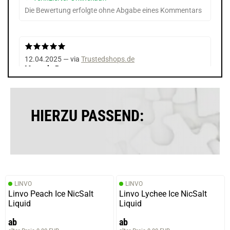
Die Bewertung erfolgte ohne Abgabe eines Kommentars
12.04.2025 — via
Trustedshops.de
Manuela R.
verifizierter Onlinekauf.
Tolles Gerät
HIERZU PASSEND:
12.04.2025 — via
Trustedshops.de
Manuela R.
verifizierter Onlinekauf.
LINVO
LINVO
Tolles Gerät
Linvo Peach Ice NicSalt
Linvo Lychee Ice NicSalt
Liquid
Liquid
ab
ab