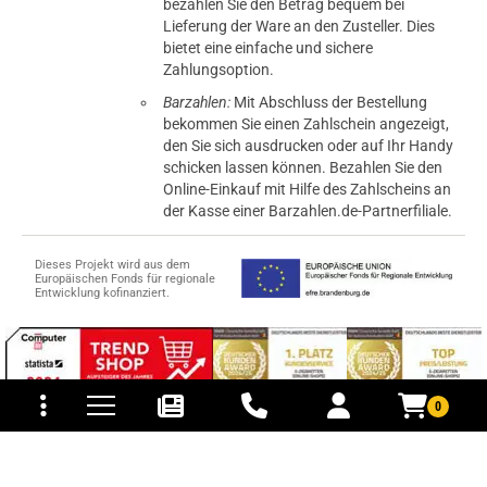
bezahlen Sie den Betrag bequem bei
Lieferung der Ware an den Zusteller. Dies
bietet eine einfache und sichere
Zahlungsoption.
Barzahlen:
Mit Abschluss der Bestellung
bekommen Sie einen Zahlschein angezeigt,
den Sie sich ausdrucken oder auf Ihr Handy
schicken lassen können. Bezahlen Sie den
Online-Einkauf mit Hilfe des Zahlscheins an
der Kasse einer Barzahlen.de-Partnerfiliale.
Dieses Projekt wird aus dem
Europäischen Fonds für regionale
Entwicklung kofinanziert.
tomaten
fer- und Versandkosten
0
© 2015-2026 PB-ViGoods GmbH
*Preise inkl. Mehrwertsteuer, zzgl.
Versandkosten
.