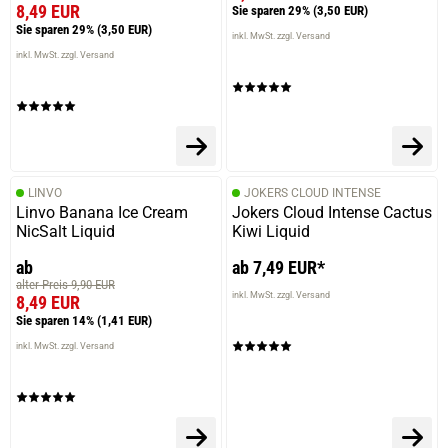
8,49 EUR
Sie sparen 29%
(3,50 EUR)
Sie sparen 29%
(3,50 EUR)
inkl. MwSt. zzgl. Versand
18.08.2023 — via
Trustedshops.de
inkl. MwSt. zzgl. Versand
Frank L.
verifizierter Onlinekauf.
Funktioniert gut
LINVO
JOKERS CLOUD INTENSE
Linvo Banana Ice Cream
Jokers Cloud Intense Cactus
19.07.2023 — via
Trustedshops.de
NicSalt Liquid
Kiwi Liquid
Bastiaan H.
ab
ab 7,49 EUR*
verifizierter Onlinekauf.
alter Preis 9,90 EUR
Einfach ein sehr angenehmes, gut in der hand liegendes
inkl. MwSt. zzgl. Versand
8,49 EUR
produkt. Hält lange, und mit den verwechselbaren pods
Sie sparen 14%
(1,41 EUR)
von fast 5ml auch einfach länger durchhalten.
inkl. MwSt. zzgl. Versand
06.06.2023 — via
Trustedshops.de