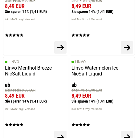
alter Preis 9,90 EUR
alter Preis 9,90 EUR
24.03.2025 — via
Trustedshops.de
8,49 EUR
8,49 EUR
Ralph Reinier B.
Sie sparen 14%
(1,41 EUR)
Sie sparen 14%
(1,41 EUR)
verifizierter Onlinekauf.
inkl. MwSt. zzgl. Versand
inkl. MwSt. zzgl. Versand
Die Bewertung erfolgte ohne Abgabe eines Kommentars
23.12.2024 — via
Trustedshops.de
MICHAEL G.
LINVO
LINVO
Linvo Menthol Breeze
Linvo Watermelon Ice
verifizierter Onlinekauf.
NicSalt Liquid
NicSalt Liquid
Die Bewertung erfolgte ohne Abgabe eines Kommentars
ab
ab
alter Preis 9,90 EUR
alter Preis 9,90 EUR
8,49 EUR
8,49 EUR
Sie sparen 14%
(1,41 EUR)
Sie sparen 14%
(1,41 EUR)
23.12.2024 — via
Trustedshops.de
inkl. MwSt. zzgl. Versand
inkl. MwSt. zzgl. Versand
MICHAEL G.
verifizierter Onlinekauf.
Die Bewertung erfolgte ohne Abgabe eines Kommentars