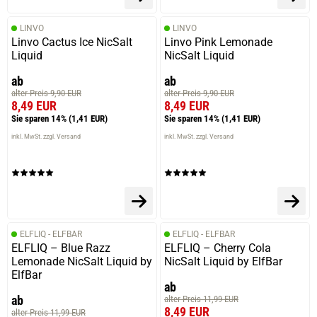
nachschauen ist halt ein einfaches Teil wo man nichts
einstellen kann aber für den Preis sollte man es auch
LINVO
LINVO
nicht verlangen macht trotzdem Spaß
Linvo Cactus Ice NicSalt
Linvo Pink Lemonade
Liquid
NicSalt Liquid
ab
ab
alter Preis 9,90 EUR
alter Preis 9,90 EUR
09.10.2023 — via
Trustedshops.de
8,49 EUR
8,49 EUR
Thorsten H.
Sie sparen 14%
(1,41 EUR)
Sie sparen 14%
(1,41 EUR)
verifizierter Onlinekauf.
inkl. MwSt. zzgl. Versand
inkl. MwSt. zzgl. Versand
Die Bewertung erfolgte ohne Abgabe eines Kommentars
29.08.2023 — via
Trustedshops.de
Frank L.
ELFLIQ - ELFBAR
ELFLIQ - ELFBAR
ELFLIQ – Blue Razz
ELFLIQ – Cherry Cola
verifizierter Onlinekauf.
Lemonade NicSalt Liquid by
NicSalt Liquid by ElfBar
Einfaches Gerät Wattzahl nicht einstellbar....nichts für
ElfBar
Anfänger
ab
ab
alter Preis 11,99 EUR
8,49 EUR
alter Preis 11,99 EUR