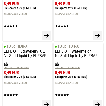
8,49 EUR
8,49 EUR
verifizierter Onlinekauf.
Sie sparen 29%
(3,50 EUR)
Sie sparen 29%
(3,50 EUR)
Die Bewertung erfolgte ohne Abgabe eines Kommentars
inkl. MwSt. zzgl. Versand
inkl. MwSt. zzgl. Versand
16.06.2024 — via
Trustedshops.de
Stephan K.
ELFLIQ - ELFBAR
ELFLIQ - ELFBAR
verifizierter Onlinekauf.
ELFLIQ – Strawberry Kiwi
ELFLIQ – Watermelon
Die Bewertung erfolgte ohne Abgabe eines Kommentars
NicSalt Liquid by ELFBAR
NicSalt Liquid by ELFBAR
ab
ab
alter Preis 11,99 EUR
alter Preis 11,99 EUR
8,49 EUR
8,49 EUR
13.01.2024 — via
Trustedshops.de
Sie sparen 29%
(3,50 EUR)
Sie sparen 29%
(3,50 EUR)
Frank L.
inkl. MwSt. zzgl. Versand
inkl. MwSt. zzgl. Versand
verifizierter Onlinekauf.
An für sich ein gutes Gerät musste es nur neu bestellen
da das alte komplett verschmorrt ist obwohl es
ausgeschaltet war werde es zurück schicken zum