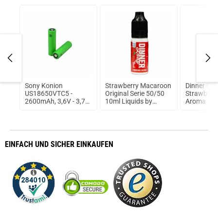
24.04.2022 — via
Trustedshops.de
janina w.
verifizierter Onlinekauf.
Super Artikel habe gleich noch eine 2.gekauft
????????????
Sony Konion
Strawberry Macaroon
Dinner La
Van
US18650VTC5 -
Original Serie 50/50
Strawberr
2600mAh, 3,6V - 3,7V
10ml Liquids by
Aroma
ungeschützt
Dinner Lady
EINFACH
UND SICHER
EINKAUFEN
prev
next