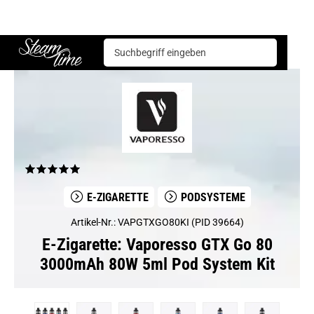
E-Zigarette
Podsysteme
Vaporesso GTX Go 80 3000mAh 80W 5ml Pod System Kit
Steam time
E-ZIGARETTE
PODSYSTEME
Artikel-Nr.: VAPGTXGO80KI (PID 39664)
E-Zigarette: Vaporesso GTX Go 80
3000mAh 80W 5ml Pod System Kit