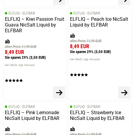
ELFLIQ - ELFBAR
ELFLIQ - ELFBAR
ELFLIQ – Kiwi Passion Fruit
ELFLIQ – Peach Ice NicSalt
05.11.2024 — via
Trustedshops.de
Guava NicSalt Liquid by
Liquid by ELFBAR
Monika G.
ELFBAR
ab
verifizierter Onlinekauf.
ab
alter Preis 11,99 EUR
Sehr schönes schmales Design
8,49 EUR
alter Preis 11,99 EUR
8,49 EUR
Sie sparen 29%
(3,50 EUR)
Sie sparen 29%
(3,50 EUR)
inkl. MwSt. zzgl. Versand
inkl. MwSt. zzgl. Versand
Geschrieben von
Tanja P.
am 18.08.2024
Wer es einfach mag und gerne DL dampft, für den ist
dieses Podystem eine sehr gute Wahl. Gewohnt sehr
guter Geschmack (Vaporesso ist halt einfach
geschmacklich das beste was der Markt zu bieten hat)
ELFLIQ - ELFBAR
ELFLIQ - ELFBAR
ELFLIQ – Pink Lemonade
ELFLIQ – Strawberry Ice
NicSalt Liquid by ELFBAR
NicSalt Liquid by ELFBAR
18.08.2024 — via
Trustedshops.de
ab
ab
Ingolf K.
alter Preis 11,99 EUR
alter Preis 11,99 EUR