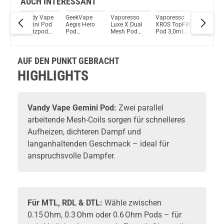
AUCH INTERESSANT
Vandy Vape
GeekVape
Vaporesso
Vaporesso
Joyetec
Du willst Kröten sparen?
Gemini Pod
Aegis Hero
Luxe X Dual
XROS TopFill
eGo AST
Schau mal hier!
(2
Ersatzpod
Pod
Mesh Pod
Pod 3,0ml
Pod 5er
Vaptio Pado Pod System Kit Grün
2er Pack
Ersatzpod
Ersatzpod
Ersatzpod
Pack Ers
2er Pack
4er Pack
Pod
AUF DEN PUNKT GEBRACHT
HIGHLIGHTS
Vandy Vape Gemini Pod:
Zwei parallel
arbeitende Mesh-Coils sorgen für schnelleres
Aufheizen, dichteren Dampf und
langanhaltenden Geschmack – ideal für
anspruchsvolle Dampfer.
Für MTL, RDL & DTL:
Wähle zwischen
0.15 Ohm, 0.3 Ohm oder 0.6 Ohm Pods – für