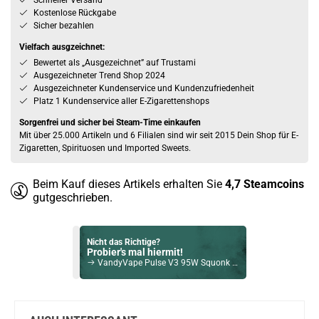
Schneller Versand
Kostenlose Rückgabe
Sicher bezahlen
Vielfach ausgzeichnet:
Bewertet als „Ausgezeichnet” auf Trustami
Ausgezeichneter Trend Shop 2024
Ausgezeichneter Kundenservice und Kundenzufriedenheit
Platz 1 Kundenservice aller E-Zigarettenshops
Sorgenfrei und sicher bei Steam-Time einkaufen
Mit über 25.000 Artikeln und 6 Filialen sind wir seit 2015 Dein Shop für E-
Zigaretten, Spirituosen und Imported Sweets.
Beim Kauf dieses Artikels erhalten Sie
4,7
Steamcoins
gutgeschrieben.
Nicht das Richtige?
Probier's mal hiermit!
VandyVape Pulse V3 95W Squonk Mod Akkuträger Jelly Yellow
Bock auf was Neues?
Check das mal!
Vuse Ultra – Lemon & Lime – Prefilled Pod 2er Pack