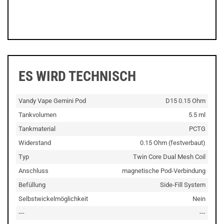
ES WIRD TECHNISCH
Vandy Vape Gemini Pod
D15 0.15 Ohm
Tankvolumen
5.5 ml
Tankmaterial
PCTG
Widerstand
0.15 Ohm (festverbaut)
Typ
Twin Core Dual Mesh Coil
Anschluss
magnetische Pod-Verbindung
Befüllung
Side-Fill System
Selbstwickelmöglichkeit
Nein
---
---