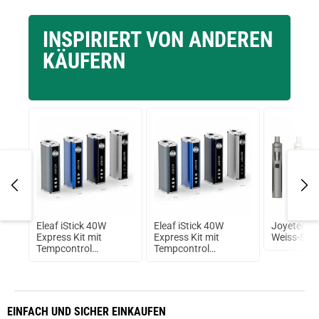
INSPIRIERT VON ANDEREN
01.09.2025 — via
Trustedshops.de
Alessandro P.
KÄUFERN
verifizierter Onlinekauf.
Die Bewertung erfolgte ohne Abgabe eines Kommentars
ion
Eleaf iStick 40W
Eleaf iStick 40W
Joyetech 
Express Kit mit
Express Kit mit
Weiss-Sch
,7V
Tempcontrol
Tempcontrol
2600mAh Box Mod
2600mAh Box Mod
RMS
RMS Blau
EINFACH
UND SICHER
EINKAUFEN