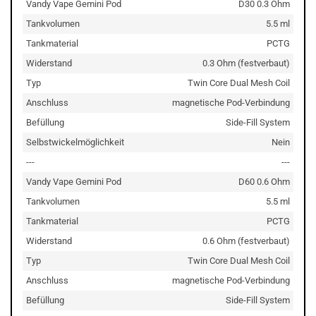
Vandy Vape Gemini Pod
D30 0.3 Ohm
Tankvolumen
5.5 ml
Tankmaterial
PCTG
Widerstand
0.3 Ohm (festverbaut)
Typ
Twin Core Dual Mesh Coil
Anschluss
magnetische Pod-Verbindung
Befüllung
Side-Fill System
Selbstwickelmöglichkeit
Nein
---
---
Vandy Vape Gemini Pod
D60 0.6 Ohm
Tankvolumen
5.5 ml
Tankmaterial
PCTG
Widerstand
0.6 Ohm (festverbaut)
Typ
Twin Core Dual Mesh Coil
Anschluss
magnetische Pod-Verbindung
Befüllung
Side-Fill System