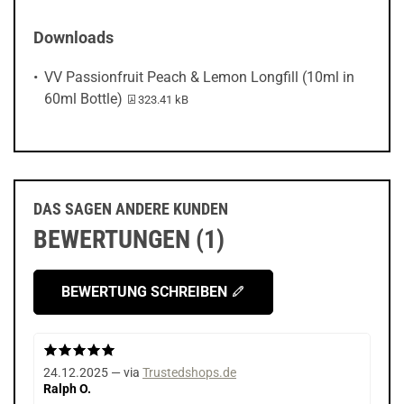
Downloads
VV Passionfruit Peach & Lemon Longfill (10ml in
PDF-Datei:
60ml Bottle)
323.41 kB
DAS SAGEN ANDERE KUNDEN
BEWERTUNGEN (1)
BEWERTUNG SCHREIBEN
24.12.2025 — via
Trustedshops.de
Ralph O.