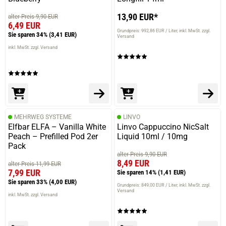
13,90 EUR*
alter Preis 9,90 EUR
6,49 EUR
Grundpreis: 992,86 EUR / Liter
inkl. MwSt. zzgl.
Sie sparen 34%
(3,41 EUR)
Versand
inkl. MwSt. zzgl. Versand
MEHRWEG SYSTEME
LINVO
Elfbar ELFA – Vanilla White
Linvo Cappuccino NicSalt
Peach – Prefilled Pod 2er
Liquid 10ml / 10mg
Pack
alter Preis 9,90 EUR
8,49 EUR
alter Preis 11,99 EUR
7,99 EUR
Sie sparen 14%
(1,41 EUR)
Sie sparen 33%
(4,00 EUR)
Grundpreis: 849,00 EUR / Liter
inkl. MwSt. zzgl.
Versand
inkl. MwSt. zzgl. Versand