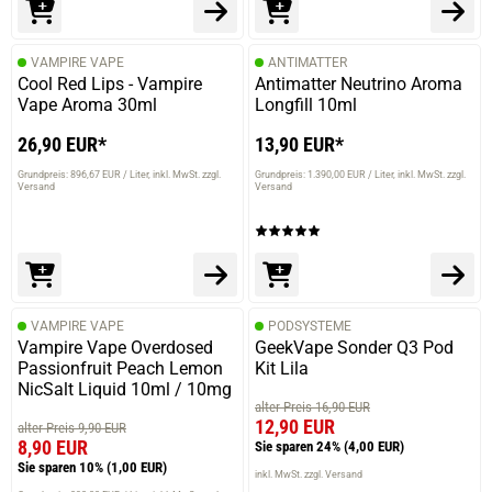
VAMPIRE VAPE
ANTIMATTER
Cool Red Lips - Vampire
Antimatter Neutrino Aroma
Vape Aroma 30ml
Longfill 10ml
26,90 EUR*
13,90 EUR*
Grundpreis: 896,67 EUR / Liter
inkl. MwSt. zzgl.
Grundpreis: 1.390,00 EUR / Liter
inkl. MwSt. zzgl.
Versand
Versand
VAMPIRE VAPE
PODSYSTEME
Vampire Vape Overdosed
GeekVape Sonder Q3 Pod
Passionfruit Peach Lemon
Kit Lila
NicSalt Liquid 10ml / 10mg
alter Preis 16,90 EUR
12,90 EUR
alter Preis 9,90 EUR
8,90 EUR
Sie sparen 24%
(4,00 EUR)
Sie sparen 10%
(1,00 EUR)
inkl. MwSt. zzgl. Versand