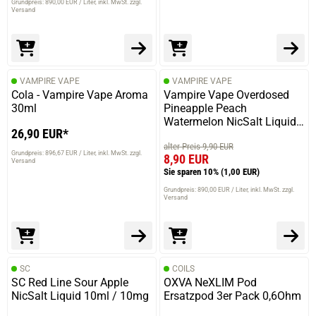
Grundpreis: 890,00 EUR / Liter
inkl. MwSt. zzgl.
Versand
VAMPIRE VAPE
VAMPIRE VAPE
Cola - Vampire Vape Aroma
Vampire Vape Overdosed
30ml
Pineapple Peach
Watermelon NicSalt Liquid
26,90 EUR*
10ml / 20mg
alter Preis 9,90 EUR
Grundpreis: 896,67 EUR / Liter
inkl. MwSt. zzgl.
8,90 EUR
Versand
Sie sparen 10%
(1,00 EUR)
Grundpreis: 890,00 EUR / Liter
inkl. MwSt. zzgl.
Versand
SC
COILS
SC Red Line Sour Apple
OXVA NeXLIM Pod
NicSalt Liquid 10ml / 10mg
Ersatzpod 3er Pack 0,6Ohm