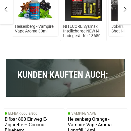
Heisenberg - Vampire
NITECORE Sysmax
Jokers Clo
Vape Aroma 30ml
Intellicharge NEW I4
Shot Nikot
Ladegerät für 18650
Akku
KUNDEN KAUFTEN AUCH:
ELFBAR 600 & 800
VAMPIRE VAPE
Elfbar 800 Einweg E-
Heisenberg Orange -
Zigarette – Coconut
Vampire Vape Aroma
Blueberry
Longfill 14ml