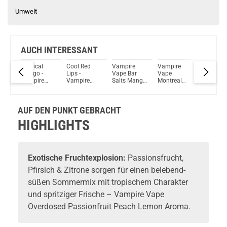
Umwelt
AUCH INTERESSANT
Tropical
Cool Red
Vampire
Vampire
Vampire
Mango -
Lips -
Vape Bar
Vape
Vape
Vampire
Vampire
Salts Mango
Montreal
Overdos
oma
Vape Aroma
Vape Aroma
Longfill
Rodeo
Blueberr
Longfill
30ml
Aroma
Aroma
Raspber
14ml
Strawber
AUF DEN PUNKT GEBRACHT
Aroma
HIGHLIGHTS
Exotische Fruchtexplosion:
Passionsfrucht,
Pfirsich & Zitrone sorgen für einen belebend-
süßen Sommermix mit tropischem Charakter
und spritziger Frische – Vampire Vape
Overdosed Passionfruit Peach Lemon Aroma.