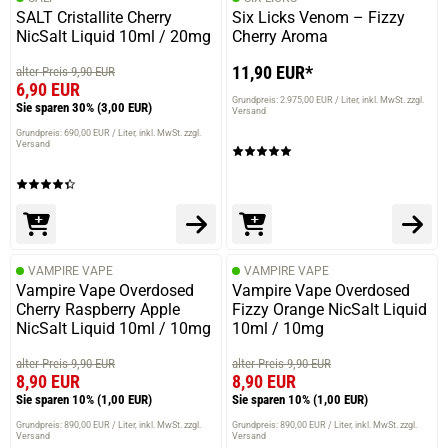
SALT Cristallite Cherry
Six Licks Venom – Fizzy
NicSalt Liquid 10ml / 20mg
Cherry Aroma
11,90 EUR*
alter Preis 9,90 EUR
6,90 EUR
Grundpreis: 2.975,00 EUR / Liter
inkl. MwSt. zzgl.
Sie sparen 30%
(3,00 EUR)
Versand
Grundpreis: 690,00 EUR / Liter
inkl. MwSt. zzgl.
Versand
VAMPIRE VAPE
VAMPIRE VAPE
Vampire Vape Overdosed
Vampire Vape Overdosed
Cherry Raspberry Apple
Fizzy Orange NicSalt Liquid
NicSalt Liquid 10ml / 10mg
10ml / 10mg
alter Preis 9,90 EUR
alter Preis 9,90 EUR
8,90 EUR
8,90 EUR
Sie sparen 10%
(1,00 EUR)
Sie sparen 10%
(1,00 EUR)
Grundpreis: 890,00 EUR / Liter
inkl. MwSt. zzgl.
Grundpreis: 890,00 EUR / Liter
inkl. MwSt. zzgl.
Versand
Versand