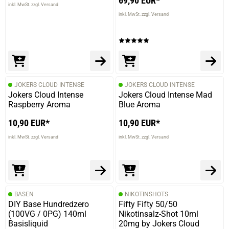
69,90 EUR*
inkl. MwSt. zzgl. Versand
inkl. MwSt. zzgl. Versand
JOKERS CLOUD INTENSE
JOKERS CLOUD INTENSE
Jokers Cloud Intense
Jokers Cloud Intense Mad
Raspberry Aroma
Blue Aroma
10,90 EUR*
10,90 EUR*
inkl. MwSt. zzgl. Versand
inkl. MwSt. zzgl. Versand
BASEN
NIKOTINSHOTS
DIY Base Hundredzero
Fifty Fifty 50/50
prev
next
(100VG / 0PG) 140ml
Nikotinsalz-Shot 10ml
Basisliquid
20mg by Jokers Cloud