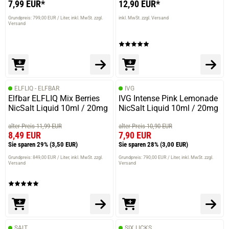
7,99 EUR*
12,90 EUR*
Grundpreis: 799,00 EUR / Liter
inkl. MwSt. zzgl.
inkl. MwSt. zzgl. Versand
Versand
ELFLIQ - ELFBAR
IVG
Elfbar ELFLIQ Mix Berries
IVG Intense Pink Lemonade
NicSalt Liquid 10ml / 20mg
NicSalt Liquid 10ml / 20mg
alter Preis 11,99 EUR
alter Preis 10,90 EUR
8,49 EUR
7,90 EUR
Sie sparen 29%
(3,50 EUR)
Sie sparen 28%
(3,00 EUR)
Grundpreis: 849,00 EUR / Liter
inkl. MwSt. zzgl.
Grundpreis: 790,00 EUR / Liter
inkl. MwSt. zzgl.
Versand
Versand
SALT
SIX LICKS