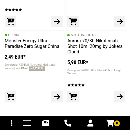
DRINKS
NIKOTINSHOTS
Monster Energy Ultra
Aurora 70/30 Nikotinsalz-
Paradise Zero Sugar China
Shot 10ml 20mg by Jokers
Cloud
2,49 EUR*
5,90 EUR*
Grundpreis: 7,55 EUR / Liter
inkl. MwSt. zzgl.
Versand
zzgl.
Pfand
+ 0,25 EUR
Grundpreis: 590,00 EUR / Liter
inkl. MwSt. zzgl.
Versand
tomaten
fer- und Versandkosten
EINFACH
UND SICHER
EINKAUFEN
0