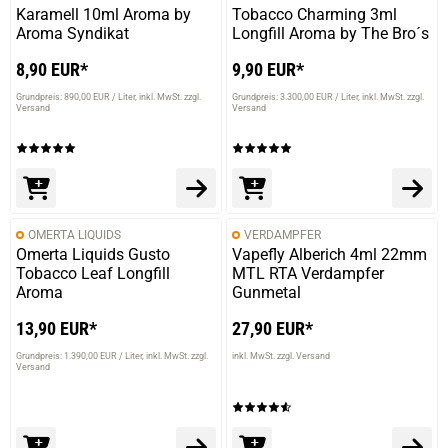
Karamell 10ml Aroma by
Tobacco Charming 3ml
Aroma Syndikat
Longfill Aroma by The Bro´s
8,90 EUR*
9,90 EUR*
Grundpreis: 890,00 EUR / Liter
inkl. MwSt. zzgl.
Grundpreis: 3.300,00 EUR / Liter
inkl. MwSt. zzgl.
Versand
Versand
OMERTA LIQUIDS
VERDAMPFER
Omerta Liquids Gusto
Vapefly Alberich 4ml 22mm
Tobacco Leaf Longfill
MTL RTA Verdampfer
prev
next
Aroma
Gunmetal
13,90 EUR*
27,90 EUR*
Grundpreis: 1.390,00 EUR / Liter
inkl. MwSt. zzgl.
inkl. MwSt. zzgl. Versand
Versand