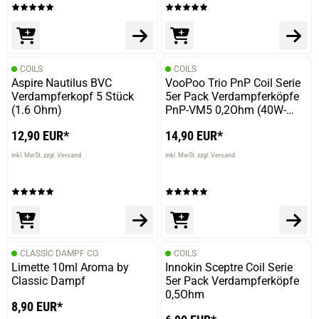
COILS
COILS
Aspire Nautilus BVC
VooPoo Trio PnP Coil Serie
Verdampferkopf 5 Stück
5er Pack Verdampferköpfe
(1.6 Ohm)
PnP-VM5 0,2Ohm (40W-
60W)
12,90 EUR*
14,90 EUR*
inkl. MwSt. zzgl. Versand
inkl. MwSt. zzgl. Versand
CLASSIC DAMPF CO.
COILS
Limette 10ml Aroma by
Innokin Sceptre Coil Serie
Classic Dampf
5er Pack Verdampferköpfe
0,5Ohm
8,90 EUR*