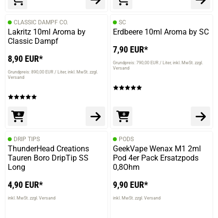
CLASSIC DAMPF CO.
SC
Lakritz 10ml Aroma by
Erdbeere 10ml Aroma by SC
Classic Dampf
7,90 EUR*
8,90 EUR*
Grundpreis: 790,00 EUR / Liter
inkl. MwSt. zzgl.
Versand
Grundpreis: 890,00 EUR / Liter
inkl. MwSt. zzgl.
Versand
DRIP TIPS
PODS
ThunderHead Creations
GeekVape Wenax M1 2ml
Tauren Boro DripTip SS
Pod 4er Pack Ersatzpods
Long
0,8Ohm
4,90 EUR*
9,90 EUR*
inkl. MwSt. zzgl. Versand
inkl. MwSt. zzgl. Versand