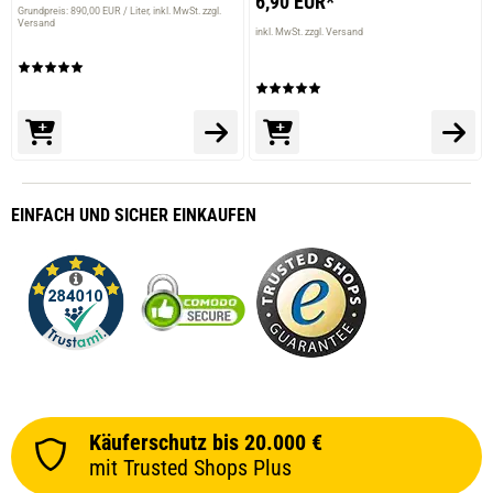
6,90 EUR*
Grundpreis: 890,00 EUR / Liter
inkl. MwSt. zzgl.
Versand
inkl. MwSt. zzgl. Versand
EINFACH
UND SICHER
EINKAUFEN
Käuferschutz bis 20.000 €
mit Trusted Shops Plus