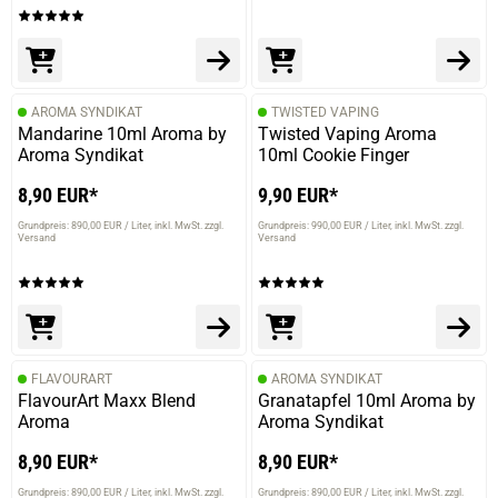
29.07.2024 — via
Trustedshops.de
Siegfried H.
verifizierter Onlinekauf.
Leider nicht immer vorhanden.
AROMA SYNDIKAT
TWISTED VAPING
Mandarine 10ml Aroma by
Twisted Vaping Aroma
Aroma Syndikat
10ml Cookie Finger
8,90 EUR*
9,90 EUR*
08.07.2024 — via
Trustedshops.de
Rahel M.
Grundpreis: 890,00 EUR / Liter
inkl. MwSt. zzgl.
Grundpreis: 990,00 EUR / Liter
inkl. MwSt. zzgl.
Versand
Versand
verifizierter Onlinekauf.
angenehmer geschmack
FLAVOURART
AROMA SYNDIKAT
13.06.2024 — via
Trustedshops.de
FlavourArt Maxx Blend
Granatapfel 10ml Aroma by
Hermann N.
Aroma
Aroma Syndikat
verifizierter Onlinekauf.
8,90 EUR*
8,90 EUR*
Die Bewertung erfolgte ohne Abgabe eines Kommentars
Grundpreis: 890,00 EUR / Liter
inkl. MwSt. zzgl.
Grundpreis: 890,00 EUR / Liter
inkl. MwSt. zzgl.