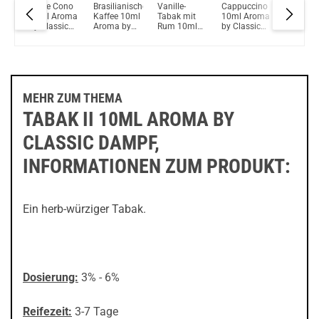
elone
Dolce Cono
Brasilianischer
Vanille-
Cappuccino
Tabak 1
Du willst Kröten sparen?
oma
10ml Aroma
Kaffee 10ml
Tabak mit
10ml Aroma
10ml A
Schau mal hier!
ic
by Classic
Aroma by
Rum 10ml
by Classic
by Class
Ambition Mods Kil-Lite DNA 60 Mod Akkuträger Lila
Dampf
Classic
Longfill
Dampf
Dampf
Dampf
Aroma by
Classic
Sauce
MEHR ZUM THEMA
TABAK II 10ML AROMA BY
CLASSIC DAMPF,
INFORMATIONEN ZUM PRODUKT:
Ein herb-würziger Tabak.
Dosierung:
3% - 6%
Reifezeit:
3-7 Tage