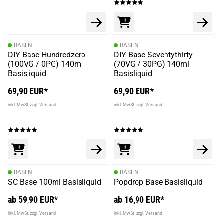
wie schon seit Jahren unverändert gute Qualität.
BASEN
BASEN
DIY Base Hundredzero
DIY Base Seventythirty
14.10.2025 — via
Trustedshops.de
(100VG / 0PG) 140ml
(70VG / 30PG) 140ml
Danny H.
Basisliquid
Basisliquid
verifizierter Onlinekauf.
69,90 EUR*
69,90 EUR*
Die Bewertung erfolgte ohne Abgabe eines Kommentars
inkl. MwSt. zzgl. Versand
inkl. MwSt. zzgl. Versand
06.06.2025 — via
Trustedshops.de
Siegfried H.
verifizierter Onlinekauf.
BASEN
BASEN
Die Bewertung erfolgte ohne Abgabe eines Kommentars
SC Base 100ml Basisliquid
Popdrop Base Basisliquid
ab 59,90 EUR*
ab 16,90 EUR*
inkl. MwSt. zzgl. Versand
inkl. MwSt. zzgl. Versand