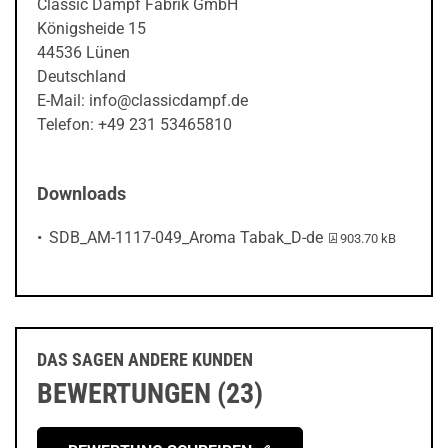
Classic Dampf Fabrik GmbH
Königsheide 15
44536 Lünen
Deutschland
E-Mail: info@classicdampf.de
Telefon: +49 231 53465810
Downloads
PDF-Datei:
SDB_AM-1117-049_Aroma Tabak_D-de
903.70 kB
DAS SAGEN ANDERE KUNDEN
BEWERTUNGEN (23)