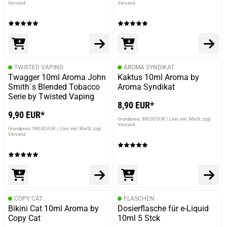
Versand
Versand
20.03.2024 — via
Trustedshops.de
Hermann N.
verifizierter Onlinekauf.
TWISTED VAPING
AROMA SYNDIKAT
Die Bewertung erfolgte ohne Abgabe eines Kommentars
Twagger 10ml Aroma John
Kaktus 10ml Aroma by
Smith`s Blended Tobacco
Aroma Syndikat
Serie by Twisted Vaping
8,90 EUR*
9,90 EUR*
Grundpreis: 890,00 EUR / Liter
inkl. MwSt. zzgl.
13.02.2024 — via
Trustedshops.de
Versand
Grundpreis: 990,00 EUR / Liter
inkl. MwSt. zzgl.
Hermann N.
Versand
verifizierter Onlinekauf.
Die Bewertung erfolgte ohne Abgabe eines Kommentars
COPY CAT
FLASCHEN
Bikini Cat 10ml Aroma by
Dosierflasche für e-Liquid
06.12.2023 — via
Trustedshops.de
Copy Cat
10ml 5 Stck
Nektarios K.