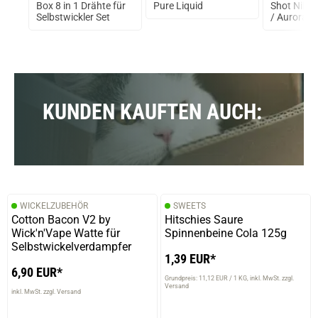
Box 8 in 1 Drähte für
Pure Liquid
Shot Nikot
arz
Selbstwickler Set
/ Aurora 7
11.11.2024 — via
Trustedshops.de
Rahel M.
verifizierter Onlinekauf.
KUNDEN KAUFTEN AUCH:
Die Bewertung erfolgte ohne Abgabe eines Kommentars
31.10.2024 — via
Trustedshops.de
Ralf E.
WICKELZUBEHÖR
SWEETS
Cotton Bacon V2 by
Hitschies Saure
verifizierter Onlinekauf.
Wick'n'Vape Watte für
Spinnenbeine Cola 125g
Schon früher genutzt, und möchte es auch in Zukunft
Selbstwickelverdampfer
weiter nutzen.
1,39 EUR*
6,90 EUR*
Grundpreis: 11,12 EUR / 1 KG
inkl. MwSt. zzgl.
Versand
inkl. MwSt. zzgl. Versand