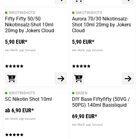
NIKOTINSHOTS
NIKOTINSHOTS
19.12.2025 — via
Trustedshops.de
Fifty Fifty 50/50
Aurora 70/30 Nikotinsalz-
Serhii L.
Nikotinsalz-Shot 10ml
Shot 10ml 20mg by Jokers
20mg by Jokers Cloud
Cloud
verifizierter Onlinekauf.
Die Bewertung erfolgte ohne Abgabe eines Kommentars
5,90 EUR*
5,90 EUR*
inkl. MwSt. zzgl. Versand
inkl. MwSt. zzgl. Versand
23.11.2025 — via
Trustedshops.de
Siegfried H.
verifizierter Onlinekauf.
Die Bewertung erfolgte ohne Abgabe eines Kommentars
NIKOTINSHOTS
BASEN
SC Nikotin Shot 10ml
DIY Base Fiftyfifty (50VG /
50PG) 140ml Basisliquid
ab 6,90 EUR*
69,90 EUR*
inkl. MwSt. zzgl. Versand
21.10.2025 — via
Trustedshops.de
inkl. MwSt. zzgl. Versand
Ralf E.
verifizierter Onlinekauf.