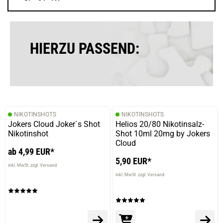
Siegfried H.
verifizierter Onlinekauf.
Die Bewertung erfolgte ohne Abgabe eines Kommentars
HIERZU PASSEND:
17.01.2026 — via
Trustedshops.de
Siegfried H.
verifizierter Onlinekauf.
NIKOTINSHOTS
NIKOTINSHOTS
Super Geschmack
Jokers Cloud Joker`s Shot
Helios 20/80 Nikotinsalz-
Nikotinshot
Shot 10ml 20mg by Jokers
Cloud
ab 4,99 EUR*
5,90 EUR*
22.12.2025 — via
Trustedshops.de
inkl. MwSt. zzgl. Versand
Ralf E.
inkl. MwSt. zzgl. Versand
verifizierter Onlinekauf.
Wie immer gwohnt gleiche Qualität u. Geschmack