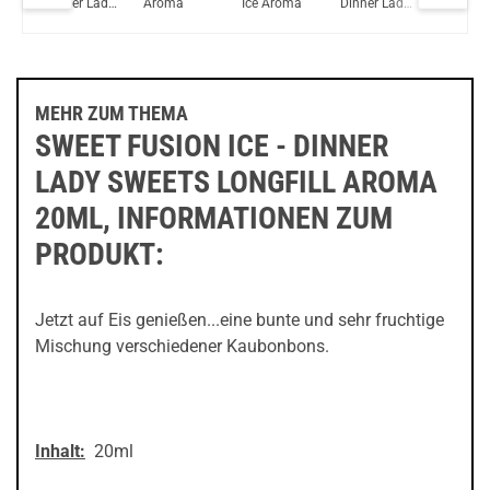
ma
Dinner Lady
Aroma
Ice Aroma
Dinner Lady
Tobacco
Sweets
Moments
Aroma
Longfill
Longfill
Aroma 20ml
Aroma 20ml
MEHR ZUM THEMA
SWEET FUSION ICE - DINNER
LADY SWEETS LONGFILL AROMA
20ML, INFORMATIONEN ZUM
PRODUKT:
Jetzt auf Eis genießen...eine bunte und sehr fruchtige
Mischung verschiedener Kaubonbons.
Inhalt:
20ml