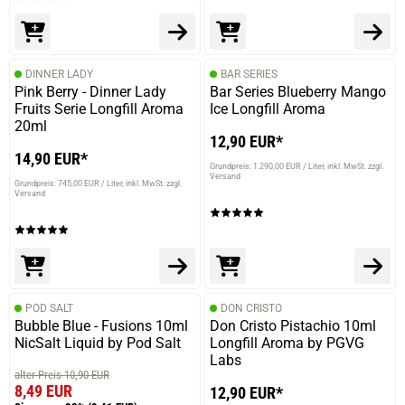
DINNER LADY
BAR SERIES
Pink Berry - Dinner Lady
Bar Series Blueberry Mango
Fruits Serie Longfill Aroma
Ice Longfill Aroma
20ml
12,90 EUR*
14,90 EUR*
Grundpreis: 1.290,00 EUR / Liter
inkl. MwSt. zzgl.
Versand
Grundpreis: 745,00 EUR / Liter
inkl. MwSt. zzgl.
Versand
POD SALT
DON CRISTO
Bubble Blue - Fusions 10ml
Don Cristo Pistachio 10ml
NicSalt Liquid by Pod Salt
Longfill Aroma by PGVG
Labs
alter Preis 10,90 EUR
8,49 EUR
12,90 EUR*