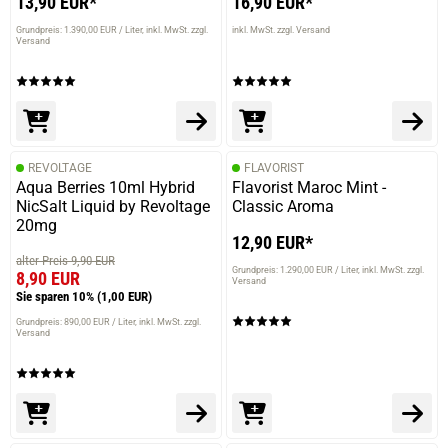
13,90 EUR*
16,90 EUR*
Grundpreis: 1.390,00 EUR / Liter
inkl. MwSt. zzgl.
inkl. MwSt. zzgl. Versand
Versand
REVOLTAGE
FLAVORIST
Aqua Berries 10ml Hybrid
Flavorist Maroc Mint -
NicSalt Liquid by Revoltage
Classic Aroma
20mg
12,90 EUR*
prev
next
alter Preis 9,90 EUR
Grundpreis: 1.290,00 EUR / Liter
inkl. MwSt. zzgl.
8,90 EUR
Versand
Sie sparen 10%
(1,00 EUR)
Grundpreis: 890,00 EUR / Liter
inkl. MwSt. zzgl.
Versand