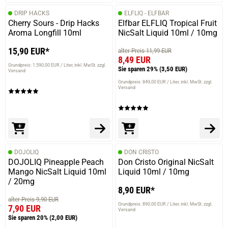
DRIP HACKS
ELFLIQ - ELFBAR
Cherry Sours - Drip Hacks
Elfbar ELFLIQ Tropical Fruit
Aroma Longfill 10ml
NicSalt Liquid 10ml / 10mg
15,90 EUR*
alter Preis 11,99 EUR
8,49 EUR
Grundpreis: 1.590,00 EUR / Liter
inkl. MwSt. zzgl.
Sie sparen 29%
(3,50 EUR)
Versand
Grundpreis: 849,00 EUR / Liter
inkl. MwSt. zzgl.
Versand
DOJOLIQ
DON CRISTO
DOJOLIQ Pineapple Peach
Don Cristo Original NicSalt
Mango NicSalt Liquid 10ml
Liquid 10ml / 10mg
/ 20mg
8,90 EUR*
alter Preis 9,90 EUR
Grundpreis: 890,00 EUR / Liter
inkl. MwSt. zzgl.
7,90 EUR
Versand
Sie sparen 20%
(2,00 EUR)