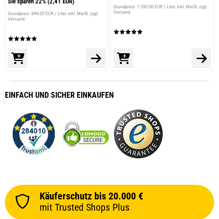
Sie sparen 22%
(2,41 EUR)
Grundpreis: 1.290,00 EUR / Liter
inkl. MwSt. zzgl.
Versand
Grundpreis: 849,00 EUR / Liter
inkl. MwSt. zzgl.
Versand
EINFACH
UND SICHER
EINKAUFEN
Käuferschutz bis 20.000 €
mit Trusted Shops Plus