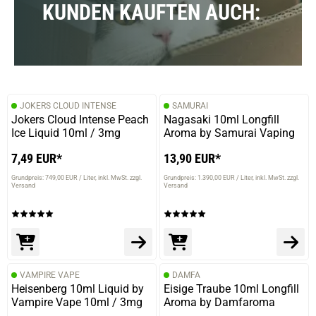
KUNDEN KAUFTEN AUCH:
JOKERS CLOUD INTENSE
SAMURAI
Jokers Cloud Intense Peach
Nagasaki 10ml Longfill
Ice Liquid 10ml / 3mg
Aroma by Samurai Vaping
7,49 EUR*
13,90 EUR*
Grundpreis: 749,00 EUR / Liter
inkl. MwSt. zzgl.
Grundpreis: 1.390,00 EUR / Liter
inkl. MwSt. zzgl.
Versand
Versand
VAMPIRE VAPE
DAMFA
Heisenberg 10ml Liquid by
Eisige Traube 10ml Longfill
Vampire Vape 10ml / 3mg
Aroma by Damfaroma