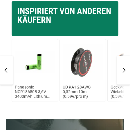
INSPIRIERT VON ANDEREN
KÄUFERN
Panasonic
UD KA1 28AWG
GeekVape
ox
NCR18650B 3,6V
0,32mm 10m
Wickeldra
sp.
3400mAh Lithium
(0,59€/pro m)
(0,59€/1m
Ionen Akku