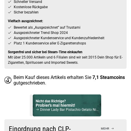
Schneller Versand
Kostenlose Rückgabe
Sicher bezahlen
Vielfach ausgzeichnet:
Bewertet als „Ausgezeichnet” auf Trustami
Ausgezeichneter Trend Shop 2024
Ausgezeichneter Kundenservice und Kundenzufriedenheit
Platz 1 Kundenservice aller E-Zigarettenshops
Sorgenfrei und sicher bei Steam-Time einkaufen
Mit über 25.000 Artikeln und 6 Filialen sind wir seit 2015 Dein Shop für E-
Zigaretten, Spirituosen und Imported Sweets.
Beim Kauf dieses Artikels erhalten Sie
7,1
Steamcoins
gutgeschrieben.
Nicht das Richtige?
Probier's mal hiermit!
Dinner Lady Bar Pistachio Gelato NicSalt Liquid 10ml / 10mg
Bock auf was Neues?
Check das mal!
Einordnung nach CLP-
MEHR