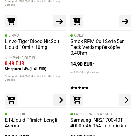
Grundpreis: 790,00 EUR / Liter
inkl. MwSt. zzgl.
Versand
LINVO
COILS
Linvo Tiger Blood NicSalt
Smok RPM Coil Serie 5er
Liquid 10ml / 10mg
Pack Verdampferköpfe
0,4Ohm
alter Preis 9,90 EUR
8,49 EUR
14,90 EUR*
Sie sparen 14%
(1,41 EUR)
inkl. MwSt. zzgl. Versand
Grundpreis: 849,00 EUR / Liter
inkl. MwSt. zzgl.
Versand
ELF LIQUID
LADEGERÄTE & AKKUS
Elf-Liquid Pfirsich Longfill
Samsung INR21700-40T
Aroma
4000mAh 35A Li-Ion Akku