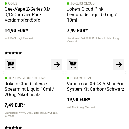
COILS
JOKERS CLOUD
GeekVape Z-Series XM
Jokers Cloud Pink
0,15Ohm 5er Pack
Lemonade Liquid 0 mg /
Verdampferköpfe
10ml
14,90 EUR*
7,49 EUR*
inkl. MwSt. zzgl. Versand
Grundpreis: 749,00 EUR / Liter
inkl. MwSt. zzgl.
Versand
JOKERS CLOUD INTENSE
PODSYSTEME
Jokers Cloud Intense
Vaporesso XROS 5 Mini Pod
Spearmint Liquid 10ml /
System Kit Carbon/Schwarz
20mg Nikotinsalz
19,90 EUR*
7,49 EUR*
inkl. MwSt. zzgl. Versand
Grundpreis: 749,00 EUR / Liter
inkl. MwSt. zzgl.
Versand