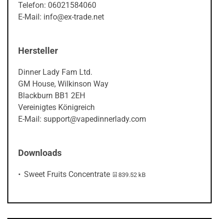
Telefon: 06021584060
E-Mail: info@ex-trade.net
Hersteller
Dinner Lady Fam Ltd.
GM House, Wilkinson Way
Blackburn BB1 2EH
Vereinigtes Königreich
E-Mail: support@vapedinnerlady.com
Downloads
PDF-Datei:
Sweet Fruits Concentrate
839.52 kB