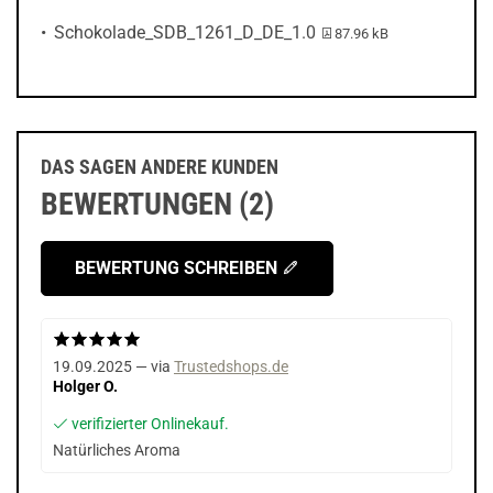
PDF-Datei:
Schokolade_SDB_1261_D_DE_1.0
87.96 kB
DAS SAGEN ANDERE KUNDEN
BEWERTUNGEN (2)
BEWERTUNG SCHREIBEN
19.09.2025 — via
Trustedshops.de
Holger O.
verifizierter Onlinekauf.
Natürliches Aroma