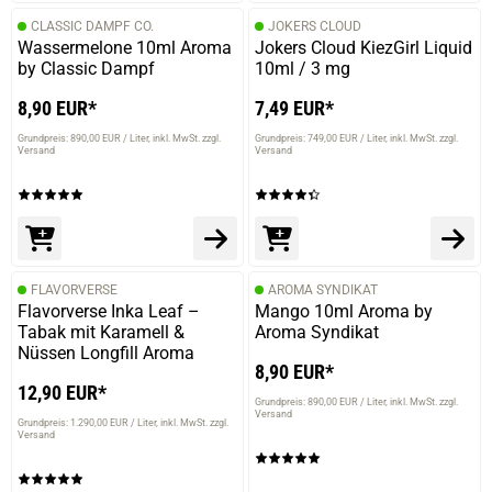
CLASSIC DAMPF CO.
JOKERS CLOUD
Wassermelone 10ml Aroma
Jokers Cloud KiezGirl Liquid
by Classic Dampf
10ml / 3 mg
8,90 EUR*
7,49 EUR*
prev
next
Grundpreis: 890,00 EUR / Liter
inkl. MwSt. zzgl.
Grundpreis: 749,00 EUR / Liter
inkl. MwSt. zzgl.
Versand
Versand
FLAVORVERSE
AROMA SYNDIKAT
Flavorverse Inka Leaf –
Mango 10ml Aroma by
Tabak mit Karamell &
Aroma Syndikat
Nüssen Longfill Aroma
8,90 EUR*
12,90 EUR*
Grundpreis: 890,00 EUR / Liter
inkl. MwSt. zzgl.
Versand
Grundpreis: 1.290,00 EUR / Liter
inkl. MwSt. zzgl.
Versand