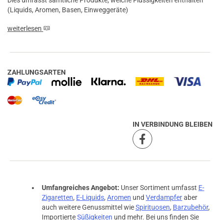
Dies umfasst sämtliche Produkte, welche Flüssigkeiten enthalten
(Liquids, Aromen, Basen, Einweggeräte)
weiterlesen
ZAHLUNGSARTEN
IN VERBINDUNG BLEIBEN
Umfangreiches Angebot:
Unser Sortiment umfasst
E-
Zigaretten
,
E-Liquids
,
Aromen
und
Verdampfer
aber
auch weitere Genussmittel wie
Spirituosen
,
Barzubehör
,
Importierte
Süßigkeiten
und mehr. Bei uns finden Sie