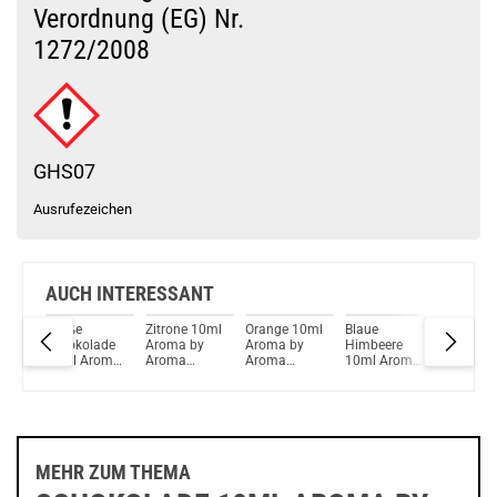
Verordnung (EG) Nr.
1272/2008
Du willst Kröten sparen?
Schau mal hier!
HorizonTech Magico 6,5ml Pod Rainbow
GHS07
Ausrufezeichen
AUCH INTERESSANT
0ml
Weiße
Zitrone 10ml
Orange 10ml
Blaue
Gummib
y
Schokolade
Aroma by
Aroma by
Himbeere
10ml A
10ml Aroma
Aroma
Aroma
10ml Aroma
by Arom
by Aroma
Syndikat
Syndikat
by Aroma
Syndikat
Syndikat
Syndikat
DeLuxe
MEHR ZUM THEMA