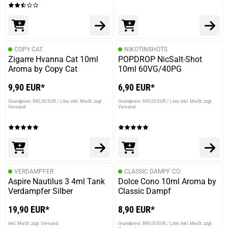
COPY CAT
NIKOTINSHOTS
Zigarre Hvanna Cat 10ml
POPDROP NicSalt-Shot
Aroma by Copy Cat
10ml 60VG/40PG
9,90 EUR*
6,90 EUR*
Grundpreis: 990,00 EUR / Liter
inkl. MwSt. zzgl.
Grundpreis: 690,00 EUR / Liter
inkl. MwSt. zzgl.
Versand
Versand
VERDAMPFER
CLASSIC DAMPF CO.
Aspire Nautilus 3 4ml Tank
Dolce Cono 10ml Aroma by
Verdampfer Silber
Classic Dampf
19,90 EUR*
8,90 EUR*
inkl. MwSt. zzgl. Versand
Grundpreis: 890,00 EUR / Liter
inkl. MwSt. zzgl.