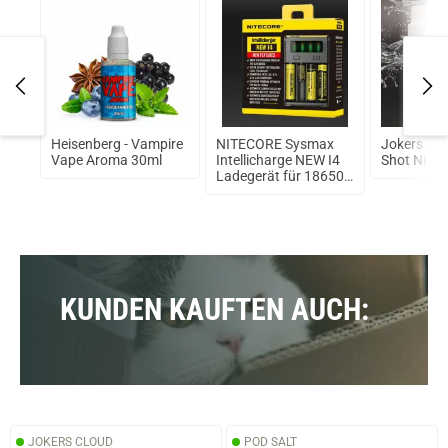
Heisenberg - Vampire
NITECORE Sysmax
Jokers Clo
Vape Aroma 30ml
Intellicharge NEW I4
Shot Nikot
Ladegerät für 18650
Akku
KUNDEN KAUFTEN AUCH:
JOKERS CLOUD
POD SALT