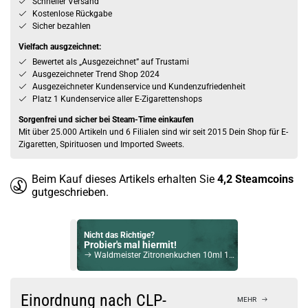
Schneller Versand
Kostenlose Rückgabe
Sicher bezahlen
Vielfach ausgzeichnet:
Bewertet als „Ausgezeichnet” auf Trustami
Ausgezeichneter Trend Shop 2024
Ausgezeichneter Kundenservice und Kundenzufriedenheit
Platz 1 Kundenservice aller E-Zigarettenshops
Sorgenfrei und sicher bei Steam-Time einkaufen
Mit über 25.000 Artikeln und 6 Filialen sind wir seit 2015 Dein Shop für E-
Zigaretten, Spirituosen und Imported Sweets.
Beim Kauf dieses Artikels erhalten Sie
4,2
Steamcoins
gutgeschrieben.
Nicht das Richtige?
Probier's mal hiermit!
Waldmeister Zitronenkuchen 10ml 18mg NicSalt Liquid by Gangsterz
Bock auf was Neues?
Check das mal!
Einordnung nach CLP-
MEHR
MÙA Watermelon Max Aroma