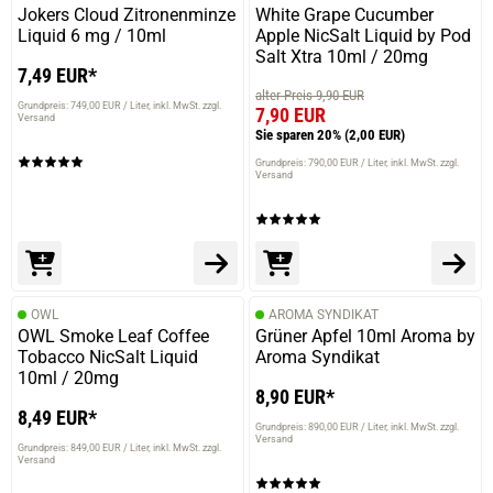
Jokers Cloud Zitronenminze
White Grape Cucumber
Liquid 6 mg / 10ml
Apple NicSalt Liquid by Pod
Salt Xtra 10ml / 20mg
7,49 EUR*
alter Preis 9,90 EUR
Grundpreis: 749,00 EUR / Liter
inkl. MwSt. zzgl.
7,90 EUR
Versand
Sie sparen 20%
(2,00 EUR)
Grundpreis: 790,00 EUR / Liter
inkl. MwSt. zzgl.
Versand
OWL
AROMA SYNDIKAT
OWL Smoke Leaf Coffee
Grüner Apfel 10ml Aroma by
Tobacco NicSalt Liquid
Aroma Syndikat
10ml / 20mg
8,90 EUR*
8,49 EUR*
Grundpreis: 890,00 EUR / Liter
inkl. MwSt. zzgl.
Versand
Grundpreis: 849,00 EUR / Liter
inkl. MwSt. zzgl.
Versand