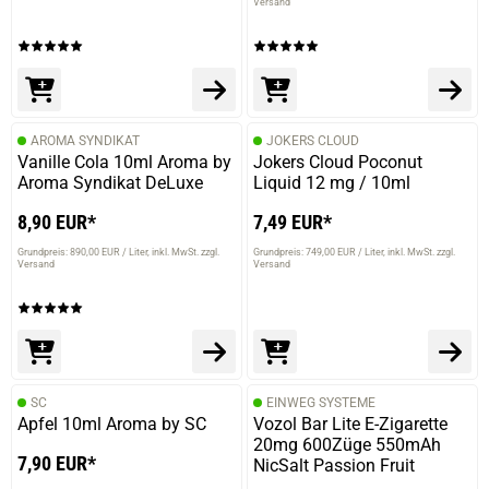
Versand
AROMA SYNDIKAT
JOKERS CLOUD
Vanille Cola 10ml Aroma by
Jokers Cloud Poconut
Aroma Syndikat DeLuxe
Liquid 12 mg / 10ml
8,90 EUR*
7,49 EUR*
Grundpreis: 890,00 EUR / Liter
inkl. MwSt. zzgl.
Grundpreis: 749,00 EUR / Liter
inkl. MwSt. zzgl.
Versand
Versand
SC
EINWEG SYSTEME
Apfel 10ml Aroma by SC
Vozol Bar Lite E-Zigarette
20mg 600Züge 550mAh
7,90 EUR*
NicSalt Passion Fruit