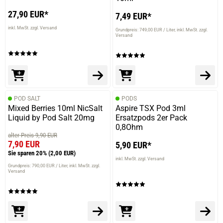
27,90 EUR*
7,49 EUR*
inkl. MwSt. zzgl. Versand
Grundpreis: 749,00 EUR / Liter
inkl. MwSt. zzgl.
Versand
POD SALT
PODS
Mixed Berries 10ml NicSalt
Aspire TSX Pod 3ml
Liquid by Pod Salt 20mg
Ersatzpods 2er Pack
0,8Ohm
alter Preis 9,90 EUR
7,90 EUR
5,90 EUR*
Sie sparen 20%
(2,00 EUR)
inkl. MwSt. zzgl. Versand
Grundpreis: 790,00 EUR / Liter
inkl. MwSt. zzgl.
Versand