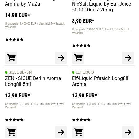
Aroma by MaZa
NicSalt Liquid by Bar Juice
5000 10ml / 20mg
14,90 EUR*
8,90 EUR*
Grundpreis: 1.490,00 EUR / Liter
inkl. MwSt. zzgl.
Versand
Grundpreis: 890,00 EUR / Liter
inkl. MwSt. zzgl.
Versand
SIQUE BERLIN
ELF LIQUID
ZEN - SIQUE Berlin Aroma
Elf-Liquid Pfirsich Longfill
Longfill 5ml
Aroma
13,90 EUR*
13,90 EUR*
Grundpreis: 2.780,00 EUR / Liter
inkl. MwSt. zzgl.
Grundpreis: 1.390,00 EUR / Liter
inkl. MwSt. zzgl.
Versand
Versand
prev
next