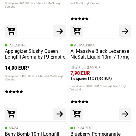
Grundpreis: 890,00 EUR / Liter
inkl. MwSt. zzgl.
inkl. MwSt. zzgl. Versand
Versand
PJ EMPIRE
AL MASSIVA
Applegizer Slushy Queen
Al Massiva Black Lebanese
Longfill Aroma by PJ Empire
NicSalt Liquid 10ml / 17mg
14,90 EUR*
alter Preis 8,90 EUR
7,90 EUR
Grundpreis: 1.490,00 EUR / Liter
inkl. MwSt. zzgl.
Sie sparen 11%
(1,00 EUR)
Versand
Grundpreis: 790,00 EUR / Liter
inkl. MwSt. zzgl.
Versand
MAZA
DR.VAPES
Berry Bomb 10ml Longfill
Blueberry Pomegranate