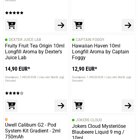
Versand
DEXTER JUICE LAB
CAPTAIN FOGGY
Fruity Fruit Tea Origin 10ml
Hawaiian Haven 10ml
Longfill Aroma by Dexter's
Longfill Aroma by Captain
Juice Lab
Foggy
14,90 EUR*
12,90 EUR*
Grundpreis: 1.490,00 EUR / Liter
inkl. MwSt. zzgl.
Grundpreis: 1.290,00 EUR / Liter
inkl. MwSt. zzgl.
Versand
Versand
JOKERS CLOUD
Uwell Caliburn G2 - Pod
Jokers Cloud Mysteriöse
System Kit Gradient - 2ml
Blaubeere Liquid 9 mg /
750mAh
10ml