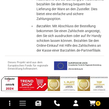
bezahlen Sie den Betrag bequem bei
Lieferung der Ware an den Zusteller. Dies
bietet eine einfache und sichere
Zahlungsoption.
Barzahlen:
Mit Abschluss der Bestellung
bekommen Sie einen Zahlschein angezeigt,
den Sie sich ausdrucken oder auf Ihr Handy
schicken lassen können. Bezahlen Sie den
Online-Einkauf mit Hilfe des Zahlscheins an
der Kasse einer Barzahlen.de-Partnerfiliale.
Dieses Projekt wird aus dem
Europäischen Fonds für regionale
Entwicklung kofinanziert.
tomaten
fer- und Versandkosten
© 2015-2026 PB-ViGoods GmbH
0
*Preise inkl. Mehrwertsteuer, zzgl.
Versandkosten
.