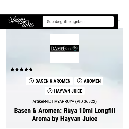
Basen & Aromen
Aromen
Hayvan Juice
Rüya 10ml Longfill Aroma by Hayvan Juice
Steam time
BASEN & AROMEN
AROMEN
HAYVAN JUICE
Artikel-Nr.: HVYAPRUYA (PID 36922)
Basen & Aromen: Rüya 10ml Longfill
Aroma by Hayvan Juice