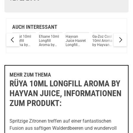
Schau mal hier!
OneVape Air MOD 60 1500mAh 6,0ml Pod Kit Blau
AUCH INTERESSANT
0ml
Hayat 10ml
Efsane 10ml
Hayvan
Ga-Zoz Cool
Ga-Zoz 
Longfill
Longfill
Juice Hasret
10ml Aroma
Aroma b
y
Aroma by
Aroma by
Longfill
by Hayvan
Hayvan
Hayvan
Hayvan
Aroma
Juice
Juice
Juice
Juice MHD
30-06-2025
MEHR ZUM THEMA
RÜYA 10ML LONGFILL AROMA BY
HAYVAN JUICE, INFORMATIONEN
ZUM PRODUKT:
Spritzige Zitronen treffen auf einer fantastischen
Fusion aus saftigen Walderdbeeren und wundervoll