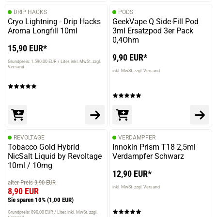
DRIP HACKS
PODS
Cryo Lightning - Drip Hacks
GeekVape Q Side-Fill Pod
Aroma Longfill 10ml
3ml Ersatzpod 3er Pack
0,4Ohm
15,90 EUR*
9,90 EUR*
Grundpreis: 1.590,00 EUR / Liter
inkl. MwSt. zzgl.
Versand
inkl. MwSt. zzgl. Versand
REVOLTAGE
VERDAMPFER
Tobacco Gold Hybrid
Innokin Prism T18 2,5ml
NicSalt Liquid by Revoltage
Verdampfer Schwarz
10ml / 10mg
12,90 EUR*
alter Preis 9,90 EUR
inkl. MwSt. zzgl. Versand
8,90 EUR
Sie sparen 10%
(1,00 EUR)
Grundpreis: 890,00 EUR / Liter
inkl. MwSt. zzgl.