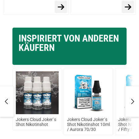
INSPIRIERT VON ANDEREN
KÄUFERN
Jokers Cloud Joker`s
Jokers Cloud Joker`s
Jokers Clo
V
Shot Nikotinshot
Shot Nikotinshot 10ml
Shot Nikot
us
/ Aurora 70/30
/ Fifty Fift
ge