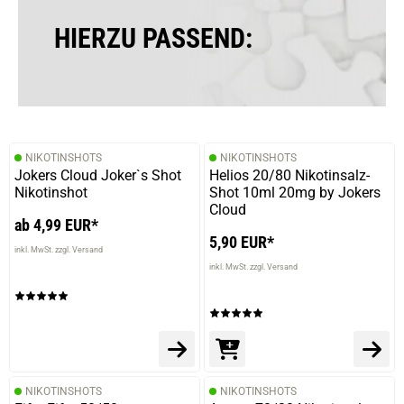
verifizierter Onlinekauf.
HIERZU PASSEND:
Die Bewertung erfolgte ohne Abgabe eines Kommentars
03.04.2024 — via
Trustedshops.de
Leon L.
NIKOTINSHOTS
NIKOTINSHOTS
Jokers Cloud Joker`s Shot
verifizierter Onlinekauf.
Helios 20/80 Nikotinsalz-
Nikotinshot
Shot 10ml 20mg by Jokers
Die Bewertung erfolgte ohne Abgabe eines Kommentars
Cloud
ab 4,99 EUR*
5,90 EUR*
inkl. MwSt. zzgl. Versand
inkl. MwSt. zzgl. Versand
12.04.2021 — via
Trustedshops.de
einem Kunden
verifizierter Onlinekauf.
ziemlich lecker. werde zurück in meinen Warenkorb
gehen.
NIKOTINSHOTS
NIKOTINSHOTS