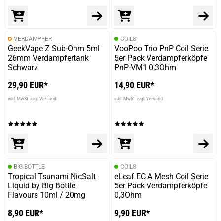
VERDAMPFER
COILS
GeekVape Z Sub-Ohm 5ml
VooPoo Trio PnP Coil Serie
26mm Verdampfertank
5er Pack Verdampferköpfe
Schwarz
PnP-VM1 0,3Ohm
29,90 EUR*
14,90 EUR*
inkl. MwSt. zzgl. Versand
inkl. MwSt. zzgl. Versand
BIG BOTTLE
COILS
Tropical Tsunami NicSalt
eLeaf EC-A Mesh Coil Serie
Liquid by Big Bottle
5er Pack Verdampferköpfe
Flavours 10ml / 20mg
0,3Ohm
8,90 EUR*
9,90 EUR*