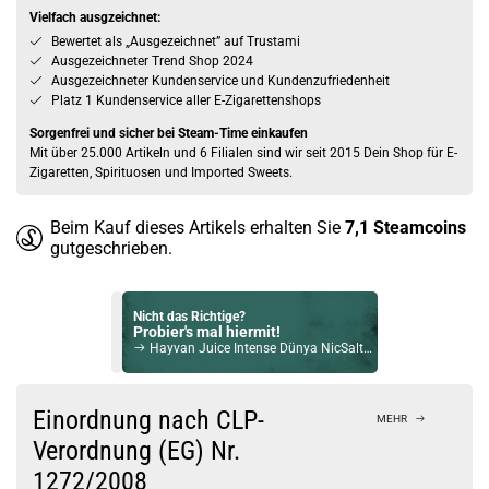
Vielfach ausgzeichnet:
Bewertet als „Ausgezeichnet” auf Trustami
Ausgezeichneter Trend Shop 2024
Ausgezeichneter Kundenservice und Kundenzufriedenheit
Platz 1 Kundenservice aller E-Zigarettenshops
Sorgenfrei und sicher bei Steam-Time einkaufen
Mit über 25.000 Artikeln und 6 Filialen sind wir seit 2015 Dein Shop für E-
Zigaretten, Spirituosen und Imported Sweets.
Beim Kauf dieses Artikels erhalten Sie
7,1
Steamcoins
gutgeschrieben.
Nicht das Richtige?
Probier's mal hiermit!
Hayvan Juice Intense Dünya NicSalt Liquid 10ml / 10mg
Bock auf was Neues?
Check das mal!
Einordnung nach CLP-
MEHR
Typhoon Tang - Drip Hacks Aroma Longfill 10ml
Verordnung (EG) Nr.
1272/2008
Du willst Kröten sparen?