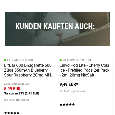
KUNDEN KAUFTEN AUCH:
ELFBAR 600 & 800
MEHRWEG SYSTEME
ElfBar 600 E-Zigarette 600
Linvo Pod Lite - Cherry Cola
Züge 550mAh Blueberry
Ice - Prefilled Pods 2er Pack
Sour Raspberry 20mg MHD
- 2ml 20mg NicSalt
31-12-2023
9,49 EUR*
alter Preis 8,90 EUR
5,99 EUR
inkl. MwSt. zzgl. Versand
Sie sparen 33%
(2,91 EUR)
inkl. MwSt. zzgl. Versand