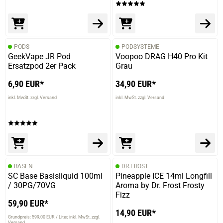
PODS
PODSYSTEME
GeekVape JR Pod
Voopoo DRAG H40 Pro Kit
Ersatzpod 2er Pack
Grau
6,90 EUR*
34,90 EUR*
inkl. MwSt. zzgl. Versand
inkl. MwSt. zzgl. Versand
BASEN
DR.FROST
SC Base Basisliquid 100ml
Pineapple ICE 14ml Longfill
/ 30PG/70VG
Aroma by Dr. Frost Frosty
Fizz
59,90 EUR*
14,90 EUR*
Grundpreis: 599,00 EUR / Liter
inkl. MwSt. zzgl.
Versand