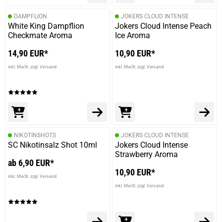
DAMPFLION
JOKERS CLOUD INTENSE
prev
next
White King Dampflion
Jokers Cloud Intense Peach
Checkmate Aroma
Ice Aroma
14,90 EUR*
10,90 EUR*
inkl. MwSt. zzgl. Versand
inkl. MwSt. zzgl. Versand
NIKOTINSHOTS
JOKERS CLOUD INTENSE
SC Nikotinsalz Shot 10ml
Jokers Cloud Intense
Strawberry Aroma
ab 6,90 EUR*
10,90 EUR*
inkl. MwSt. zzgl. Versand
inkl. MwSt. zzgl. Versand