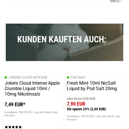
e
Verdampfe
Ohm
KUNDEN KAUFTEN AUCH:
JOKERS CLOUD INTENSE
POD SALT
Jokers Cloud Intense Apple
Fresh Mint 10ml NicSalt
Crumble Liquid 10ml /
Liquid by Pod Salt 20mg
10mg Nikotinsalz
alter Preis 9,90 EUR
7,90 EUR
7,49 EUR*
Sie sparen 20%
(2,00 EUR)
Grundpreis: 749,00 EUR / Liter
inkl. MwSt. zzgl.
Versand
Grundpreis: 790,00 EUR / Liter
inkl. MwSt. zzgl.
Versand