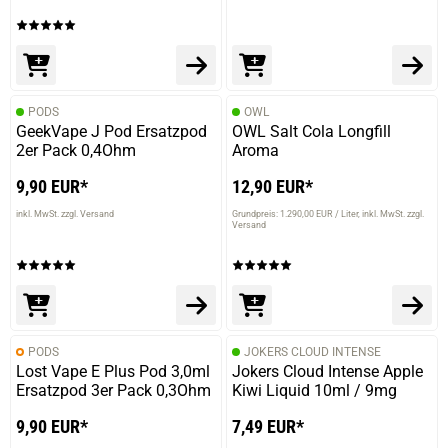
PODS
OWL
GeekVape J Pod Ersatzpod
OWL Salt Cola Longfill
2er Pack 0,4Ohm
Aroma
9,90 EUR*
12,90 EUR*
inkl. MwSt. zzgl. Versand
Grundpreis: 1.290,00 EUR / Liter
inkl. MwSt. zzgl.
Versand
PODS
JOKERS CLOUD INTENSE
Lost Vape E Plus Pod 3,0ml
Jokers Cloud Intense Apple
Ersatzpod 3er Pack 0,3Ohm
Kiwi Liquid 10ml / 9mg
9,90 EUR*
7,49 EUR*