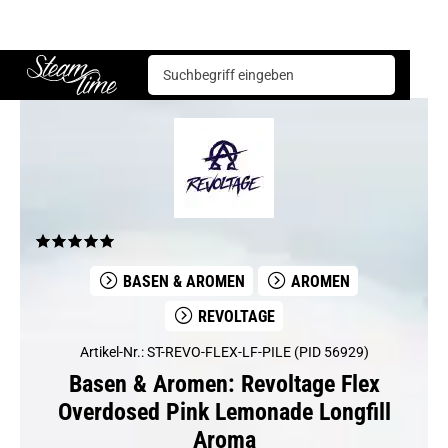
Basen & Aromen
Aromen
Revoltage
Revoltage Flex Overdosed Pink Lemonade Longfill Aroma
Steam time
BASEN & AROMEN
AROMEN
REVOLTAGE
Artikel-Nr.: ST-REVO-FLEX-LF-PILE (PID 56929)
Basen & Aromen: Revoltage Flex
Overdosed Pink Lemonade Longfill
Aroma