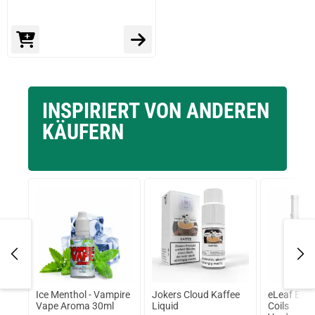
INSPIRIERT VON ANDEREN
KÄUFERN
Ice Menthol - Vampire
Jokers Cloud Kaffee
eLeaf EC2 
 by
Vape Aroma 30ml
Liquid
Coils