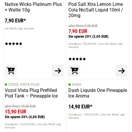
Native Wicks Platinum Plus
Pod Salt Xtra Lemon Lime
+ Watte 10g
Cola NicSalt Liquid 10ml /
20mg
7,90 EUR*
alter Preis 9,90 EUR
inkl. MwSt. zzgl. Versand
7,90 EUR
Sie sparen 20%
(2,00 EUR)
Grundpreis: 790,00 EUR / Liter
inkl. MwSt. zzgl.
Versand
VOZOL VISTA PLUG
DASH
Vozol Vista Plug Prefilled
Dash Liquids One Pineapple
Pod Tank – Pineapple Ice
Ice Aroma
14,90 EUR*
alter Preis 19,90 EUR
15,90 EUR
Grundpreis: 1.490,00 EUR / Liter
inkl. MwSt. zzgl.
Sie sparen 20%
(4,00 EUR)
Versand
Grundpreis: 1.325,00 EUR / Liter
inkl. MwSt. zzgl.
Versand