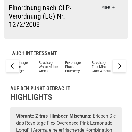
Bock auf was Neues?
Check das mal!
Einordnung nach CLP-
MEHR
Cheshire Custard - Drip Hacks Aroma Longfill 10ml
Verordnung (EG) Nr.
1272/2008
Du willst Kröten sparen?
Schau mal hier!
Vsticking VIY 1,8ml 750mAh Pod System Kit Blau
AUCH INTERESSANT
e
Revoltage
Revoltage
Revoltage
Revoltage
Revolta
lla
Green
White Melon
Black
Flex Mint
Tobacco
Orange
Aroma
Blueberry
Gum Aroma
Vanilla
Aroma
Longfill
Longfill
Aroma
Longfill
15ml
Aroma
15ml
AUF DEN PUNKT GEBRACHT
HIGHLIGHTS
Vibrante Zitrus-Himbeer-Mischung:
Erleben Sie
das Revoltage Flex Overdosed Pink Lemonade
Longfill Aroma, eine erfrischende Kombination