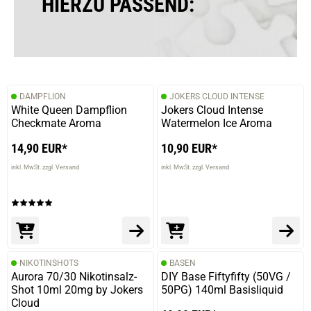
HIERZU PASSEND:
DAMPFLION
JOKERS CLOUD INTENSE
White Queen Dampflion
Jokers Cloud Intense
Checkmate Aroma
Watermelon Ice Aroma
14,90 EUR*
10,90 EUR*
inkl. MwSt. zzgl. Versand
inkl. MwSt. zzgl. Versand
NIKOTINSHOTS
BASEN
Aurora 70/30 Nikotinsalz-
DIY Base Fiftyfifty (50VG /
Shot 10ml 20mg by Jokers
50PG) 140ml Basisliquid
Cloud