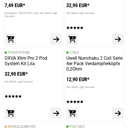
7,49 EUR*
32,90 EUR*
Grundpreis: 749,00 EUR / Liter
inkl. MwSt. zzgl.
inkl. MwSt. zzgl. Versand
Versand
PODSYSTEME
COILS
OXVA Xlim Pro 2 Pod
Uwell Nunchaku 2 Coil Serie
System Kit Lila
4er Pack Verdampferköpfe
0,2Ohm
32,90 EUR*
12,90 EUR*
inkl. MwSt. zzgl. Versand
inkl. MwSt. zzgl. Versand
WICKELZUBEHÖR
POD SALT